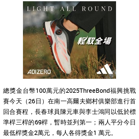
總獎金台幣100萬元的2025ThreeBond福興挑戰
賽今天（26日）在南一高爾夫鄉村俱樂部進行首
回合賽程，長春球員陳元車與李士鴻同以低於標
準桿三桿的69桿，暫時並列第一；兩人平分今日
最低桿獎金2萬元，每人各得獎金1 萬元。