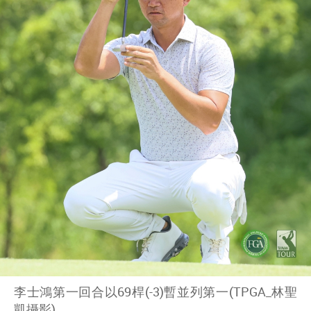
李士鴻第一回合以69桿(-3)暫並列第一(TPGA_林聖
凱攝影)