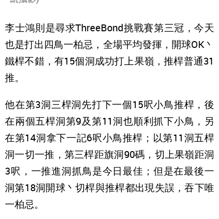
李士鴻則是尋求ThreeBond挑戰賽第三冠，今天
也是打出四鳥一柏忌，全場平均發揮，開球OK丶
鐵桿不錯，有15個洞成功打上果嶺，推桿普通31
推。
他在第3洞三桿洞先打下一個15呎小鳥推桿，後
在兩個五桿洞第9及第11洞也順利抓下小鳥，另
在第14洞拿下一記6呎小鳥推桿；以第11洞五桿
洞一切一推，第三桿距旗洞90碼，切上果嶺距洞
3呎，一推進洞抓鳥是今日最佳；但是在最後一
洞第18洞開球丶切桿與推桿都出現失誤，吞下唯
一柏忌。