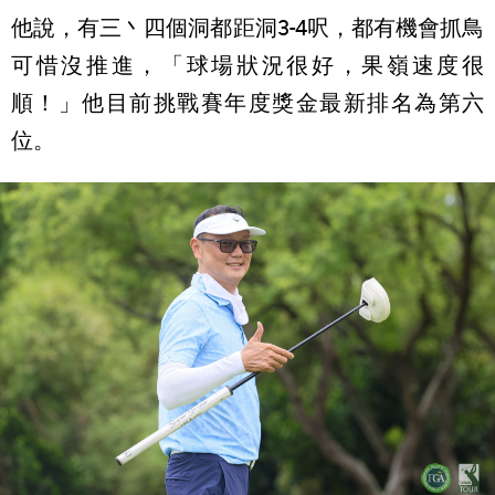
他說，有三丶四個洞都距洞3-4呎，都有機會抓鳥
可惜沒推進，「球場狀況很好，果嶺速度很
順！」他目前挑戰賽年度獎金最新排名為第六
位。