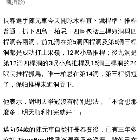
凱攝影)
長春選手陳元車今天開球木桿直丶鐵桿準丶推桿
普通，抓下四鳥一柏忌，四鳥包括三桿短洞與四
桿洞各兩洞，前九洞在第5洞四桿洞及第8洞三桿
洞都是成功打上果嶺，12呎小鳥推桿；後九洞是
第12洞四桿洞的3呎小鳥推桿及15洞三桿洞的24
呎長推桿抓鳥。唯一柏忌在第14洞，第三桿切短
了，保帕推桿未進洞吞下。
他表示，對明天爭冠沒有特別想法，「不會想那
麼多，明天順利打完就好！」
邁向54歲的陳元車自從打長春賽後，已有三年多
沒打 ThreeBond挑戰巡迴賽及台巡賽，雖然已在