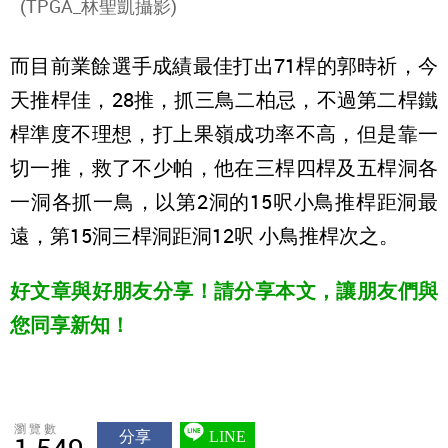
(TPGA_林聖凱攝影)
而目前業餘選手成績最佳打出71桿的郭時祈，今
天推桿佳，28推，抓三鳥二柏忌，不過第二桿鐵
桿準度不理想，打上果嶺成功率不高，但是靠一
切一推，救了不少帕，他在三桿四桿及五桿洞各
一洞各抓一鳥，以第2洞的15呎小鳥推桿距洞最
遠，第15洞三桿洞距洞12呎 小鳥推桿次之。
好文章與好朋友分享！請分享本文，讓朋友們與
您同享新知！
瀏覽數
分享
LINE
1,549