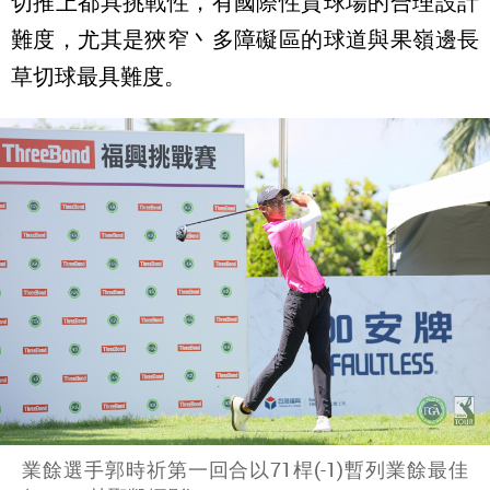
切推上都具挑戰性，有國際性質球場的合理設計
難度，尤其是狹窄丶多障礙區的球道與果嶺邊長
草切球最具難度。
業餘選手郭時祈第一回合以71桿(-1)暫列業餘最佳