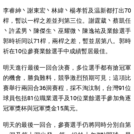
李睿紳丶謝東宏丶林緯丶楊孝哲及温新都打出70
桿，暫以一桿之差並列第三位。謝霆葳丶蔡凱任
丶許孟男丶陳傑生丶巫耀微丶陳逸祐及業餘選手
郭時祈同以71桿，兩桿之差，暫並居第八。郭時
祈在10位參賽業餘選手中成績暫居最佳。
明天進行最後一回合決賽，多位選手都有搶冠軍
的機會，勝負難料，競爭激烈預期可見；這項比
賽舉行兩回合36洞賽程，採不淘汰制，台灣91位
球員包括81位職業選手及10位業餘選手參加角逐
冠軍獎杯與冠軍獎金15萬元。
明天的最後一回合，參賽選手仍將同時分別自第