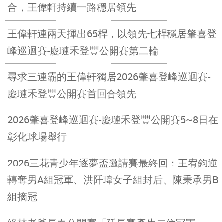
合，王偉軒持續一路穩居領先
王偉軒連兩天揮出65桿，以領先七桿穩居肇喜登
峰巡迴賽-慶璉禾登豐公開賽第二輪
尋求三連霸的王偉軒獨居2026肇喜登峰巡迴賽-
慶璉禾登豐公開賽首回合領先
2026肇喜登峰巡迴賽-慶璉禾登豐公開賽5~8日在
彰化球場舉行
2026三花青少年逐夢盃邀請賽最終回：王宥鈞逆
轉奪男A組冠軍、洪阡瑋女子組封后、陳秉承男B
組摘冠