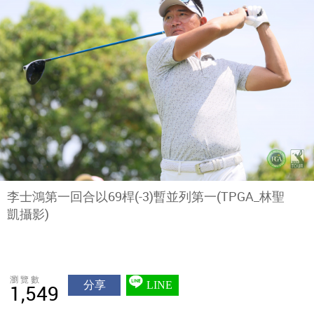
李士鴻第一回合以69桿(-3)暫並列第一(TPGA_林聖
凱攝影)
瀏覽數
分享
LINE
1,549