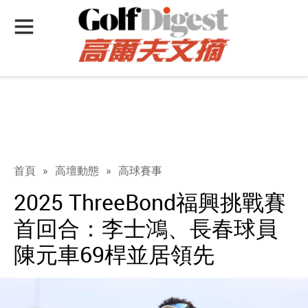
首頁
»
高壇動態
»
高球賽事
2025 ThreeBond福興挑戰賽
首回合：李士鴻、長春球員
陳元車69桿並居領先