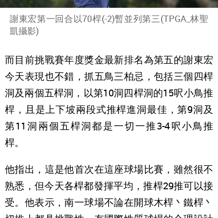
謝東宏第一回合以70桿(-2)暫並列第三(TPGA_林聖
凱攝影)
而目前挑戰賽年度獎金最新排名為第五的謝東宏
今天表現也不錯，抓五鳥三柏忌，包括三個四桿
洞及兩個五桿洞，以第10洞四桿洞的15呎小鳥推
桿，且是上下坡兩段式推桿進洞最佳，第9洞及
第11洞兩個五桿洞都是一切一推3-4呎小鳥推
桿。
他指出，這是他首次在這座球場比賽，雖然很不
熟悉，但今天各桿都發揮平均，推桿29推可以接
受。他表示，南一球場不論在開球木桿丶鐵桿丶