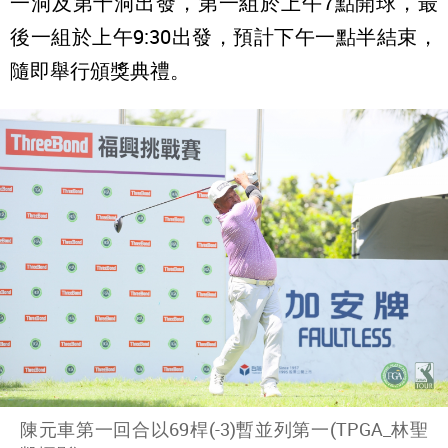
一洞及第十洞出發，第一組於上午7點開球，最
後一組於上午9:30出發，預計下午一點半結束，
隨即舉行頒獎典禮。
陳元車第一回合以69桿(-3)暫並列第一(TPGA_林聖