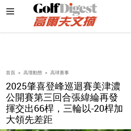
首頁
»
高壇動態
»
高球賽事
2025肇喜登峰巡迴賽美津濃
公開賽第三回合張緯綸再發
揮交出66桿，三輪以-20桿加
大領先差距