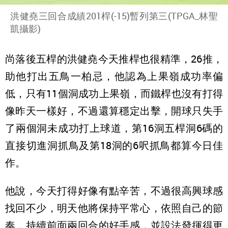
洪健堯三回合成績201桿(-15)暫列第三(TPGA_林聖
凱攝影)
尚落後五桿的洪健堯今天推桿也很精準，26推，
助他打出五鳥一柏忌，他認為上果嶺成功率偏
低，只有11個洞成功上果嶺，而鐵桿也沒有打得
像昨天一樣好，不過還算穩定出擊，開球只失手
了兩個洞未成功打上球道，第16洞五桿洞6碼的
直接切進洞抓鳥及第18洞的6呎抓鳥都算今日佳
作。
他說，今天打得好像有點辛苦，不過很高興球感
找回不少，明天他將保持平常心，依照自己的節
奏，持續前面兩回合的好手感，並設法發揮得更