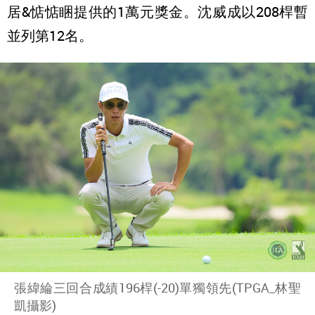
居&惦惦睏提供的1萬元獎金。沈威成以208桿暫
並列第12名。
張緯綸三回合成績196桿(-20)單獨領先(TPGA_林聖
凱攝影)