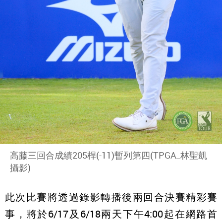
高藤三回合成績205桿(-11)暫列第四(TPGA_林聖凱
攝影)
此次比賽將透過錄影轉播後兩回合決賽精彩賽
事，將於6/17及6/18兩天下午4:00起在網路首