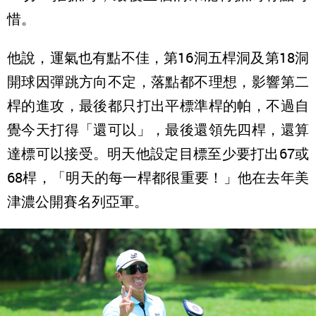
惜。
他說，運氣也有點不佳，第16洞五桿洞及第18洞
開球因彈跳方向不定，落點都不理想，影響第二
桿的進攻，最後都只打出平標準桿的帕，不過自
覺今天打得「還可以」，最後還領先四桿，還算
達標可以接受。明天他設定目標至少要打出67或
68桿，「明天的每一桿都很重要！」他在去年美
津濃公開賽名列亞軍。