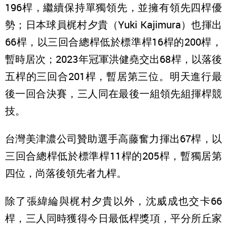
196桿，繼續保持單獨領先，並擁有領先四桿優
勢；日本球員梶村夕貴（Yuki Kajimura）也揮出
66桿，以三回合總桿低於標準桿16桿的200桿，
暫時居次；2023年冠軍洪健堯交出68桿，以落後
五桿的三回合201桿，暫居第三位。明天進行最
後一回合決賽，三人同在最後一組領先組揮桿競
技。
台灣美津濃公司贊助選手高藤奮力揮出67桿，以
三回合總桿低於標準桿11桿的205桿，暫獨居第
四位，尚落後領先者九桿。
除了張緯綸與梶村夕貴以外，沈威成也交卡66
桿，三人同時獲得今日最低桿獎項，平分所丘家