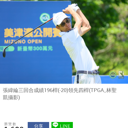
張緯綸三回合成績196桿(-20)領先四桿(TPGA_林聖
凱攝影)
瀏覽數
分享
LINE