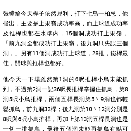
張緯綸今天桿子依然犀利，打下七鳥一柏忌，他
指出，主要是上果嶺成功率高，而上球道成功率
及推桿也都在水準內，15個洞成功打上果嶺，
「前九洞全都成功打上果嶺，後九洞只失誤三個
洞，」另有11個洞成功打上球道，28推，鐵桿最
佳，開球與推桿也都好。
他今天一下場雖然第1洞的6呎推桿小鳥未能抓
到，不過第2洞一記36呎長推桿掌握住抓鳥，第8
洞5呎小鳥推桿，兩個五桿長洞第5丶9洞也都輕
鬆抓鳥，前九洞32桿；後九洞第10丶12洞分別是
8呎與6呎小鳥推桿，再加上第13洞五桿長洞也是
一切一推抓鳥，最後五個洞未能再抓鳥有點可