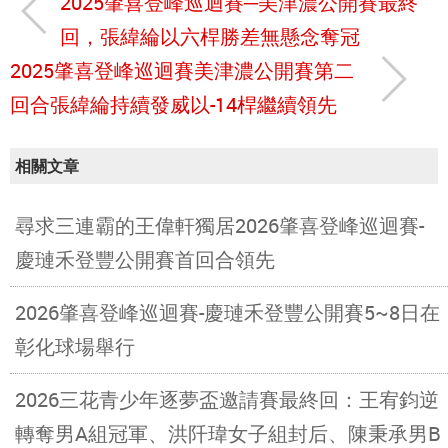
2025肇喜登峰巡迴賽─美津濃公開賽最終
回，張緯綸以六桿勝差無懸念奪冠
2025肇喜登峰巡迴賽美津濃公開賽第二
回合張緯綸持續發威以-14桿繼續領先
相關文章
尋求三連霸的王偉軒獨居2026肇喜登峰巡迴賽-
慶璉禾登豐公開賽首回合領先
2026肇喜登峰巡迴賽-慶璉禾登豐公開賽5~8日在
彰化球場舉行
2026三花青少年逐夢盃邀請賽最終回：王宥鈞逆
轉奪男A組冠軍、洪阡瑋女子組封后、陳秉承男B