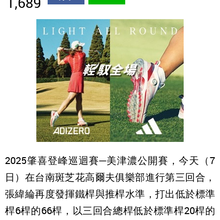
1,689
2025肇喜登峰巡迴賽─美津濃公開賽，今天（7
日）在台南斑芝花高爾夫俱樂部進行第三回合，
張緯綸再度發揮鐵桿與推桿水準，打出低於標準
桿6桿的66桿，以三回合總桿低於標準桿20桿的