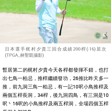
日本選手梶村夕貴三回合成績200桿(-16)居次
(TPGA_林聖凱攝影)
暫居第二的梶村夕貴今天各桿都發揮不錯，也打
出七鳥一柏忌，推桿繼續發功，26推比昨天多一
推，前九洞三鳥一柏忌，有一記10呎小鳥推桿及
兩個五桿長洞，34桿，後九洞四鳥，有三洞是10
呎丶16呎的小鳥推桿及兩五桿洞，全場四個五桿