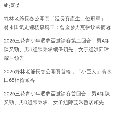
組摘冠
綠林老爺長春公開賽「延長賽產生二位冠軍」，
翁永田氣走連騼森稱王；曾金發力克張欽國摘冠
2026三花青少年逐夢盃邀請賽第二回合：男A組
陳又勁、男B組陳秉承續保領先，女子組洪阡瑋
躍居領先
2026綠林老爺長春公開賽首輪，「小巨人」翁永
田65桿搶頭香
2026三花青少年逐夢盃邀請賽首回合：男A組陳
又勁、男B組陳秉承、女子組陳芸禾暫居領先