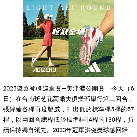
2025肇喜登峰巡迴賽─美津濃公開賽，今天（6
日）在台南斑芝花高爾夫俱樂部舉行第二回合，
張緯綸各桿再度發威，打出低於標準桿5桿的67
桿，以兩回合總桿低於標準桿14桿的130桿，持
續保持獨自領先。2023年冠軍洪健堯球感回歸，