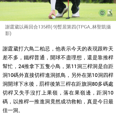
謝霆葳以兩回合135桿(-9)暫居第四(TPGA_林聖凱攝
影)
謝霆葳打六鳥二柏忌，他表示今天的表現跟昨天
差不多，鐵桿普通，開球不盡理想，還是靠推桿
幫忙，24推拿下五隻小鳥，第11洞三桿洞是自距
洞10碼外直接切桿進洞抓鳥，另外在第10洞四桿
洞開球下水後，罰桿後第三桿在距旗洞80多碼處
切桿又失手沒打上果嶺，落在果嶺邊，距洞10
碼，以推桿一推進洞竟然成功救帕，真是今日最
佳一洞。