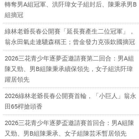
轉奪男A組冠軍、洪阡瑋女子組封后、陳秉承男B
組摘冠
綠林老爺長春公開賽「延長賽產生二位冠軍」，
翁永田氣走連騼森稱王；曾金發力克張欽國摘冠
2026三花青少年逐夢盃邀請賽第二回合：男A組
陳又勁、男B組陳秉承續保領先，女子組洪阡瑋
躍居領先
2026綠林老爺長春公開賽首輪，「小巨人」翁永
田65桿搶頭香
2026三花青少年逐夢盃邀請賽首回合：男A組陳
又勁、男B組陳秉承、女子組陳芸禾暫居領先