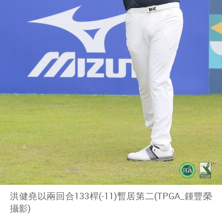
洪健堯以兩回合133桿(-11)暫居第二(TPGA_鍾豐榮
攝影)