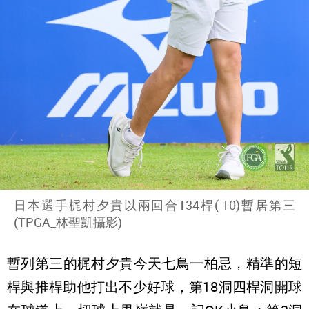
日本選手梶村夕貴以兩回合134桿(-10)暫居第三
(TPGA_林聖凱攝影)
暫列第三的梶村夕貴今天七鳥一柏忌，精準的短
桿與推桿助他打出不少好球，第18洞四桿洞開球