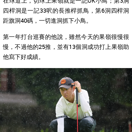
在球道上，切球上果嶺就是一記OK小鳥；第3洞
四桿洞是一記33呎的長推桿抓鳥，第6洞四桿洞
距旗洞40碼，一切進洞抓下小鳥。
第一年打台巡賽的他說，雖然今天的果嶺很慢很
慢，不過他的25推，並有13個洞成功打上果嶺助
他寫下好成績。