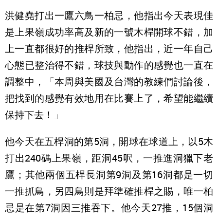
洪健堯打出一鷹六鳥一柏忌，他指出今天表現佳
是上果嶺成功率高及新的一號木桿開球不錯，加
上一直都很好的推桿所致，他指出，近一年自己
心態已整治得不錯，球技與動作的感覺也一直在
調整中，「本周與美國及台灣的教練們討論後，
把找到的感覺有效地用在比賽上了，希望能繼續
保持下去！」
他今天在五桿洞的第5洞，開球在球道上，以5木
打出240碼上果嶺，距洞45呎，一推進洞獵下老
鷹；其他兩個五桿長洞第9洞及第16洞都是一切
一推抓鳥，另四鳥則是拜準確推桿之賜，唯一柏
忌是在第7洞因三推吞下。他今天27推，15個洞