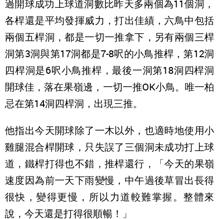
過開球成功上球道洞數比昨天多兩個為11個洞，
各桿還是平均發揮威力，打出佳績，六鳥中包括
兩個五桿洞，都是一切一推拿下，另有兩個三桿
洞第3洞與第17洞都是7-8呎的小鳥推桿，第12洞
四桿洞是6呎小鳥推桿，最後一洞第18洞四桿洞
開球佳，落在果嶺邊，一切一推OK小鳥。唯一柏
忌在第14洞四桿洞，出現三推。
他指出今天開球除了一木以外，也適時地使用小
雞腿混合桿開球，只失誤了三個洞未成功打上球
道，鐵桿打得也不錯，推桿還行，「今天的果嶺
速度因為前一天下雨變慢，中午過後草冒出長得
很快，變得更慢，所以力道較難掌握。整體來
說，今天還是打得很順暢！」