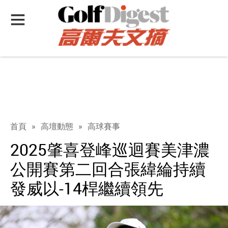
首頁
»
高壇動態
»
高球賽事
2025肇喜登峰巡迴賽美津濃
公開賽第二回合張緯綸持續
發威以-14桿繼續領先