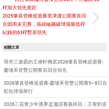
桿加大領先差距
2025肇喜登峰巡迴賽美津濃公開賽首回
合因雨未完賽，張緯綸飆破球場最低桿
紀錄的63桿暫居領先
相關文章
尋求三連霸的王偉軒獨居2026肇喜登峰巡迴賽-
慶璉禾登豐公開賽首回合領先
2026肇喜登峰巡迴賽-慶璉禾登豐公開賽5~8日在
彰化球場舉行
2026三花青少年逐夢盃邀請賽最終回：王宥鈞逆