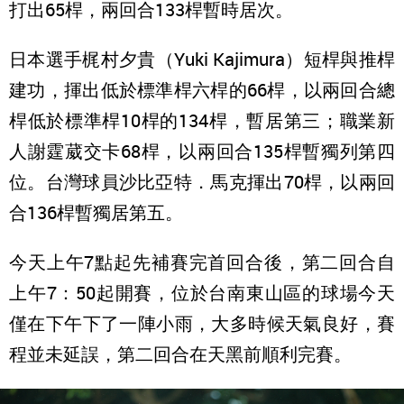
打出65桿，兩回合133桿暫時居次。
日本選手梶村夕貴（Yuki Kajimura）短桿與推桿
建功，揮出低於標準桿六桿的66桿，以兩回合總
桿低於標準桿10桿的134桿，暫居第三；職業新
人謝霆葳交卡68桿，以兩回合135桿暫獨列第四
位。台灣球員沙比亞特．馬克揮出70桿，以兩回
合136桿暫獨居第五。
今天上午7點起先補賽完首回合後，第二回合自
上午7：50起開賽，位於台南東山區的球場今天
僅在下午下了一陣小雨，大多時候天氣良好，賽
程並未延誤，第二回合在天黑前順利完賽。