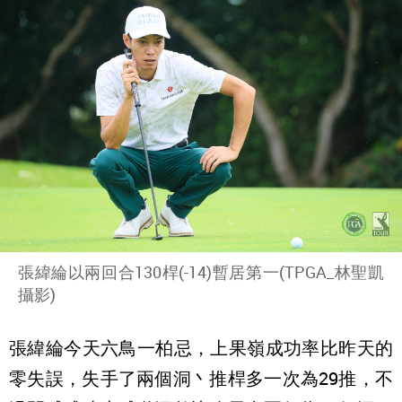
張緯綸以兩回合130桿(-14)暫居第一(TPGA_林聖凱
攝影)
張緯綸今天六鳥一柏忌，上果嶺成功率比昨天的
零失誤，失手了兩個洞丶推桿多一次為29推，不