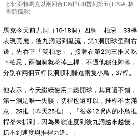
沙比亞特馬克以兩回合136桿(-8)暫列第五(TPGA_林
聖凱攝影)
馬克今天前九洞（10-18洞）四鳥一柏忌，33桿
表現亮麗，後九洞遇到亂流，第1洞開球歪到右
邊，先吞下「雙柏忌」，接著在第2洞三推又吃
下柏忌，兩個洞就花掉三桿，不過他穩住陣腳，
分別在兩個五桿長洞順利賺進兩隻小鳥，37桿。
他表示，今天繼續使用二鐵開球，其實還不錯，
第一洞是唯一失誤，切桿也還可以，推桿不太滿
意。28推（昨天25推），「很多12呎內的小鳥推
桿都未抓到，因為果嶺速度到後九洞越來越慢，
抓不到速度與推桿力道。」