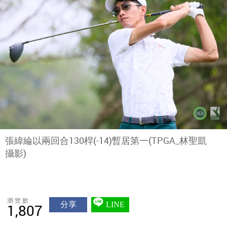
張緯綸以兩回合130桿(-14)暫居第一(TPGA_林聖凱
攝影)
瀏覽數
分享
LINE
1,807