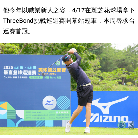
他今年以職業新人之姿，4/17在斑芝花球場拿下
ThreeBond挑戰巡迴賽開幕站冠軍，本周尋求台
巡賽首冠。