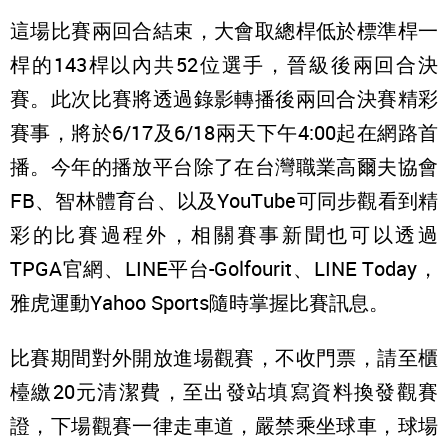
這場比賽兩回合結束，大會取總桿低於標準桿一
桿的143桿以內共52位選手，晉級後兩回合決
賽。此次比賽將透過錄影轉播後兩回合決賽精彩
賽事，將於6/17及6/18兩天下午4:00起在網路首
播。今年的播放平台除了在台灣職業高爾夫協會
FB、智林體育台、以及YouTube可同步觀看到精
彩的比賽過程外，相關賽事新聞也可以透過
TPGA官網、LINE平台-Golfourit、LINE Today，
雅虎運動Yahoo Sports隨時掌握比賽訊息。
比賽期間對外開放進場觀賽，不收門票，請至櫃
檯繳20元清潔費，至出發站填寫資料換發觀賽
證，下場觀賽一律走車道，嚴禁乘坐球車，球場