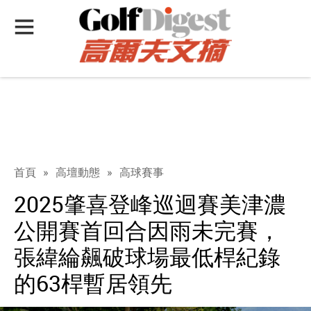
首頁
»
高壇動態
»
高球賽事
2025肇喜登峰巡迴賽美津濃
公開賽首回合因雨未完賽，
張緯綸飆破球場最低桿紀錄
的63桿暫居領先