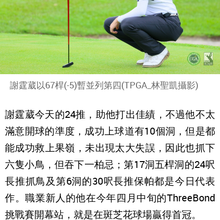
謝霆葳以67桿(-5)暫並列第四(TPGA_林聖凱攝影)
謝霆葳今天的24推，助他打出佳績，不過他不太
滿意開球的準度，成功上球道有10個洞，但是都
能成功救上果嶺，未出現太大失誤，因此也抓下
六隻小鳥，但吞下一柏忌；第17洞五桿洞的24呎
長推抓鳥及第6洞的30呎長推保帕都是今日代表
作。職業新人的他在今年四月中旬的ThreeBond
挑戰賽開幕站，就是在斑芝花球場贏得首冠。