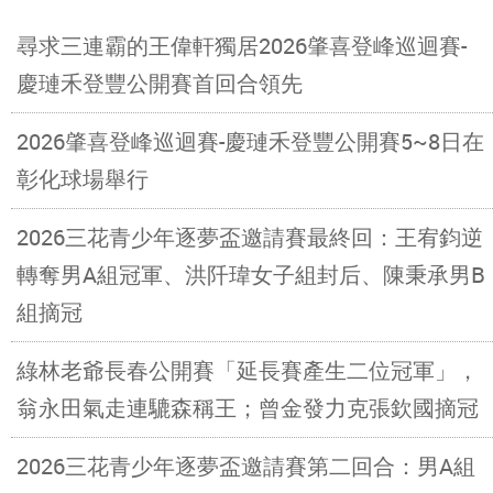
尋求三連霸的王偉軒獨居2026肇喜登峰巡迴賽-
慶璉禾登豐公開賽首回合領先
2026肇喜登峰巡迴賽-慶璉禾登豐公開賽5~8日在
彰化球場舉行
2026三花青少年逐夢盃邀請賽最終回：王宥鈞逆
轉奪男A組冠軍、洪阡瑋女子組封后、陳秉承男B
組摘冠
綠林老爺長春公開賽「延長賽產生二位冠軍」，
翁永田氣走連騼森稱王；曾金發力克張欽國摘冠
2026三花青少年逐夢盃邀請賽第二回合：男A組