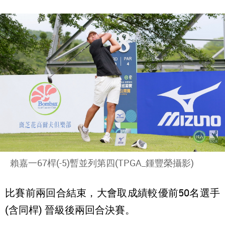
賴嘉一67桿(-5)暫並列第四(TPGA_鍾豐榮攝影)
比賽前兩回合結束，大會取成績較優前50名選手
(含同桿) 晉級後兩回合決賽。