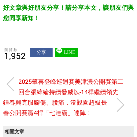
好文章與好朋友分享！請分享本文，讓朋友們與
您同享新知！
瀏覽數
分享
LINE
1,952
2025肇喜登峰巡迴賽美津濃公開賽第二
回合張緯綸持續發威以-14桿繼續領先
鍾春興克服腳傷、腰痛，澄觀園超級長
春公開賽贏4桿「七連霸」達陣！
相關文章