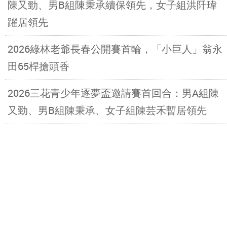
陳又勁、男B組陳秉承續保領先，女子組洪阡瑋
躍居領先
2026綠林老爺長春公開賽首輪，「小巨人」翁永
田65桿搶頭香
2026三花青少年逐夢盃邀請賽首回合：男A組陳
又勁、男B組陳秉承、女子組陳芸禾暫居領先