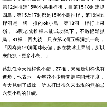
第12洞推進15呎小鳥推桿後，自第15-18洞連抓
四鳥，第15及17洞都是15呎小鳥推桿，第16洞五
桿洞是一切一推的ok小鳥，第18洞一桿打上果
嶺，15呎老鷹推桿未能成功獵下，不過輕鬆抓
鳥，31桿；回九後，只在第5洞五桿洞抓一鳥，
「因為第1-9洞開球較偏，多在救球上果嶺，所以
未能抓下更多小鳥。」
蔡凱任今天推桿也不錯，27推，果嶺邊切桿也有
進步，他表示，今年花不少時間調整開球準度，
今天見到了成效，所以打出很久未出現的無柏忌
六隻小鳥的佳績。