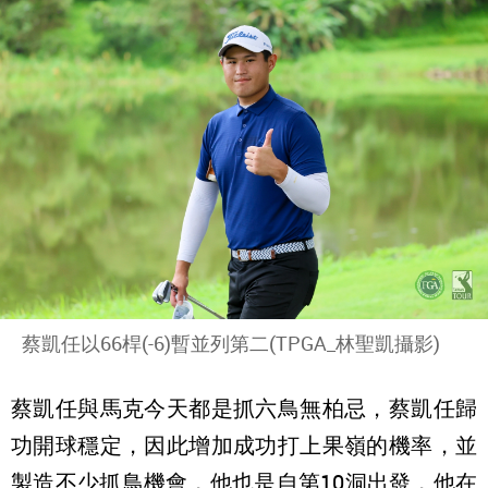
蔡凱任以66桿(-6)暫並列第二(TPGA_林聖凱攝影)
蔡凱任與馬克今天都是抓六鳥無柏忌，蔡凱任歸
功開球穩定，因此增加成功打上果嶺的機率，並
製造不少抓鳥機會，他也是自第10洞出發，他在