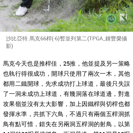
沙比亞特.馬克66桿(-6)暫並列第二(TPGA_鍾豐榮攝
影)
馬克今天也是推桿佳，25推，他並提及另一策略
也執行得很成功，開球只使用了兩次一木，其他
都用二鐵開球，先求成功打上球道，最後只失誤
了一洞未成功上球道，有幾洞落在球道邊，對進
攻果嶺並沒有太大影響，加上因鐵桿與切桿也都
發揮水準，共抓下六鳥，不過只有兩個五桿洞抓
鳥有點可惜，錯失在另兩洞五桿洞的射鳥，以第