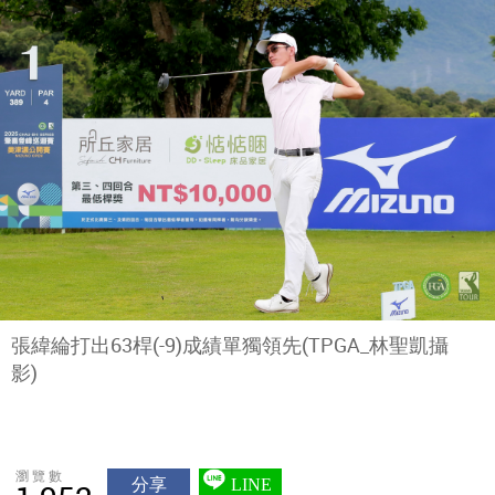
張緯綸打出63桿(-9)成績單獨領先(TPGA_林聖凱攝
影)
瀏覽數
分享
LINE