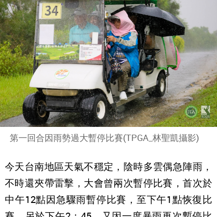
第一回合因雨勢過大暫停比賽(TPGA_林聖凱攝影)
今天台南地區天氣不穩定，陰時多雲偶急陣雨，
不時還夾帶雷擊，大會曾兩次暫停比賽，首次於
中午12點因急驟雨暫停比賽，至下午1點恢復比
賽，另於下午2：45，又因一度暴雨再次暫停比