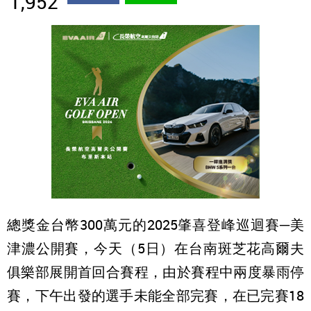
1,952
總獎金台幣300萬元的2025肇喜登峰巡迴賽─美
津濃公開賽，今天（5日）在台南斑芝花高爾夫
俱樂部展開首回合賽程，由於賽程中兩度暴雨停
賽，下午出發的選手未能全部完賽，在已完賽18