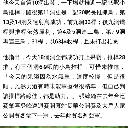
他今天自第10洞出發，一下場就推進一記15呎小
鳥推桿，隨後第11洞更是一記30呎長推抓鳥，第
13及14洞又連射鳥成功，前九洞32桿；後九洞鐵
桿與推桿依然犀利，第4及5洞連二鳥，第7-9洞
再連三鳥，31桿，以63桿收桿，且未打出柏忌。
他指出，今天18個洞全都成功打上果嶺，推桿28
推，有三個洞6-9呎的小鳥推桿，可惜未推進，
「今天的果嶺因為水氣重，速度較慢，但是很
順，雖然力道有時未能掌握得很精準，但自己判
讀推桿路線佳，都是助力。」 張緯綸在去年台巡
賽肇喜登峰巡迴賽開幕站長華公開賽及大戶人家
公
開賽各拿下一冠，去年此賽名列亞軍。