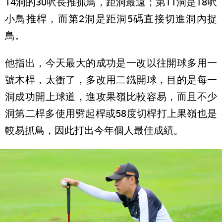
14洞的30呎長推抓鳥，距洞最遠；第11洞是18呎
小鳥推桿，而第2洞是距洞5碼直接切進洞內捉
鳥。
他指出，今天最大的成功是一改以往開球多用一
號木桿，太衝了，多改用二鐵開球，目的是每一
洞成功開上球道，進攻果嶺比較容易，而且不少
洞第二桿多使用劈起桿或58度切桿打上果嶺也是
較易抓鳥，因此打出今年個人最佳成績。