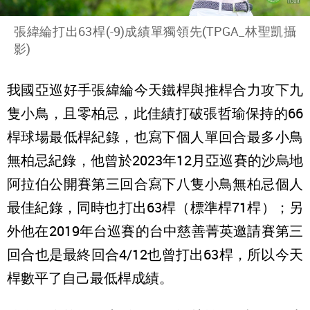
張緯綸打出63桿(-9)成績單獨領先(TPGA_林聖凱攝
影)
我國亞巡好手張緯綸今天鐵桿與推桿合力攻下九
隻小鳥，且零柏忌，此佳績打破張哲瑜保持的66
桿球場最低桿紀錄，也寫下個人單回合最多小鳥
無柏忌紀錄，他曾於2023年12月亞巡賽的沙烏地
阿拉伯公開賽第三回合寫下八隻小鳥無柏忌個人
最佳紀錄，同時也打出63桿（標準桿71桿）；另
外他在2019年台巡賽的台中慈善菁英邀請賽第三
回合也是最終回合4/12也曾打出63桿，所以今天
桿數平了自己最低桿成績。