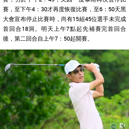
賽，至下午4：30才再度恢復比賽，至6：50天黑
大會宣布停止比賽時，尚有15組45位選手未完成
首回合18洞。明天上午7點起先補賽完首回合
後，第二回合自上午7：50起開賽。