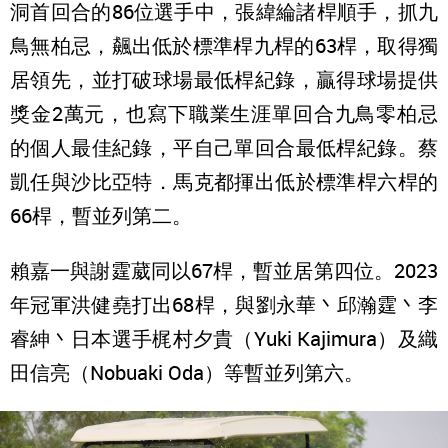
洞首回合的86位選手中，張緯綸諸桿順手，抓九
鳥無柏忌，飆出低於標準桿九桿的63桿，取得獨
居領先，並打破球場最低桿紀錄，贏得球場提供
獎金2萬元，也寫下職業生涯單回合九鳥零柏忌
的個人最佳紀錄，平自己單回合最低桿紀錄。蔡
凱任與沙比亞特．馬克都揮出低於標準桿六桿的
66桿，暫並列第二。
賴嘉一與謝霆葳同以67桿，暫並居第四位。2023
年冠軍洪健堯打出68桿，與劉永華丶邱瀚霆丶李
睿紳丶日本選手梶村夕貴（Yuki Kajimura）及織
田信亮（Nobuaki Oda）等暫並列第六。