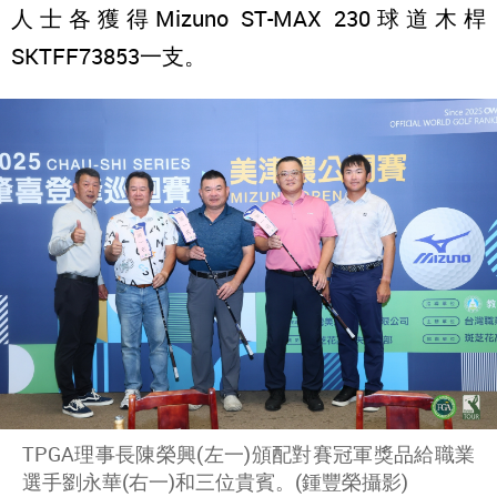
人士各獲得Mizuno ST-MAX 230球道木桿
SKTFF73853一支。
TPGA理事長陳榮興(左一)頒配對賽冠軍獎品給職業
選手劉永華(右一)和三位貴賓。(鍾豐榮攝影)