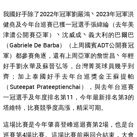
我國好手除了2022年冠軍劉嚴鴻丶2023年冠軍洪
健堯及今年台巡賽已獲一冠選手張緯綸（去年美
津濃公開賽亞軍）丶沈威成丶義大利的巴爾巴
（Gabriele De Barba）（上周國賓ADT公開賽冠
軍）都參賽角逐，還有上周亞軍的詹世昌丶年輕
好手劉永華及蘇晉弘等，台灣菁英球員幾乎到
齊；加上泰國好手去年台巡獎金王蘇提帕
（Suteepat Prateeptienchai），與去年台巡賽
一冠選手及年度排名第11，今年最新排名第3的
塔維特，比賽競爭度高漲，精采可期。
這場比賽是今年肇喜登峰巡迴賽第2場，也是台
巡賽第4場比賽。這場比賽前兩回合結束，大會