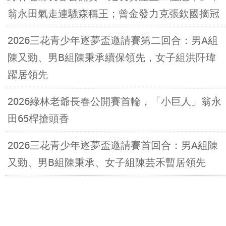
翁永田氣走連騼森稱王；曾金發力克張欽國摘冠
2026三花青少年逐夢盃邀請賽第二回合：男A組
陳又勁、男B組陳秉承續保領先，女子組洪阡瑋
躍居領先
2026綠林老爺長春公開賽首輪，「小巨人」翁永
田65桿搶頭香
2026三花青少年逐夢盃邀請賽首回合：男A組陳
又勁、男B組陳秉承、女子組陳芸禾暫居領先