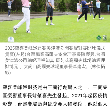
2025肇喜登峰巡迴賽美津濃公開賽配對賽開球儀式
貴賓(左起)台灣職業高爾夫協會理事長陳榮興.台灣
美津濃公司總經理福知真.斑芝花高爾夫球場總經理
鄭博元.、大崗山高爾夫球場董事長卓建宏。(林傑攝
影)
肇喜登峰巡迴賽是由三商行創辦人之一、三商集
團榮譽董事長翁肇喜先生發起。2021年起因疫情
影響，台巡賽場數與總獎金大幅萎縮，他以個人