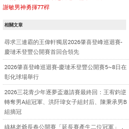
謝敏男神勇揮77桿
相關文章
尋求三連霸的王偉軒獨居2026肇喜登峰巡迴賽-
慶璉禾登豐公開賽首回合領先
2026肇喜登峰巡迴賽-慶璉禾登豐公開賽5~8日在
彰化球場舉行
2026三花青少年逐夢盃邀請賽最終回：王宥鈞逆
轉奪男A組冠軍、洪阡瑋女子組封后、陳秉承男B
組摘冠
綠林老爺長春公開賽「延長賽產生二位冠軍」，