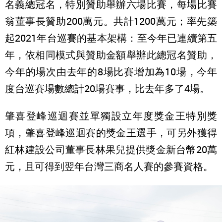
名義總冠名，特別贊助舉辦六場比賽，每場比賽
翁董事長贊助200萬元。共計1200萬元；率先築
起2021年台巡賽的基本架構：至今年已連續第五
年，依相同模式與贊助金額舉辦此總冠名贊助，
今年的場次由去年的8場比賽增加為10場，今年
度台巡賽場數總計20場賽事，比去年多了4場。
肇喜登峰巡迴賽並單獨設立年度獎金王特別獎
項，肇喜登峰巡迴賽的獎金王選手，可另外獲得
紅林建設公司董事長林果兒提供獎金新台幣20萬
元，且可得到翌年台灣三商名人賽的參賽資格。