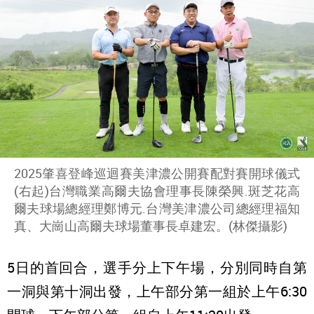
2025肇喜登峰巡迴賽美津濃公開賽配對賽開球儀式
(右起)台灣職業高爾夫協會理事長陳榮興.斑芝花高
爾夫球場總經理鄭博元.台灣美津濃公司總經理福知
真、大崗山高爾夫球場董事長卓建宏。(林傑攝影)
5日的首回合，選手分上下午場，分別同時自第
一洞與第十洞出發，上午部分第一組於上午6:30