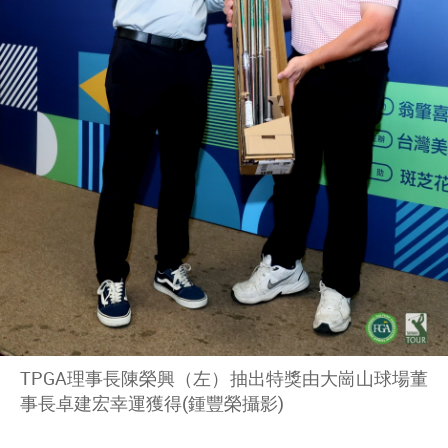
TPGA理事長陳榮興（左）抽出特獎由大崗山球場董
事長卓建宏幸運獲得(鍾豐榮攝影)