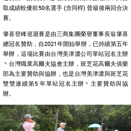
取成績較優前50名選手 (含同桿) 晉級後兩回合決
賽。
肇喜登峰巡迴賽是由三商集團榮譽董事長翁肇喜
總冠名贊助，自2021年開始舉辦，已持續第五年
舉辦，這場比賽由台灣美津濃公司單站冠名主辦
丶台灣職業高爾夫協會主辦，斑芝花高爾夫俱樂
部為主要贊助與協辦，也是台灣美津濃與斑芝花
雙雙連續第5 年單站冠名主辦丶主要贊助與協
辦。