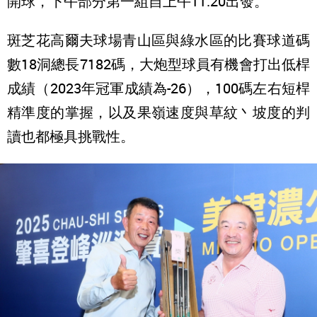
開球，下午部分第一組自上午11:20出發。
斑芝花高爾夫球場青山區與綠水區的比賽球道碼
數18洞總長7182碼，大炮型球員有機會打出低桿
成績（2023年冠軍成績為-26），100碼左右短桿
精準度的掌握，以及果嶺速度與草紋丶坡度的判
讀也都極具挑戰性。