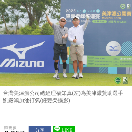
台灣美津濃公司總經理福知真(左)為美津濃贊助選手
劉嚴鴻加油打氣(鍾豐榮攝影)
瀏覽數
分享
LINE