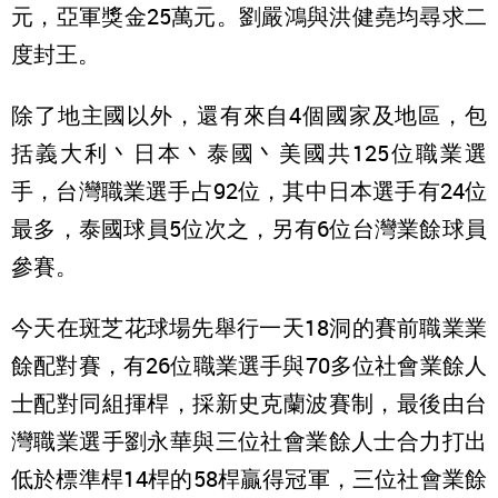
元，亞軍獎金25萬元。劉嚴鴻與洪健堯均尋求二
度封王。
除了地主國以外，還有來自4個國家及地區，包
括義大利丶日本丶泰國丶美國共125位職業選
手，台灣職業選手占92位，其中日本選手有24位
最多，泰國球員5位次之，另有6位台灣業餘球員
參賽。
今天在斑芝花球場先舉行一天18洞的賽前職業業
餘配對賽，有26位職業選手與70多位社會業餘人
士配對同組揮桿，採新史克蘭波賽制，最後由台
灣職業選手劉永華與三位社會業餘人士合力打出
低於標準桿14桿的58桿贏得冠軍，三位社會業餘