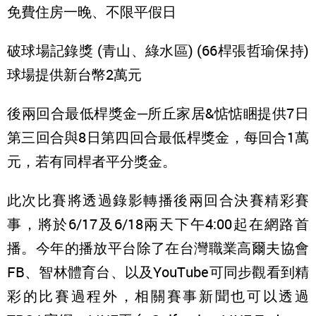
免費住房一晚、不限平假日
破球場記錄獎 (青山、綠水區) (66桿張哲瑜保持)
球場提供新台幣2萬元
後兩回合最低桿獎金─所丘家居&惦惦睏提供7日
第三回合與8日第四回合最低桿獎金，每回合1萬
元，若有同桿者平分獎金。
此次比賽將透過錄影轉播後兩回合決賽精彩賽
事，將於6/17及6/18兩天下午4:00起在網路首
播。今年的播放平台除了在台灣職業高爾夫協會
FB、智林體育台、以及YouTube可同步觀看到精
彩的比賽過程外，相關賽事新聞也可以透過