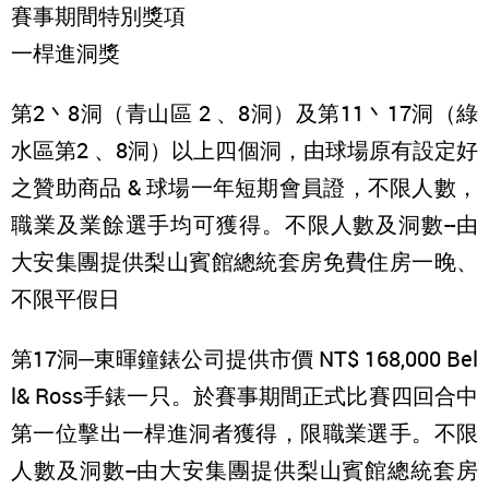
賽事期間特別獎項
一桿進洞獎
第2丶8洞（青山區 2 、8洞）及第11丶17洞（綠
水區第2 、8洞）以上四個洞，由球場原有設定好
之贊助商品 & 球場一年短期會員證，不限人數，
職業及業餘選手均可獲得。不限人數及洞數--由
大安集團提供梨山賓館總統套房免費住房一晚、
不限平假日
第17洞─東暉鐘錶公司提供市價 NT$ 168,000 Bel
l& Ross手錶一只。於賽事期間正式比賽四回合中
第一位擊出一桿進洞者獲得，限職業選手。不限
人數及洞數--由大安集團提供梨山賓館總統套房