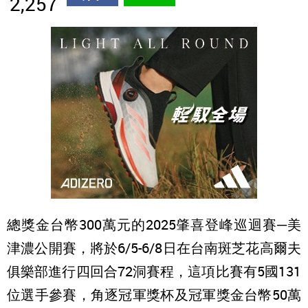
2,257
總獎金台幣300萬元的2025肇喜登峰巡迴賽─美
津濃公開賽，將於6/5-6/8日在台南斑芝花高爾夫
俱樂部進行四回合72洞賽程，這項比賽有5國131
位選手參賽，角逐冠軍獎杯及冠軍獎金台幣50萬