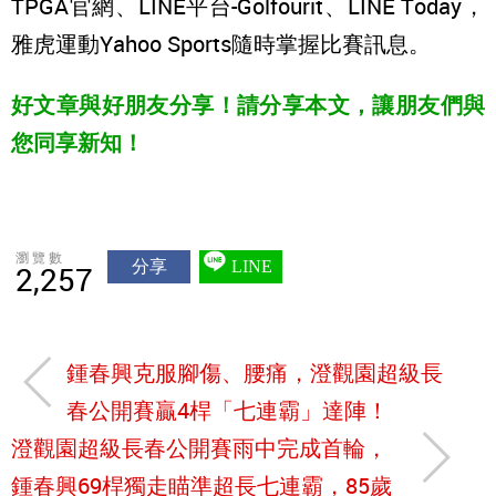
TPGA官網、LINE平台-Golfourit、LINE Today，
雅虎運動Yahoo Sports隨時掌握比賽訊息。
好文章與好朋友分享！請分享本文，讓朋友們與
您同享新知！
瀏覽數
分享
LINE
2,257
鍾春興克服腳傷、腰痛，澄觀園超級長
春公開賽贏4桿「七連霸」達陣！
澄觀園超級長春公開賽雨中完成首輪，
鍾春興69桿獨走瞄準超長七連霸，85歲