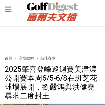
首頁
»
高壇動態
»
高球賽事
2025肇喜登峰巡迴賽美津濃
公開賽本周6/5-6/8在斑芝花
球場展開，劉嚴鴻與洪健堯
尋求二度封王