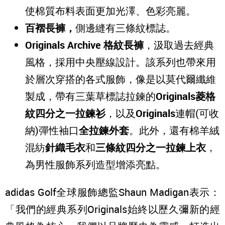
使棉質布料表面更加光澤、色彩亮麗。
百褶長褲，
側邊縫有三條紋標誌。
Originals Archive
格紋長褲
，汲取過去經典
風格，採用中央壓線設計。該系列也帶來用
於層次穿搭的各式服飾，像是以莫代爾纖維
製成，帶有三葉草標誌拉鍊的
Originals菱格
紋四分之一拉鍊衫
，以及
Originals
連帽(可收
納)彈性袖口
全拉鍊外套
。此外，還有棉羊絨
混紡
針織毛衣
和
三條紋四分之一拉鍊上衣
，
為男性服飾系列造型增添亮點。
adidas Golf全球服飾總監Shaun Madigan表示：
「我們的經典系列Originals始終以歷久彌新的經