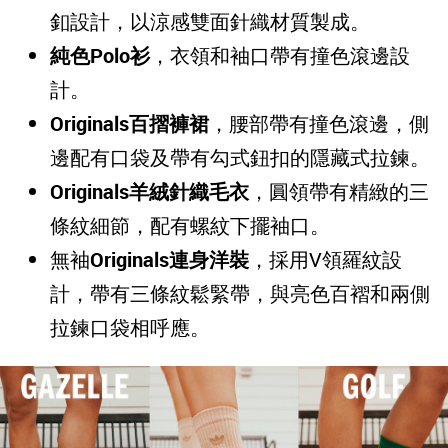
釦設計，以涼感雙面針織材質製成。
純色Polo衫
，衣領和袖口帶有撞色滾邊設
計。
Originals
百摺褲裙
，腰部帶有撞色滾邊，側
邊配有口袋及帶有勾式鈕扣的隱藏式拉鍊。
Originals
羊絨針織毛衣
，圓領帶有精緻的三
條紋細節，配有螺紋下擺袖口。
無袖
Originals連身洋裝
，採用V領羅紋設
計，帶有三條紋鬆緊帶，與亮色百褶和兩側
拉鍊口袋相呼應。