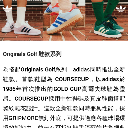
Originals Golf 鞋款系列
為搭配
Originals Golf
系列，adidas同時推出全新
鞋款。首款鞋型為
COURSECUP
，以adidas於
1986年首次推出的
GOLD CUP
高爾夫球鞋為靈
感。
COURSECUP
採用中性鞋碼及真皮鞋面搭配
翼紋雕花設計。這款全新鞋款同時兼具性能，採
用GRIPMORE無釘外底，可提供適應各種球場環
境的抓地力，並帶有可拆卸鞋舌流蘇飾片為經典