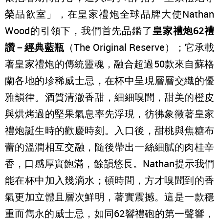
榮品飲室」，在皇家禮炮全球品牌大使Nathan
Wood的引領下，我們首先品鑑了
皇家禮炮62禮
讚－經典藍瓶
（The Original Reserve）；它承載
著皇家禮炮的傳統靈魂，融合超過50款來自蘇格
蘭各地的珍稀威士忌，在杯中呈現層層交織的優
雅韻律。酒質清澈香甜，細細嗅聞，甜美的橙皮
與烘烤過的堅果氣息率先浮現，彷彿象徵著皇家
禮炮誕生時的歡慶時刻。入口後，甜桃與焦糖布
蕾的溫潤相互交融，隨後帶出一絲細膩的肉桂辛
香，口感厚實飽滿，餘韻悠長。Nathan提示我們
能在杯中加入幾滴水；頓時間，方才嗅聞到的香
氣更加立體且層次鮮明，著實震撼。這是一款穩
重而雋永的威士忌，如同62響禮砲的第一聲響，