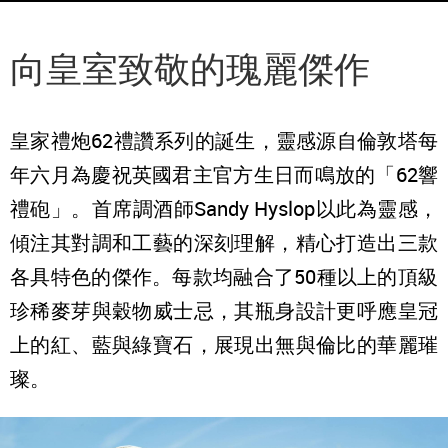
向皇室致敬的瑰麗傑作
皇家禮炮62禮讚系列的誕生，靈感源自倫敦塔每
年六月為慶祝英國君主官方生日而鳴放的「62響
禮砲」。首席調酒師Sandy Hyslop以此為靈感，
傾注其對調和工藝的深刻理解，精心打造出三款
各具特色的傑作。每款均融合了50種以上的頂級
珍稀麥芽與穀物威士忌，其瓶身設計更呼應皇冠
上的紅、藍與綠寶石，展現出無與倫比的華麗璀
璨。