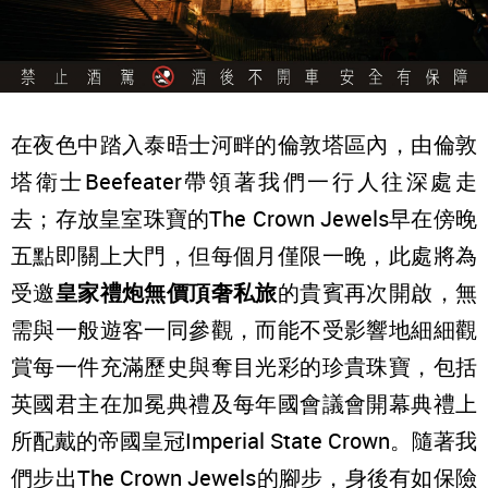
在夜色中踏入泰晤士河畔的倫敦塔區內，由倫敦
塔衛士Beefeater帶領著我們一行人往深處走
去；存放皇室珠寶的The Crown Jewels早在傍晚
五點即關上大門，但每個月僅限一晚，此處將為
受邀
皇家禮炮無價頂奢私旅
的貴賓再次開啟，無
需與一般遊客一同參觀，而能不受影響地細細觀
賞每一件充滿歷史與奪目光彩的珍貴珠寶，包括
英國君主在加冕典禮及每年國會議會開幕典禮上
所配戴的帝國皇冠Imperial State Crown。隨著我
們步出The Crown Jewels的腳步，身後有如保險