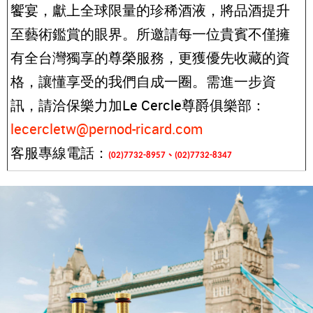
饗宴，獻上全球限量的珍稀酒液，將品酒提升
至藝術鑑賞的眼界。所邀請每一位貴賓不僅擁
有全台灣獨享的尊榮服務，更獲優先收藏的資
格，讓懂享受的我們自成一圈。需進一步資
訊，請洽保樂力加Le Cercle尊爵俱樂部：
lecercletw@pernod-ricard.com
客服專線電話：
、
(02)7732-8957
(02)7732-8347