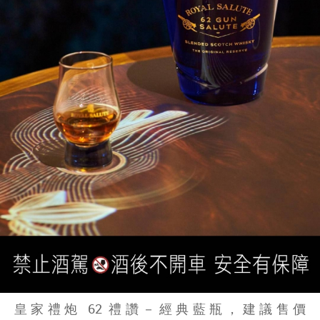
皇家禮炮 62 禮讚－經典藍瓶，建議售價