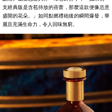
支經典版是含苞待放的蓓蕾，那麼這款便像恣意
盛開的花朵。」如同點燃禮砲後的瞬間爆發，華
麗且充滿生命力，令人回味無窮。