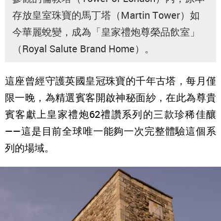
存放皇室珠寶的馬丁塔（Martin Tower）如
今華麗蛻變，成為「皇家禮炮尊榮品飲室」
（Royal Salute Brand Home）。
這座曾經守護英國皇冠珠寶的千年古塔，每月僅
限一晚，為精選賓客開啟神秘面紗，在此為尊貴
賓客獻上皇家禮炮62禮讚系列的三款珍稀佳釀
——這是目前全球唯一能夠一次完整體驗這個系
列的場域。