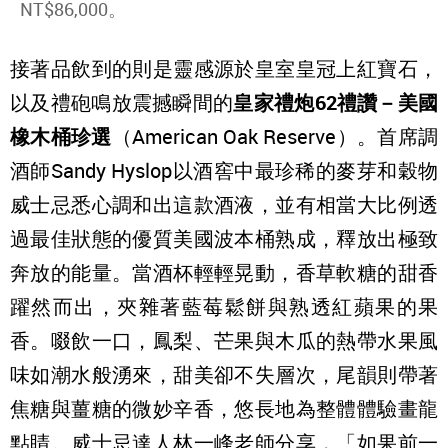
NT$86,000。
接著品飲到的則是靈感源於皇室皇冠上紅寶石，
以及禮砲鳴放震撼瞬間的
皇家禮炮62禮讚－美國
橡木桶珍選
（American Oak Reserve）。首席調
酒師Sandy Hyslop以酒窖中最珍稀的麥芽和穀物
威士忌悉心調和出這款酒液，並有相當大比例透
過最佳狀態的優質美國波本桶熟成，釋放出極致
奔放的能量。當酒杯輕輕晃動，香草軟糖的甜香
躍然而出，夾雜著藍莓鬆餅與熟透紅蘋果的果
香。啜飲一口，鳳梨、芒果與木瓜的熱帶水果風
味如潮水般湧來，甜美卻不失層次，尾韻則帶著
焦糖與薑糖的微妙辛香，悠長地為整體體驗畫龍
點睛。威士忌達人林一峰老師分享，「如果前一