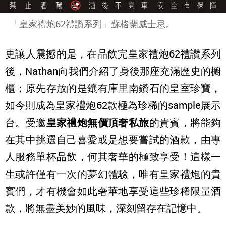
「皇家禮炮62禮讚系列」蘇格蘭威士忌。
更讓人震撼的是，在品飲完皇家禮炮62禮讚系列
後，Nathan向我們介紹了身後那座充滿歷史的櫥
櫃；原先存放的是鑲有庫里南鑽石的皇室珍寶，
如今則成為皇家禮炮62款極為珍稀的sample展示
台。受邀
皇家禮炮無價頂奢私旅
的貴賓，將能夠
在其中挑選自己喜愛或是想要嘗試的酒款，由專
人服務單杯品飲，何其奢華的極致享受！這樣一
生或許僅有一次的夢幻體驗，唯有皇家禮炮的貴
賓們，才有機會如此奢華地享受這些珍稀限量酒
款，將無盡美妙的風味，深刻留存在記憶中。