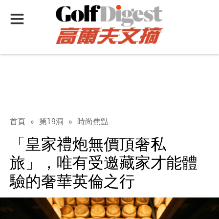
首頁
»
第19洞
»
時尚焦點
「皇家禮炮無價頂奢私
旅」，唯有受邀藏家才能體
驗的奢華英倫之行