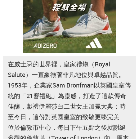
在威士忌的世界裡，皇家禮炮（Royal
Salute）一直象徵著非凡地位與卓越品質。
1953年，企業家Sam Bronfman以英國皇室傳
統的「21響禮砲」為靈感，打造了這款傳奇
佳釀，獻禮伊麗莎白二世女王加冕大典；時
至今日，這份對英國皇室的致敬更臻完美——
位於倫敦市中心，每日下午五點之後就謝絕
參觀的倫敦塔（Tower of London）內，原本