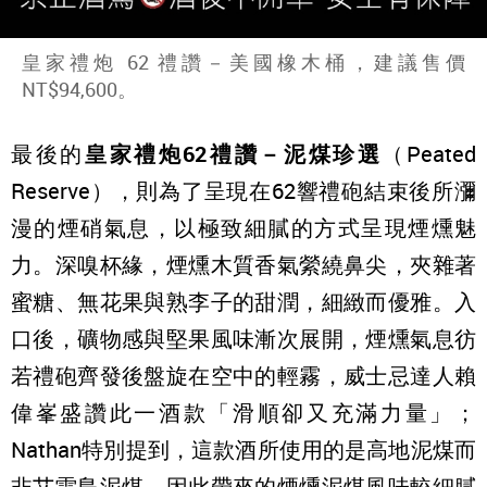
皇家禮炮 62 禮讚－美國橡木桶，建議售價
NT$94,600。
最後的
皇家禮炮62禮讚－泥煤珍選
（Peated
Reserve），則為了呈現在62響禮砲結束後所瀰
漫的煙硝氣息，以極致細膩的方式呈現煙燻魅
力。深嗅杯緣，煙燻木質香氣縈繞鼻尖，夾雜著
蜜糖、無花果與熟李子的甜潤，細緻而優雅。入
口後，礦物感與堅果風味漸次展開，煙燻氣息彷
若禮砲齊發後盤旋在空中的輕霧，威士忌達人賴
偉峯盛讚此一酒款「滑順卻又充滿力量」；
Nathan特別提到，這款酒所使用的是高地泥煤而
非艾雷島泥煤，因此帶來的煙燻泥煤風味較細膩