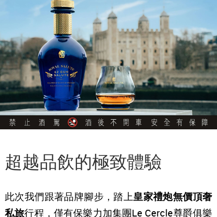
超越品飲的極致體驗
此次我們跟著品牌腳步，踏上
皇家禮炮無價頂奢
私旅
行程，僅有保樂力加集團Le Cercle尊爵俱樂