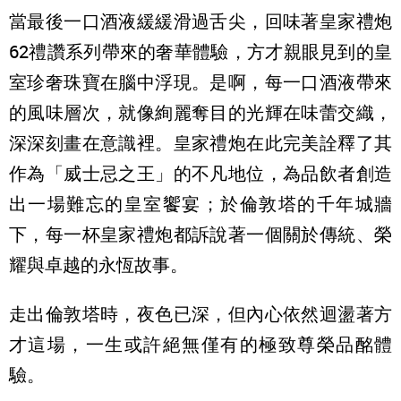
當最後一口酒液緩緩滑過舌尖，回味著皇家禮炮
62禮讚系列帶來的奢華體驗，方才親眼見到的皇
室珍奢珠寶在腦中浮現。是啊，每一口酒液帶來
的風味層次，就像絢麗奪目的光輝在味蕾交織，
深深刻畫在意識裡。皇家禮炮在此完美詮釋了其
作為「威士忌之王」的不凡地位，為品飲者創造
出一場難忘的皇室饗宴；於倫敦塔的千年城牆
下，每一杯皇家禮炮都訴說著一個關於傳統、榮
耀與卓越的永恆故事。
走出倫敦塔時，夜色已深，但內心依然迴盪著方
才這場，一生或許絕無僅有的極致尊榮品酩體
驗。