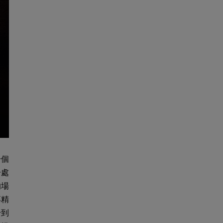
一個
一處
的場
專精
身到