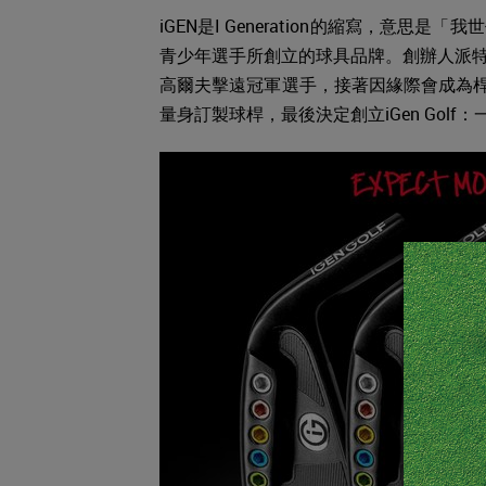
iGEN是I Generation的縮寫，
青少年選手所創立的球具品牌。創辦人派特鄧
高爾夫擊遠冠軍選手，接著因緣際會成為桿身
量身訂製球桿，最後決定創立iGen Gol