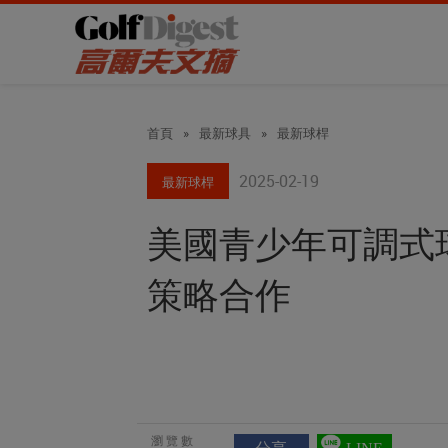
首頁
»
最新球具
»
最新球桿
2025-02-19
最新球桿
美國青少年可調式球
策略合作
瀏覽數