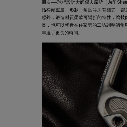
朋友──球桿設計大師傑夫席斯（Jeff S
括桿頭重量、形狀、角度等所有細節，都
感外，鍛造材質柔軟可彎折的特性，讓技
長，也可以就近在住家旁的工坊調整躺角與
年選手更長的時間。