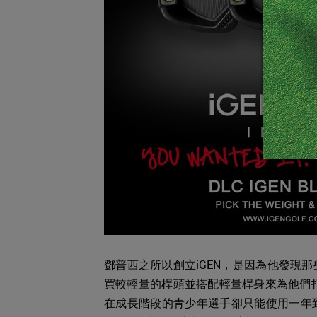
鄧普西之所以創立iGEN，是因為他發現
買較輕量的桿頭並搭配輕量桿身來為他們打
在成長階段的青少年選手卻只能使用一年