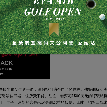
那些頂尖青少年選手們，很難找到適合自己的球桿。儘管他從亞
造最佳武器，但所費不貲。往往一套要花1500美元的訂製鐵
到一年半，這對於家長來說是個沉重的負擔。因此，鄧普西找