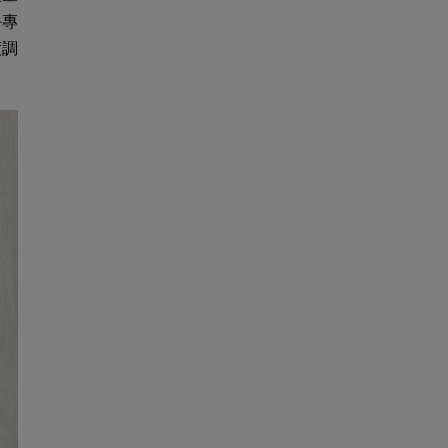
手專
度調