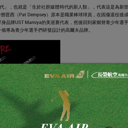
意思是「我世代」，也就是「生於社群媒體時代的新人類」，代表這是為新
普西（Pat Dempsey）原本是職業棒球球員，在因傷退役後
品牌UST Mamiya的美巡賽代表，然後回到家鄉替青少年選
f：一個專為青少年選手們研發設計的高爾夫品牌。