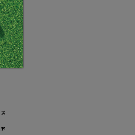
洲購
桿，
來老