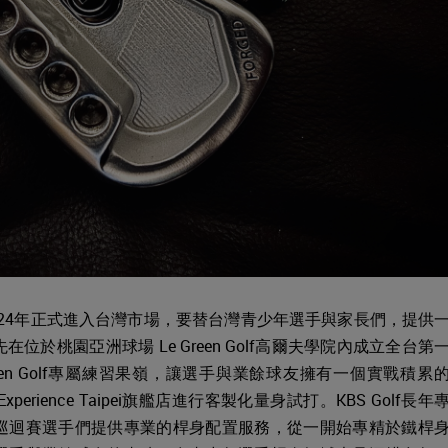
於2024年正式進入台灣市場，要替台灣青少年選手與家長們，提供
於桃園亞洲球場 Le Green Golf高爾夫學院內成立全台第
een Golf專屬練習果嶺，讓選手與業餘球友擁有一個實戰積累
Experience Taipei旗艦店進行客製化量身試打。KBS Golf長年
巡迴賽選手們提供專業的桿身配置服務，從一開始專精於鐵桿