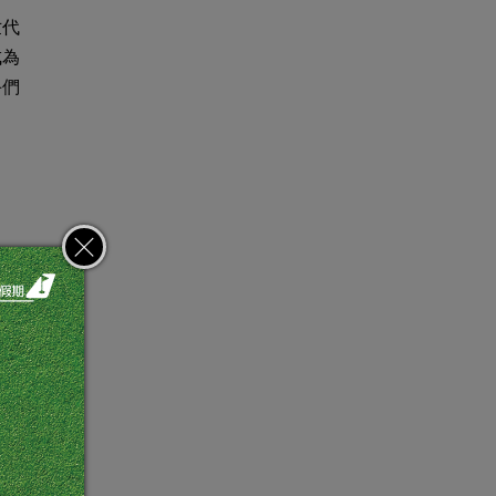
世代
成為
手們