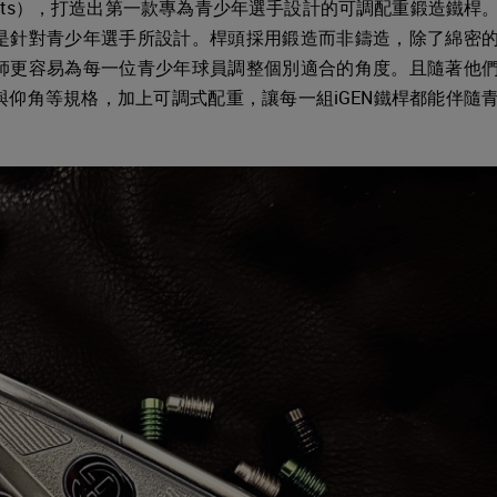
heets），打造出第一款專為青少年選手設計的可調配重鍛造鐵桿
是針對青少年選手所設計。桿頭採用鍛造而非鑄造，除了綿密
師更容易為每一位青少年球員調整個別適合的角度。且隨著他
仰角等規格，加上可調式配重，讓每一組iGEN鐵桿都能伴隨