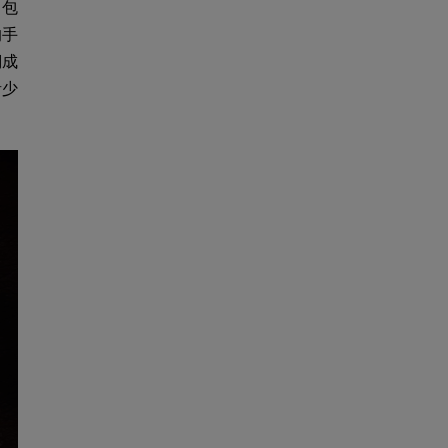
。包
的手
們成
青少