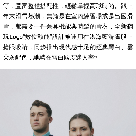
等，豐富整體搭配性，輕鬆掌握高球時尚。跟上
年末滑雪熱潮，無論是在室內練習場或是出國滑
雪，都需要一件兼具機能與時髦的雪衣，全新翻
玩Logo“數位動能”設計被運用在湛海藍滑雪服上
搶眼吸睛，同步推出現代感十足的經典黑白、雲
朵灰配色，馳騁在雪白國度迷人率性。