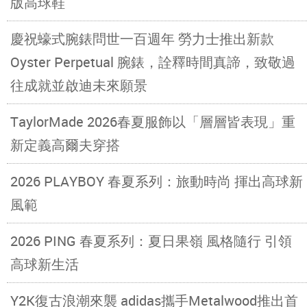
版高球鞋
慶祝蠔式腕錶問世一百週年 勞力士推出新款
Oyster Perpetual 腕錶，詮釋時間真諦，致敬過
往成就並啟迪未來願景
TaylorMade 2026春夏服飾以「層層皆表現」重
新定義高爾夫穿搭
2026 PLAYBOY 春夏系列：旅動時尚 揮出高球新
風範
2026 PING 春夏系列：夏日果嶺 風格隨行 引領
高球新生活
Y2K復古浪潮來襲 adidas攜手Metalwood推出首