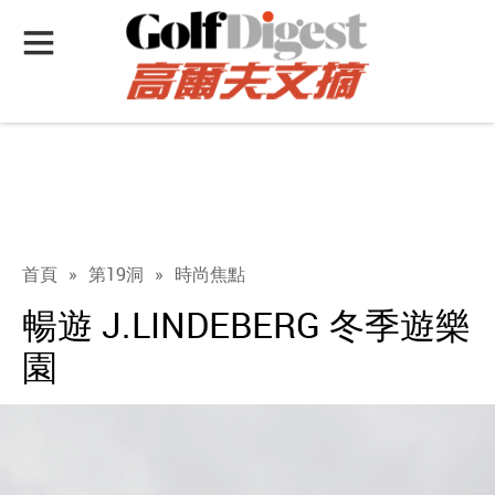
首頁
»
第19洞
»
時尚焦點
暢遊 J.LINDEBERG 冬季遊樂
園