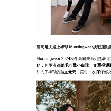
當高爾夫遇上棒球 Munsingwear挑戰運
Munsingwear 2024秋冬高爾夫
動，但兩者都
追求打擊小白球
，並
重視運
加入了棒球的熱血元素，讓每一次揮桿都