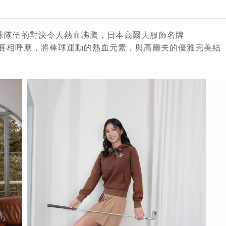
球隊伍的對決令人熱血沸騰，日本高爾夫服飾名牌
的12強賽相呼應，將棒球運動的熱血元素，與高爾夫的優雅完美結