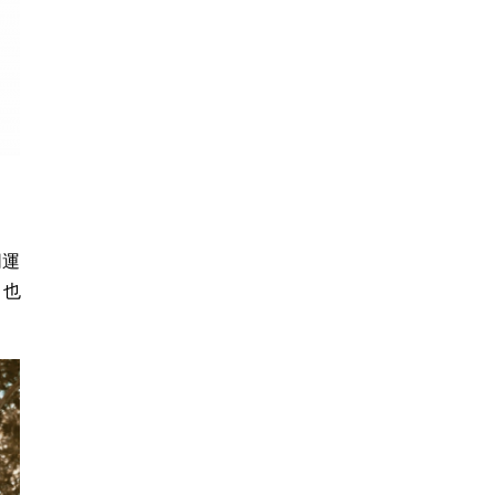
同運
，也