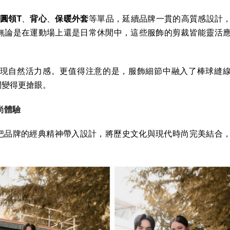
、
圓領T
、
背心
、
保暖外套
等單品，延續品牌一貫的高質感設計
無論是在運動場上還是日常休閒中，這些服飾的剪裁皆能靈活
現自然活力感。更值得注意的是，服飾細節中融入了棒球縫
間變得更搶眼。
時尚體驗
意，更把品牌的經典精神帶入設計，將歷史文化與現代時尚完美結合