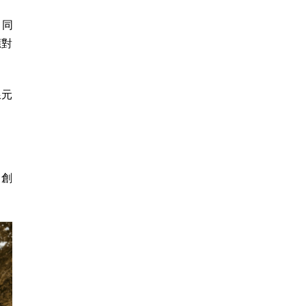
，同
應對
線元
，創