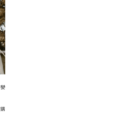
字變
方購