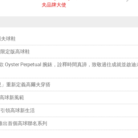
夫品牌大使
高爾夫球鞋
ssi 限定版高球鞋
yster Perpetual 腕錶，詮釋時間真諦，致敬過往成就並啟迪
皆表現」重新定義高爾夫穿搭
揮出高球新風範
行 引領高球新生活
ood推出首個高球聯名系列