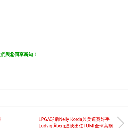
友們與您同享新知！
製
LPGA球后Nelly Korda與美巡賽好手
Ludvig Åberg連袂出任TUMI全球高爾