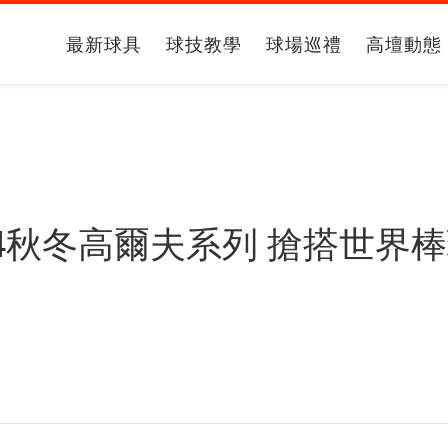
最新球具
球技教學
球場巡禮
高壇動態
 2024秋冬高爾夫系列 搶搭世界