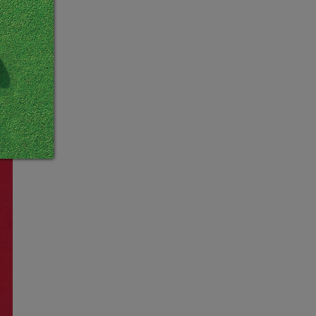
防水
劣天