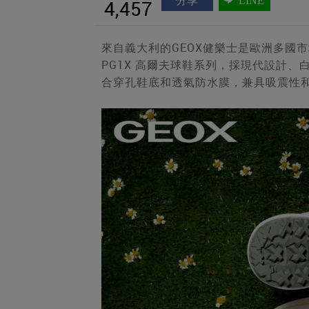
分享
LINE
4,457
來自義大利的GEOX健樂士是歐洲多國
PG1X 高爾夫球鞋系列，採現代設計
合穿孔鞋底和透氣防水膜，兼具吸震性