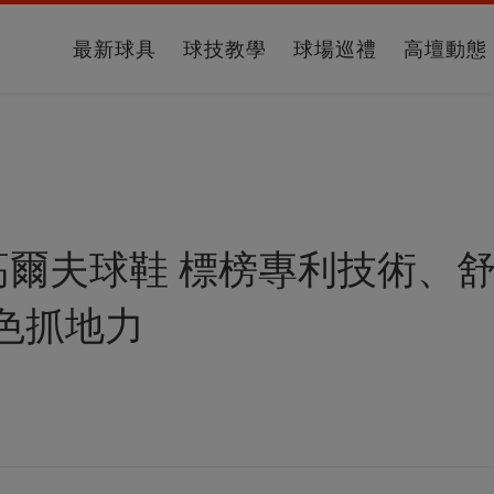
最新球具
球技教學
球場巡禮
高壇動態
高爾夫球鞋 標榜專利技術、
色抓地力