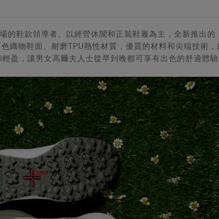
市場的鞋款領導者。以經營休閒和正裝鞋履為主，全新推出的
、白色織物鞋面、耐磨TPU熱性材質，優質的材料和尖端技術，
和輕盈，讓男女高爾夫人士從早到晚都可享有出色的舒適體驗