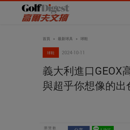
首頁
»
最新球具
»
球鞋
2024-10-11
球鞋
義大利進口GEOX
與超乎你想像的出
瀏覽數