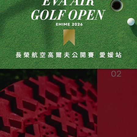
利透氣 (透過防水薄膜促進熱能調解，同時保持腳步溫暖和乾燥)；終極
膜設計，腳部都能保持高燥)；無與倫比的舒適 (設計以抵禦惡
美妳的造型)。