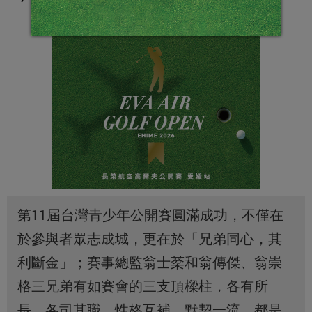
第11屆台灣青少年公開賽圓滿成功，不僅在
於參與者眾志成城，更在於「兄弟同心，其
利斷金」；賽事總監翁士棻和翁傳傑、翁崇
格三兄弟有如賽會的三支頂樑柱，各有所
長，各司其職，性格互補，默契一流，都是