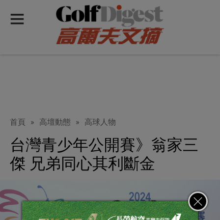
首頁
»
高壇動態
»
高球人物
台灣青少年公開賽》翁家三
傑 兄弟同心其利斷金