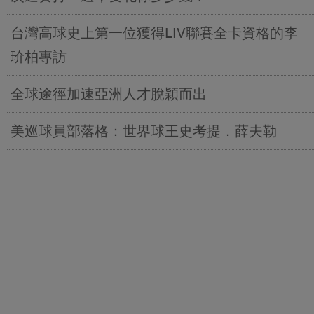
台灣高球史上第一位獲得LIV聯賽全卡資格的李
玠柏專訪
全球途徑加速亞洲人才脫穎而出
美巡球員部落格：世界球王史考提．薛夫勒