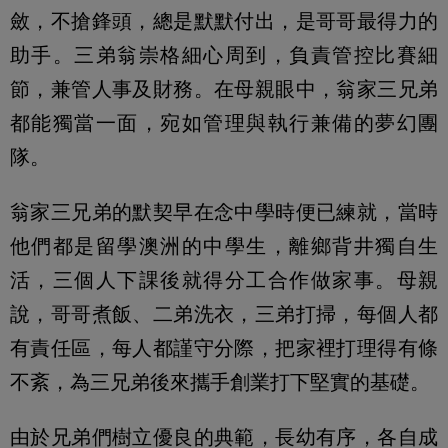
斂，不搶鋒頭，總是默默付出，是哥哥最得力的
助手。三弟翁崇格細心周到，負責管控比賽細
節，兼管人事及財務。在母親眼中，翁家三兄弟
都能獨當一面，宛如管理與執行兼備的夢幻團
隊。
翁家三兄弟的默契早在念中學時便已練就，當時
他們都是留學澳洲的中學生，離鄉背井獨自生
活，三個人下課後就得分工合作做家事。母親
說，哥哥煮飯、二弟洗衣，三弟打掃，每個人都
有責任區，每人都謹守分際，把家裡打理得有條
不紊，為三兄弟後來攜手創業打下堅實的基礎。
由於兄弟們樹立優良的典範，長幼有序，各自成