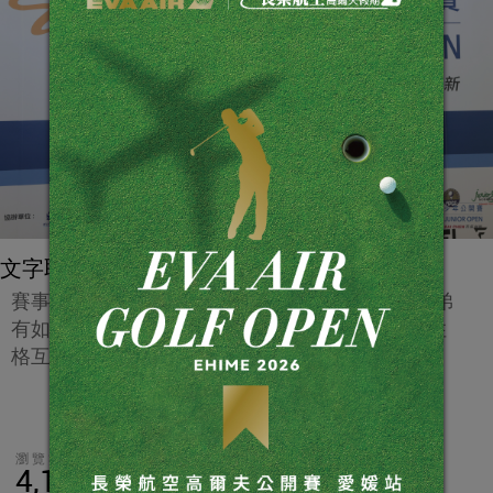
文字取材自大會新聞稿
賽事總監翁士棻(中)和翁傳傑(左一)、翁崇格三兄弟
有如賽會的三支頂樑柱，各有所長，各司其職，性
格互補，默契一流。(鍾豐榮攝影)
瀏覽數
分享
LINE
4,105