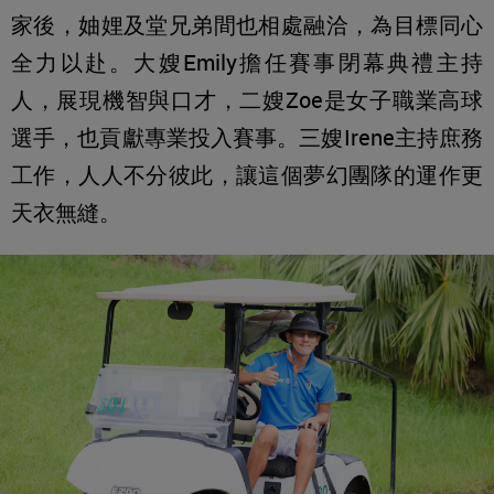
家後，妯娌及堂兄弟間也相處融洽，為目標同心
全力以赴。大嫂Emily擔任賽事閉幕典禮主持
人，展現機智與口才，二嫂Zoe是女子職業高球
選手，也貢獻專業投入賽事。三嫂Irene主持庶務
工作，人人不分彼此，讓這個夢幻團隊的運作更
天衣無縫。