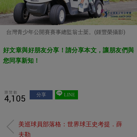
台灣青少年公開賽賽事總監翁士棻。(鍾豐榮攝影)
好文章與好朋友分享！請分享本文，讓朋友們與
您同享新知！
瀏覽數
分享
LINE
4,105
美巡球員部落格：世界球王史考提．薛
夫勒