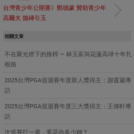
台灣青少年公開賽》鄭德篆 贊助青少年
高爾夫 拋磚引玉
相關文章
不在聚光燈下的推桿 — 林玉富與花蓮高球十年扎
根路
2025台灣PGA巡迴賽年度新人獎得主：謝霆葳專
訪
2025台灣PGA巡迴賽年度三大獎得主：王偉軒專
訪
次巡賽打一週，要花你多少錢？