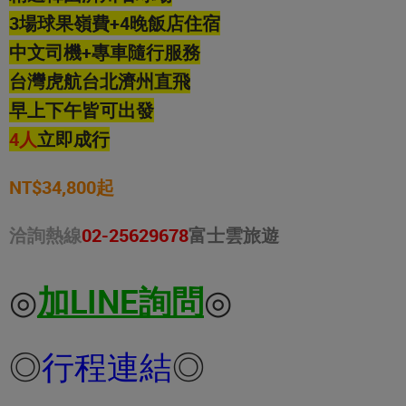
3場球果嶺費+4晚飯店住宿
中文司機+專車隨行服務
台灣虎航台北濟州直飛
早上下午皆可出發
4人
立即成行
NT$34,800起
洽詢熱線
02-25629678
富士雲旅遊
◎
加LINE詢問
◎
◎
行程連結
◎