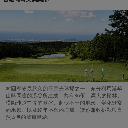
韓國歷史最悠久的高爾夫球場之一，充分利用漢孥
山與周邊的溪谷所建成，共有36侗。高大的松林、
橫斷球道中間的峽谷、起伏不一的地形、變化無常
的果嶺、以及終年不歇的海風，讓你兼收挑戰與自
然景色的雙重體驗。