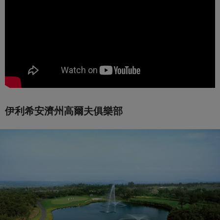
伊利希安濟州高爾夫俱樂部