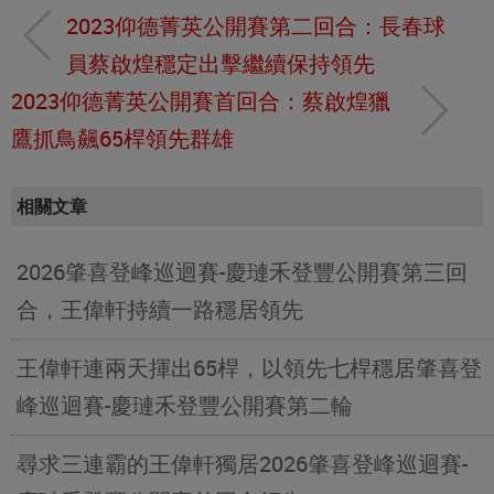
2023仰德菁英公開賽第二回合：長春球
員蔡啟煌穩定出擊繼續保持領先
2023仰德菁英公開賽首回合：蔡啟煌獵
鷹抓鳥飆65桿領先群雄
相關文章
2026肇喜登峰巡迴賽-慶璉禾登豐公開賽第三回
合，王偉軒持續一路穩居領先
王偉軒連兩天揮出65桿，以領先七桿穩居肇喜登
峰巡迴賽-慶璉禾登豐公開賽第二輪
尋求三連霸的王偉軒獨居2026肇喜登峰巡迴賽-