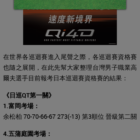
在世界各巡迴賽進入尾聲之際，各巡迴賽資格賽
也隨之展開，在此先幫大家整理台灣男子職業高
爾夫選手目前報考日本巡迴賽資格賽的結果：
《日巡QT第一關》
1.富岡考場：
余松柏 70-70-66-67 273(-13) 第3順位 晉級第二關
4.五蒲庭園考場：