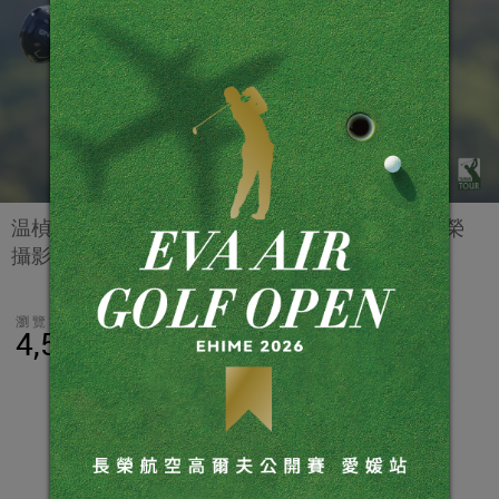
温楨祥選手晉級日巡QT第三關。(TPGA提供/鍾豐榮
攝影)
瀏覽數
分享
LINE
4,580