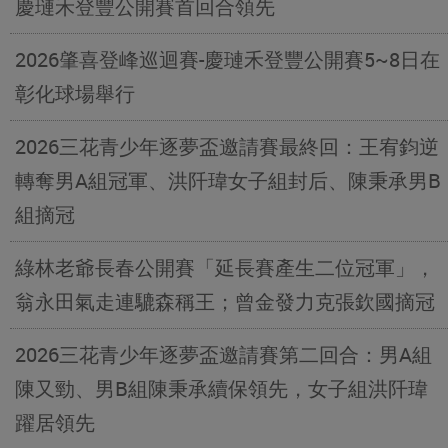
慶璉禾登豐公開賽首回合領先
2026肇喜登峰巡迴賽-慶璉禾登豐公開賽5~8日在
彰化球場舉行
2026三花青少年逐夢盃邀請賽最終回：王宥鈞逆
轉奪男A組冠軍、洪阡瑋女子組封后、陳秉承男B
組摘冠
綠林老爺長春公開賽「延長賽產生二位冠軍」，
翁永田氣走連騼森稱王；曾金發力克張欽國摘冠
2026三花青少年逐夢盃邀請賽第二回合：男A組
陳又勁、男B組陳秉承續保領先，女子組洪阡瑋
躍居領先