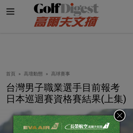
首頁
»
高壇動態
»
高球賽事
台灣男子職業選手目前報考
日本巡迴賽資格賽結果(上集)