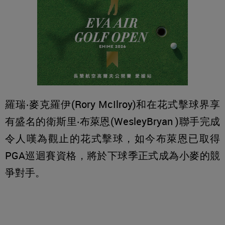
羅瑞‧麥克羅伊(Rory McIlroy)和在花式擊球界享
有盛名的衛斯里‧布萊恩(WesleyBryan )聯手完成
令人嘆為觀止的花式擊球，如今布萊恩已取得
PGA巡迴賽資格，將於下球季正式成為小麥的競
爭對手。