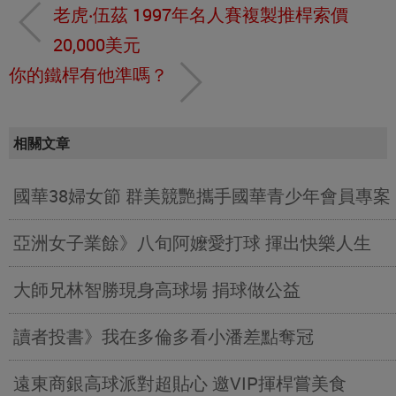
老虎‧伍茲 1997年名人賽複製推桿索價
20,000美元
你的鐵桿有他準嗎？
相關文章
國華38婦女節 群美競艷攜手國華青少年會員專案
亞洲女子業餘》八旬阿嬤愛打球 揮出快樂人生
大師兄林智勝現身高球場 捐球做公益
讀者投書》我在多倫多看小潘差點奪冠
遠東商銀高球派對超貼心 邀VIP揮桿嘗美食