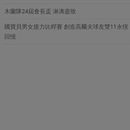
木蘭隊24屆會長盃 淋漓盡致
國寶貝男女接力比桿賽 創造高爾夫球友雙11永恆
回憶