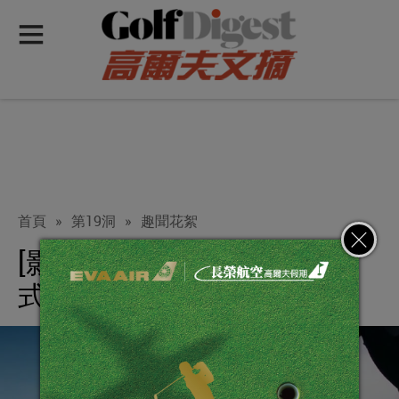
首頁
»
第19洞
»
趣聞花絮
[影片]羅瑞‧麥克羅伊也玩花
式擊球?!