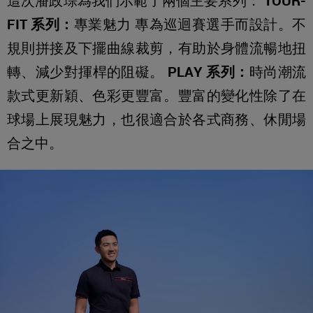
這次潘政琮為我們示範了兩個主要系列：
TOUR-
FIT 系列：
專業魅力 專為巡迴賽選手而設計。不
規則拼接及下擺曲線裁剪，有助於身體流暢地扭
轉、減少對揮桿的阻礙。
PLAY 系列：
時尚潮流
款式更新穎、色彩更豐富。豐富的變化性除了在
球場上展現魅力，也很適合於各式商務、休閒場
合之中。