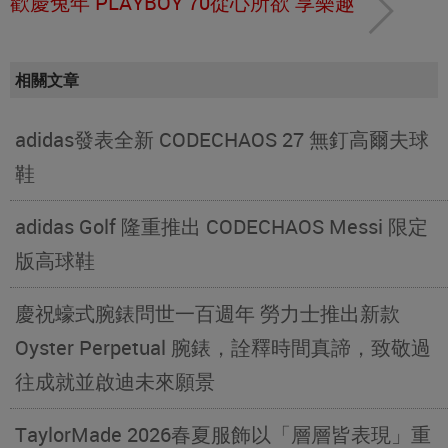
歡慶兔年 PLAYBOY 70從心所欲 享樂趣
相關文章
adidas發表全新 CODECHAOS 27 無釘高爾夫球
鞋
adidas Golf 隆重推出 CODECHAOS Messi 限定
版高球鞋
慶祝蠔式腕錶問世一百週年 勞力士推出新款
Oyster Perpetual 腕錶，詮釋時間真諦，致敬過
往成就並啟迪未來願景
TaylorMade 2026春夏服飾以「層層皆表現」重