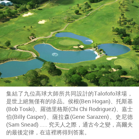
集結了九位高球大師所共同設計的Talofofo球場，
是世上絕無僅有的珍品。侯根(Ben Hogan)、托斯基
(Bob Toski)、羅德里格斯(Chi Chi Rodriguez)、嘉士
伯(Billy Casper)、薩拉森(Gene Sarazen)、史尼德
(Sam Snead) ..... 究天人之際，通古今之變，高爾夫
的最後定律，在這裡將得到答案。