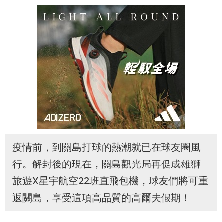
疫情前，到關島打球的熱潮就已在球友圈風
行。解封後的現在，關島觀光局再促成雄獅
旅遊X星宇航空22班直飛包機，球友們將可重
返關島，享受這項高品質的高爾夫假期！