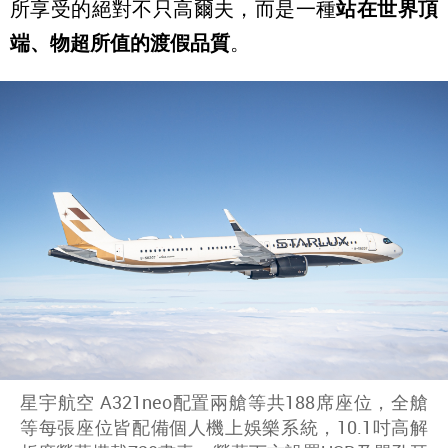
所享受的絕對不只高爾夫，而是一種
站在世界頂
端、物超所值的渡假品質
。
星宇航空 A321neo配置兩艙等共188席座位，全艙
等每張座位皆配備個人機上娛樂系統，10.1吋高解