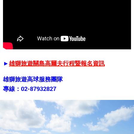
►
雄獅旅遊關島高爾夫行程暨報名資訊
雄獅旅遊高球服務團隊
專線：02-87932827