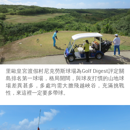
里歐皇宮渡假村尼克勞斯球場為Golf Digest評定關
島排名第一球場，格局開闊，與球友打慣的山地球
場差異甚多，多處均需大膽飛越峽谷，充滿挑戰
性，來這裡一定要多帶球。