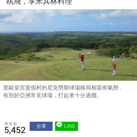
執飛，享米其林料理
里歐皇宮渡假村的尼克勞斯球場格局相當有氣勢，
有別於亞洲常見球場，打起來十分過癮。
瀏覽數
分享
LINE
5,452