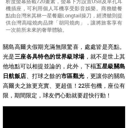
析度螢幕搭載720畫素，螢幕下方設置USB及單孔耳
機插座，可利用個人耳機享受影音娛樂。商務艙餐
點由台灣米其林一星餐廳Longtail操刀，經濟艙則提
供台灣高端燒肉品牌「胡同燒肉」，讓將旅客享有
一次前所未來的奢華體驗。
關島高爾夫假期充滿無限驚喜，處處皆是亮點。
光是
三座各具特色的世界級球場
，就不是世上其
他地點可以相提並論的，此外，下榻
五星級關島
日航飯店
、打球之餘的
市區觀光
，更讓你的關島
高爾夫之旅更充實、更超值！22班包機，座位有
限，期間限定，球友們心動就要趕快行動！