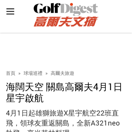
首頁
»
球場巡禮
»
高爾夫旅遊
海闊天空 關島高爾夫4月1日
星宇啟航
4月1日起雄獅旅遊X星宇航空22班直
飛，領球友重返關島，全新A321neo