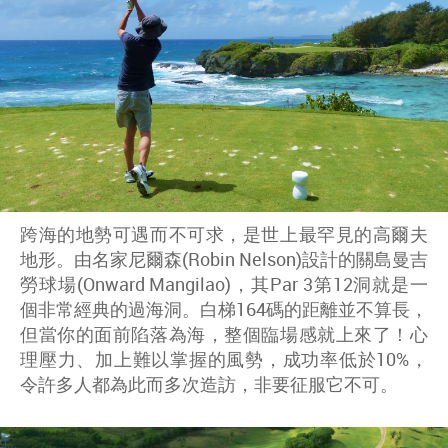
跨海的地勢可遇而不可求，是世上最罕見的高爾夫
地形。由名家尼爾森(Robin Nelson)設計的關島曼吉
勞球場(Onward Mangilao)，其Par 3第12洞就是一
個非常經典的過海洞。白梯164碼的距離並不算長，
但當你的面前陷落為海，整個臨場感就上來了！心
理壓力、加上難以掌握的風勢，成功率低於10%，
令許多人都為此而多次造訪，非要征服它不可。