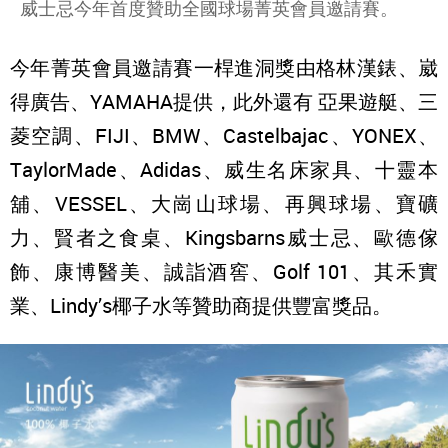
威士忌今年首度贊助全國球場菁英會員邀請賽。
今年菁英會員邀請賽一桿進洞獎由格林漢錶、崴
得廣告、YAMAHA提供，此外還有 亞果遊艇、三
菱空調、FIJI、BMW、Castelbajac、YONEX、
TaylorMade、Adidas、威生名床家具、十靈本
舖、VESSEL、大崗山球場、再興球場、寶礦
力、賢者之食桌、Kingsbarns威士忌、歐德傢
飾、康博醫美、誠詣酒窖、Golf 101、其禾實
業、Lindy’s椰子水等贊助商提供豐富獎品。