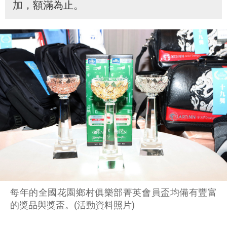
加，額滿為止。
每年的全國花園鄉村俱樂部菁英會員盃均備有豐富
的獎品與獎盃。(活動資料照片)