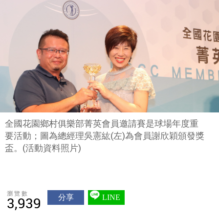
全國花園鄉村俱樂部菁英會員邀請賽是球場年度重
要活動；圖為總經理吳憲紘(左)為會員謝欣穎頒發獎
盃。(活動資料照片)
瀏覽數
分享
LINE
3,939