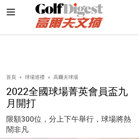
首頁
»
球場巡禮
»
高爾夫球場
2022全國球場菁英會員盃九
月開打
限額300位，分上下午舉行，球場將熱
鬧非凡