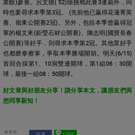
業餘)參賽。呂文德( 52)除挑戰此賽3連霸外，同
時也要尋求本季第3冠。 (先前他已贏得花蓮菁英
賽、嶺東公開賽2冠)。另外，包括本季曾贏得冠
軍的楊文來(鉅瑩石材公開賽)、陳志明(國寶長春
公開賽)等好手，則尋求本季第2冠。其他眾好手
也都磨拳擦掌，爭取本季勝場開胡。明天(6/15)
首回合採第1、10洞雙邊開球，第1組06：30開
球，最後一組08：50開球。
好文章與好朋友分享！請分享本文，讓朋友們與
您同享新知！
瀏覽數
分享
LINE