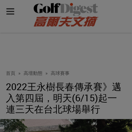
首頁
»
高壇動態
»
高球賽事
2022王永樹長春傳承賽》邁
入第四屆，明天(6/15)起一
連三天在台北球場舉行