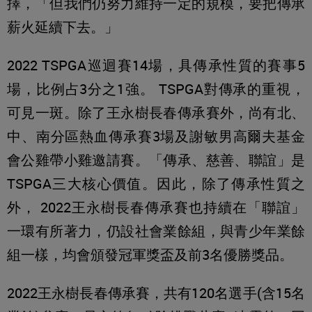
擇，「但我們仍努力維持一定的規模，要把傳承
薪火延續下去。」
2022 TSPGA巡迴賽14場，具傳承性質的賽事5
場，比例占3分之1強。 TSPGA對傳承的重視，
可見一斑。除了王永樹長春傳承賽外，尚有北、
中、南分區熱血傳承賽3場及謝敏男高爾夫基金
會公雞帶小雞邀請賽。「傳承、慈善、聯誼」是
TSPGA三大核心價值。因此，除了傳承性質之
外， 2022王永樹長春傳承賽也持續在「聯誼」
一環有所著力，仍設社會業餘組，與青少年業餘
組一樣，均會頒發冠軍獎盃及前3名優勝獎品。
2022王永樹長春傳承賽，共有120名選手(含15名