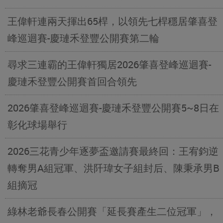
王偉軒連兩天揮出65桿，以領先七桿穩居肇喜登
峰巡迴賽-慶璉禾登豐公開賽第二輪
尋求三連霸的王偉軒獨居2026肇喜登峰巡迴賽-
慶璉禾登豐公開賽首回合領先
2026肇喜登峰巡迴賽-慶璉禾登豐公開賽5~8日在
彰化球場舉行
2026三花青少年逐夢盃邀請賽最終回：王宥鈞逆
轉奪男A組冠軍、洪阡瑋女子組封后、陳秉承男B
組摘冠
綠林老爺長春公開賽「延長賽產生二位冠軍」，