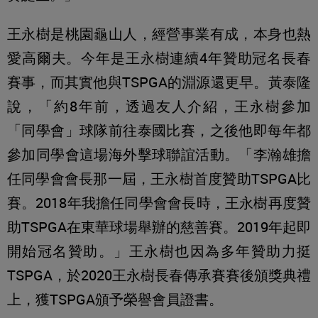
王永樹是桃園龜山人，經營事業有成，本身也熱
愛高爾夫。今年是王永樹連續4年贊助冠名長春
賽事，而其實他與TSPGA的淵源還更早。黃泰隆
說，「約8年前，透過友人介紹，王永樹參加
「同學會」球隊前往泰國比賽，之後他即每年都
參加同學會這場海外擊球聯誼活動。「李瀚雄擔
任同學會會長那一屆，王永樹首度贊助TSPGA比
賽。2018年我擔任同學會會長時，王永樹再度贊
助TSPGA在東華球場舉辦的慈善賽。2019年起即
開始冠名贊助。」王永樹也因為多年贊助力挺
TSPGA，於2020王永樹長春傳承賽賽後頒獎典禮
上，獲TSPGA頒予榮譽會員證書。