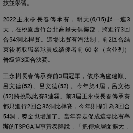
技並學習。
2022王永樹長春傳承賽，明天(6/15)起一連3
天，在桃園蘆竹台北高爾夫俱樂部，將進行3回
合54洞比桿賽。這場比賽有淘汰制，前2回合結
束後將取職業球員成績優者前 60 名（含並列）
晉級第3回合決賽。
王永樹長春傳承賽前3屆冠軍，依序為盧建順、
呂文德(52)、呂文德(52) 。今年第4屆，呂文德
(52)將挑戰此賽3連霸。前3屆王永樹長春傳承賽
都只進行2回合36洞比桿賽，今年則提升為3回合
54洞，獎金也增加了。當年奔走促成這場比賽舉
辦的TSPGA理事黃泰隆說，「把傳承層面擴大，