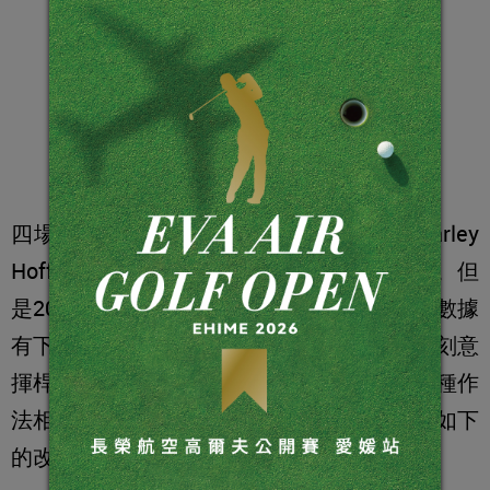
四場PGA巡迴賽優勝者查理．霍夫曼（Charley
Hoffman，上圖）一向擊球品質和距離兼備。但
是2019年入行13年之後，查理發現桿數利得數據
有下滑趨勢，於是便向我求助。這些年來他刻意
揮桿踩煞車，以確保開球命中球道，但是這種作
法相當程度影響他的揮桿品質。他需要做出如下
的改變，包括改善揮桿通過擊球區的品質。