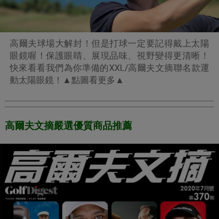
高爾夫球場大解封！但是打球一定要記得戴上太陽
眼鏡喔！保護眼睛、展現品味、視野變得更清晰！
快來看看我們為你準備的XXL/高爾夫文摘聯名款運
動太陽眼鏡！▲點圖看更多▲
高爾夫文摘嚴選優質商品推薦