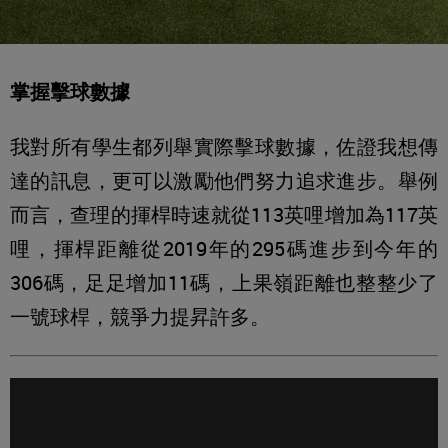
掌握擊球數據
我對所有學生都列舉實際擊球數據，佐證我想傳
達的訊息，更可以激勵他們努力追求進步。舉例
而言，查理的揮桿時速就從113英哩增加為117英
哩，揮桿距離從2019年的295碼進步到今年的
306碼，足足增加11碼，上果嶺距離也整整少了
一號球桿，競爭力提昇許多。