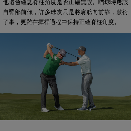
他還會確認脊柱角度是否正確無誤。瞄球時應該
自臀部前傾，許多球友只是將肩膀向前靠，敷衍
了事，更難在揮桿過程中保持正確脊柱角度。