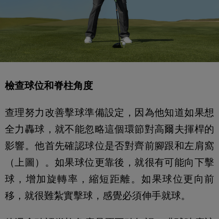
檢查球位和脊柱角度
查理努力改善擊球準備設定，因為他知道如果想
全力轟球，就不能忽略這個環節對高爾夫揮桿的
影響。他首先確認球位是否對齊前腳跟和左肩窩
（上圖）。如果球位更靠後，就很有可能向下擊
球，增加旋轉率，縮短距離。如果球位更向前
移，就很難紮實擊球，感覺必須伸手就球。