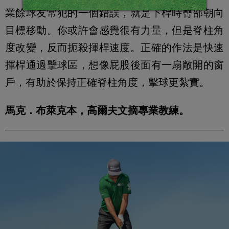
業餘球友常犯的一個錯誤，就是下桿時臀部朝向
目標移動。你或許會感覺很有力量，但是脊柱角
度改變，反而扼殺揮桿速度。正確的作法是快速
揮桿通過擊球區，想像屁股後面有一扇敞開的窗
戶，有助於保持正確脊柱角度，擊球更紮實。
馬克．布萊克本，高爾夫文摘專業教練。