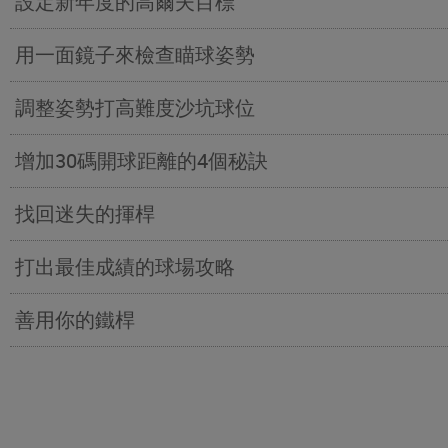
設定新年度的高爾夫目標
用一面鏡子來檢查瞄球姿勢
調整姿勢打高難度沙坑球位
增加30碼開球距離的4個秘訣
找回迷失的揮桿
打出最佳成績的球場攻略
善用你的鐵桿