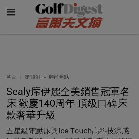
首頁
»
第19洞
»
時尚焦點
Sealy席伊麗全美銷售冠軍名
床 歡慶140周年 頂級口碑床
款奢華升級
五星級電動床與Ice Touch高科技涼感