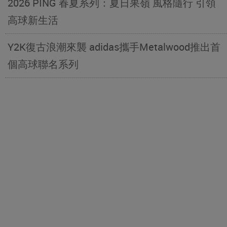
2026 PING 春夏系列：夏日果嶺 風格隨行 引領
高球新生活
Y2K復古浪潮來襲 adidas攜手Metalwood推出首
個高球聯名系列