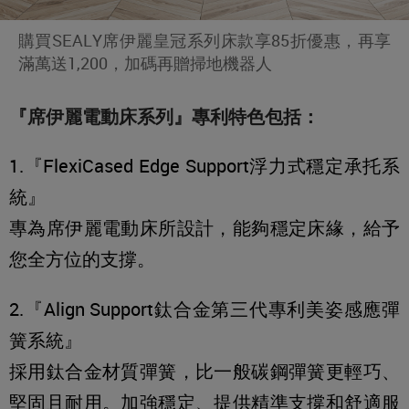
購買SEALY席伊麗皇冠系列床款享85折優惠，再享
滿萬送1,200，加碼再贈掃地機器人
『席伊麗電動床系列』專利特色包括：
1.『FlexiCased Edge Support浮力式穩定承托系
統』
專為席伊麗電動床所設計，能夠穩定床緣，給予
您全方位的支撐。
2.『Align Support鈦合金第三代專利美姿感應彈
簧系統』
採用鈦合金材質彈簧，比一般碳鋼彈簧更輕巧、
堅固且耐用。加強穩定、提供精準支撐和舒適服