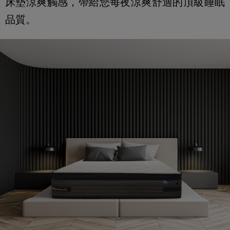
床墊涼爽觸感，帶給您每夜涼爽舒適的頂級睡眠
品質。