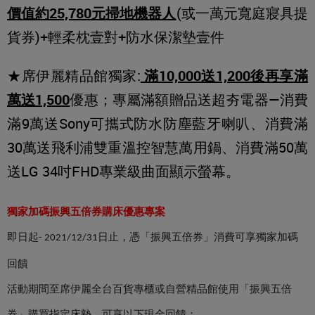
價值約25,780元掃地機器人
(或一萬元寬庭寢具提
貨券)+輕柔枕壹對+防水保潔墊壹件
★席伊麗精品館獨家:
滿10,000送1,200後再享滿
萬送1,500
優惠；專屬滿額贈品送超夯電器—消費
滿9萬送Sony可攜式防水防塵藍牙喇叭、消費滿
30萬送飛利浦雙重溫控智慧萬用鍋、消費滿50萬
送LG 34吋FHD專業級曲面顯示螢幕。
獨家加碼
振興五倍券購床優惠專案
即日起
日止，憑「振興五倍券」
消費可享獨家加碼
- 2021/12/31
回饋
活動期間至席伊麗全台百貨專櫃或自營精品館使用「振興五倍
券」
購買指定床墊，可享以下現金回饋：