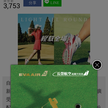
瀏覽數
分享
LINE
3,753
自1881年至今，席伊麗床墊不斷投資與創
新，2021年喜迎品牌140周年慶，更將兩大廣
受消費者喜愛的頂級床墊系列奢華升級，搭
配140周年慶專屬優惠，回饋更多的席伊麗粉