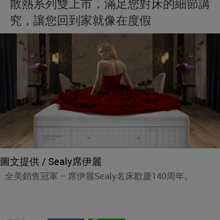
散熱系列雙上市，滿足您對床的細節講
究，讓您回到家就像在度假
圖文提供 / Sealy席伊麗
全美銷售冠軍 – 席伊麗Sealy名床歡慶140周年。