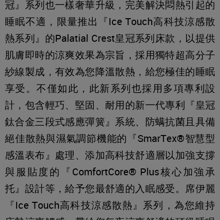
冠』系列也一樣奢華升級，完美解決悶熱引起的
睡眠不適，限量推出『Ice Touch高科技涼感散
熱系列』的Palatial Crest皇冠系列床款，以提供
肌膚即時的涼爽效果為宗旨，採用獨特超高分子
紗線製成，有效為您降溫散熱，給您極佳的睡眠
享受。不僅如此，此新系列也採用多項專利設
計，包含輕巧、堅固、耐用的新一代專利『皇冠
鈦合金三段式感應彈簧』系統、防螨抗菌且具備
絕佳散熱與濕氣調節機能的『SmarTex®智慧型
感溫表布』處理、添加高科技舒適層以加強支撐
與服貼度的『ComfortCore® Plus核心加強承
托』設計等，給予您最舒適的入眠感受。席伊麗
『Ice Touch高科技涼感散熱』系列，為您維持