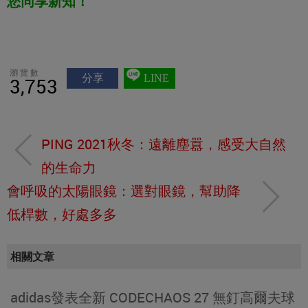
您同享新知！
瀏覽數
分享
LINE
3,753
PING 2021秋冬：遠離塵囂，感受大自然
的生命力
會呼吸的太陽眼鏡：選對眼鏡，幫助降
低桿數，好處多多
相關文章
adidas發表全新 CODECHAOS 27 無釘高爾夫球