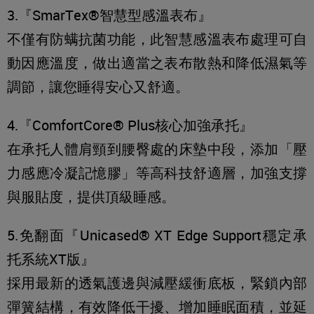
3.『SmarTex®智慧型感溫表布』
不僅有防螨抗菌功能，此智慧感溫表布處理可自
動因應溫度，做出適當之表布散熱和降低濕氣等
調節，讓您睡得安心又舒適。
4.『ComfortCore® Plus核心加強承托』
在承托人體肩頸到腰臀處的床墊中段，添加「壓
力感應冷凝記憶膠」等高科技舒適層，加強支撐
與服貼度，提供頂級睡感。
5.免翻面『Unicased® XT Edge Support穩定承
托系統XT版』
採用最新的透氣護邊與減壓緩衝底板，緊鎖內部
彈簧結構，有效降低干擾、增加睡眠面積，並延