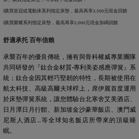
l
購買皇冠或電動床系列指定床墊，最高再享
元現金回饋
3,500
l
購買榮耀系列指定床墊，最高再享
元現金加碼回饋
2,000
舒適承托 百年信賴
承襲百年的優良傳統，擁有與骨科權威專業團隊
共同研發的『鈦合金材質-專利美姿感應彈簧』系
統；鈦合金因其輕巧堅韌的特性，長期被使用在
航太科技、高級高爾夫球桿上，席伊麗首度運用
於床墊彈簧系統，讓您體驗台北寒舍艾美酒店、
日月潭日月行館、新加坡金沙豪華飯店、澳門威
尼斯人酒店…等全球知名飯店所帶來的頂級睡
眠。