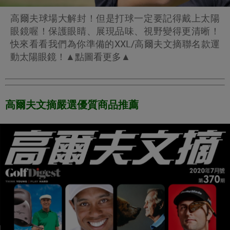
高爾夫球場大解封！但是打球一定要記得戴上太陽
眼鏡喔！保護眼睛、展現品味、視野變得更清晰！
快來看看我們為你準備的XXL/高爾夫文摘聯名款運
動太陽眼鏡！▲點圖看更多▲
高爾夫文摘嚴選優質商品推薦