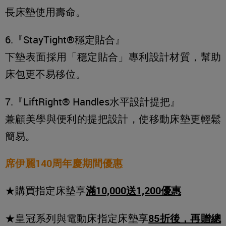
長床墊使用壽命。
6.『StayTight®穩定貼合』
下墊表面採用「穩定貼合」專利設計材質，幫助
床包更不易移位。
7.『LiftRight® Handles水平設計提把』
兼顧美學與便利的提把設計，使移動床墊更輕鬆
簡易。
席伊麗140周年慶期間優惠
★購買指定床墊享
滿10,000送1,200優惠
★皇冠系列與電動床指定床墊享
85折後，再贈總