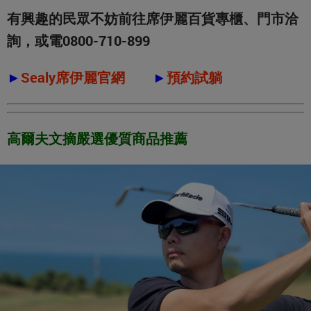
有興趣的民眾不妨前往席伊麗百貨專櫃、門市洽
詢，或電0800-710-899
►
Sealy席伊麗官網
►
預約試躺
高爾夫文摘嚴選優質商品推薦