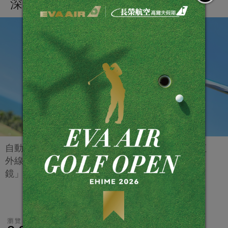
深知，有好的眼睛才能走更長的路
自動貼合國人臉型，包覆性佳。特殊製程產生遠紅
外線，久戴不累，真正做到「會呼吸的太陽眼
鏡」！
瀏覽數
分享
LINE