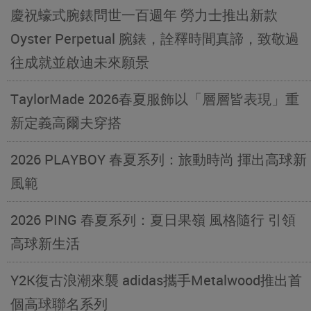
慶祝蠔式腕錶問世一百週年 勞力士推出新款
Oyster Perpetual 腕錶，詮釋時間真諦，致敬過
往成就並啟迪未來願景
TaylorMade 2026春夏服飾以「層層皆表現」重
新定義高爾夫穿搭
2026 PLAYBOY 春夏系列：旅動時尚 揮出高球新
風範
2026 PING 春夏系列：夏日果嶺 風格隨行 引領
高球新生活
Y2K復古浪潮來襲 adidas攜手Metalwood推出首
個高球聯名系列