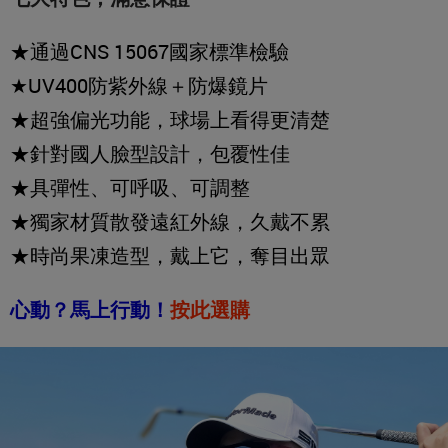
★通過CNS 15067國家標準檢驗
★UV400防紫外線＋防爆鏡片
★超強偏光功能，球場上看得更清楚
★針對國人臉型設計，包覆性佳
★具彈性、可呼吸、可調整
★獨家材質散發遠紅外線，久戴不累
★時尚果凍造型，戴上它，奪目出眾
心動？馬上行動！
按此選購