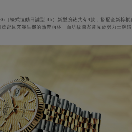
tejust 36（蠔式恒動日誌型 36）新型腕錶共有4款，搭配全新棕櫚
到茂密且充滿生機的熱帶雨林，而坑紋圖案常見於勞力士腕錶