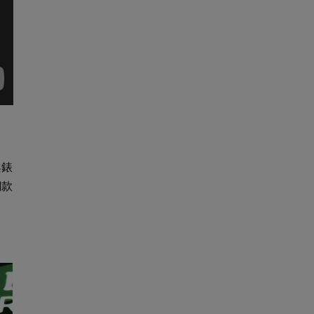
案錶
鋼款