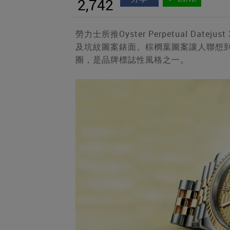
2,742
勞力士所推Oyster Perpetual Da
及坑紋圖案錶面。棕櫚葉圖案讓人聯想
圈，是品牌標誌性風格之一。