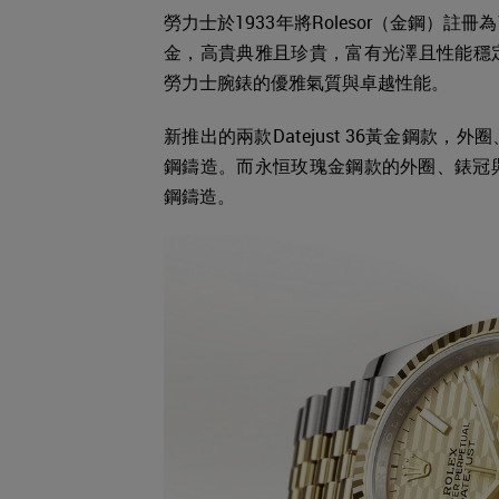
勞力士於1933年將Rolesor（金鋼）
金，高貴典雅且珍貴，富有光澤且性能穩
勞力士腕錶的優雅氣質與卓越性能。
新推出的兩款Datejust 36黃金鋼款
鋼鑄造。而永恒玫瑰金鋼款的外圈、錶冠與
鋼鑄造。