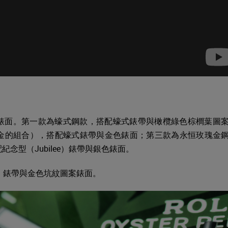
錶面。第一款為蠔式鋼款，搭配蠔式錶帶與橄欖綠色棕櫚葉圖
黃金的組合），搭配蠔式錶帶與金色錶面；第三款為永恒玫瑰金
紀念型（Jubilee）錶帶與銀色錶面。
e）錶帶與金色坑紋圖案錶面。