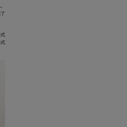
色。
顯了
蠔式
蠔式