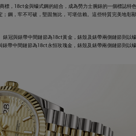
註冊為商標，18ct金與蠔式鋼的組合，成為勞力士腕錶的一個標誌特
定；鋼，牢不可破，堅固無比，可堪信賴。這些特質完美地彰
，外圈、錶冠與錶帶中間鏈節為18ct黃金，錶殼及錶帶兩側鏈節則以
錶帶中間鏈節為18ct永恒玫瑰金，錶殼及錶帶兩側鏈節則以