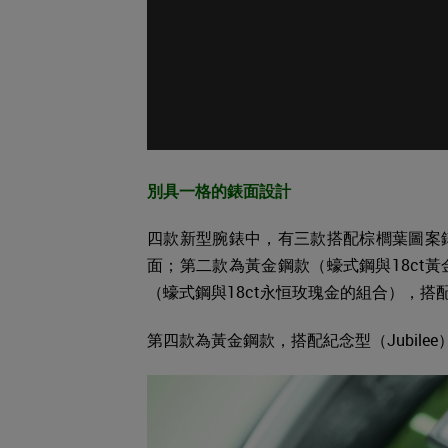
別具一格的錶面設計
四款新型腕錶中，有三款搭配棕櫚葉圖案
面；第二款為黃金鋼款（蠔式鋼與18ct
（蠔式鋼與18ct永恒玫瑰金的組合），搭配
第四款為黃金鋼款，搭配紀念型（Jubile