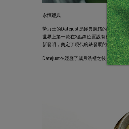
永恒經典
勞力士的Datejust是經典腕錶的典範
世界上第一款在3點鐘位置設有日曆窗的
新發明，奠定了現代腕錶發展的里程碑。
Datejust在經歷了歲月洗禮之後，仍