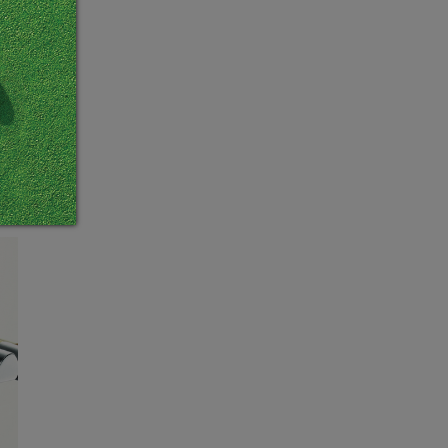
，是
大創