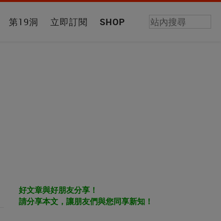
第19洞
立即訂閱
SHOP
好文章與好朋友分享！
請分享本文，讓朋友們與您同享新知！