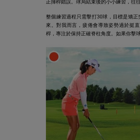
正揮桿錯誤。球局結束後的小小練習，往
整個練習過程只需擊打30球，目標是矯
來。對我而言，疲倦會導致姿勢過於挺直
桿，專注於保持正確脊柱角度。如果你擊