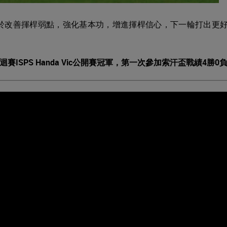
於改善揮桿弱點，強化基本功，增進揮桿信心，下一輪打出更
賽ISPS Handa Vic公開賽冠軍，第一次參加索汗盃戰績4勝0