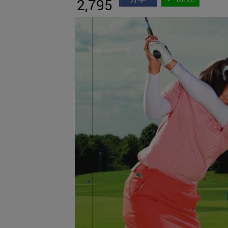
2,795