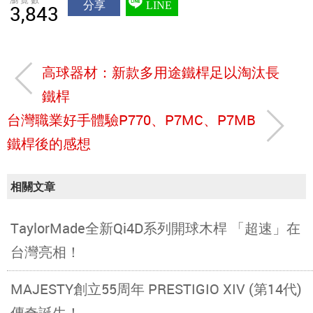
分享
LINE
3,843
高球器材：新款多用途鐵桿足以淘汰長
鐵桿
台灣職業好手體驗P770、P7MC、P7MB
鐵桿後的感想
相關文章
TaylorMade全新Qi4D系列開球木桿 「超速」在
台灣亮相！
MAJESTY創立55周年 PRESTIGIO XIV (第14代)
傳奇誕生！