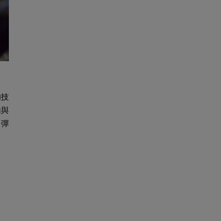
的技
由與
，彈