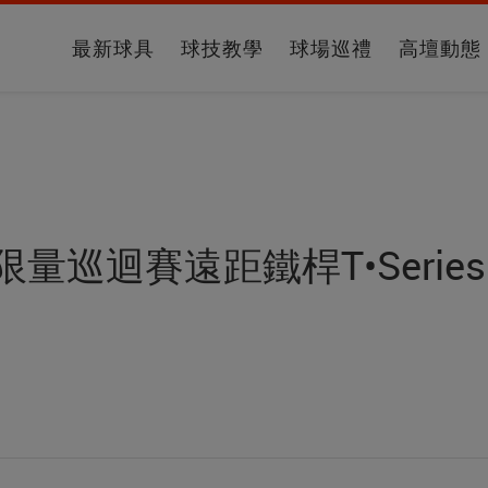
最新球具
球技教學
球場巡禮
高壇動態
列限量巡迴賽遠距鐵桿T•Series 