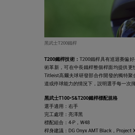
黑武士T200鐵桿
T200鐵桿技術：
T200鐵桿具有巡迴賽
術革新，可在中長鐵桿整個桿面均提供更
Titleist高爾夫球研發部合作開發的
道或停球能力的情況下，説明選手每一次
黑武士T100•S&T200鐵桿標配規格
選手適用：右手
完工處理：亮澤黑
標配組合：4-P，W48
桿身建議：DG Onyx AMT Black，Project X