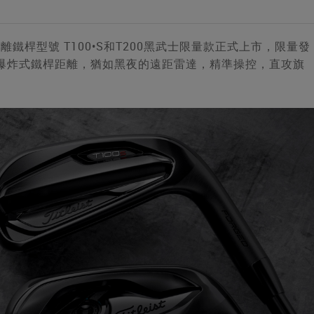
距離鐵桿型號 T100•S和T200黑武士限量款正式上市，限量發
來爆炸式鐵桿距離，猶如黑夜的遠距雷達，精準操控，直攻旗