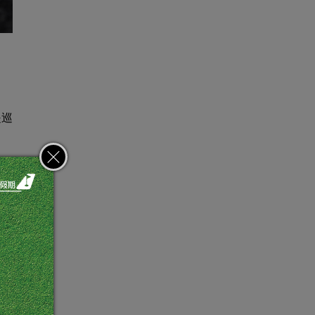
是巡
交媒
賽。
絲瑕
效防