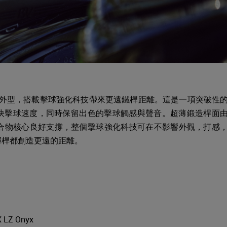
偏好外型，搭載擊球強化科技帶來更遠鐵桿距離。這是一項突破性
快擊球速度，同時保留出色的擊球觸感與聲音。超薄鍛造桿面
獨特聚合物核心良好支撐，整個擊球強化科技可在不影響外觀，打感
揮桿都創造更遠的距離。
 LZ Onyx