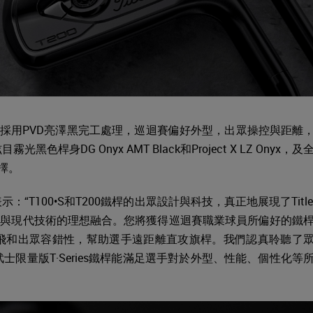
0 ，採用PVD亮澤黑完工處理，巡迴賽偏好外型，出眾操控與距離
身DG Onyx AMT Black和Project X LZ Onyx，及
選擇。
ge表示：“T100•S和T200鐵桿的出眾設計與科技，真正地展現了Titlei
型與現代技術的理想融合。您將獲得巡迴賽職業球員所偏好的鐵
飛和出眾容錯性，幫助選手遠距離直攻旗桿。我們認真聆聽了
限量版T·Series鐵桿能滿足選手對於外型、性能、個性化等