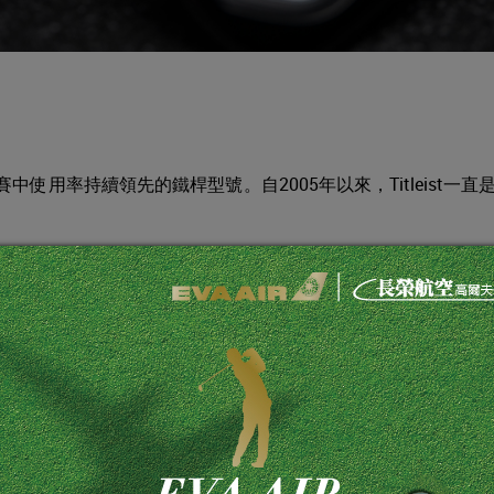
迴賽中使用率持續領先的鐵桿型號。自2005年以來，Titleist一直
威夷索尼公開賽冠軍。Lanto Griffin看到Cameron Smith在社
希望擁有黑武士鐵桿的需求，並隨即以此贏得了休士頓公開
到這款鐵桿時，它們看起來堪稱完美，所以我完全不希望給它們增加一
得整個鐵桿外型看上去更緊湊，充滿個性化而且很神秘。並且能有
武士球桿。