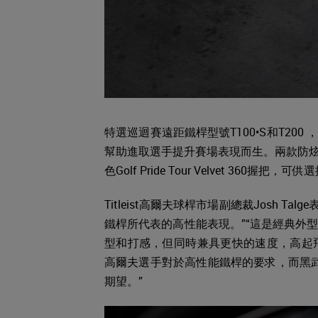
特選巡迴賽遠距鐵桿型號T100•S和T20
幫助進取選手提升賽場表現而生。兩款防炫目霧光黑色桿
色Golf Pride Tour Velvet 360握把，可供
Titleist高爾夫球桿市場副總裁Josh Tal
鐵桿所代表的高性能表現。”“這是經典外
型和打感，但同時兼具更快的速度，高起
高爾夫選手對於高性能鐵桿的要求，而黑武士
期望。”