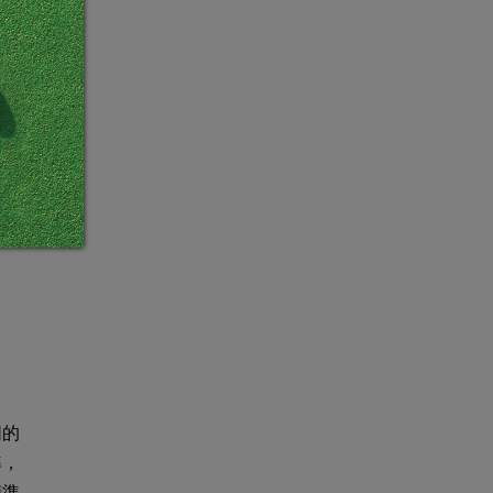
同的
準，
精準