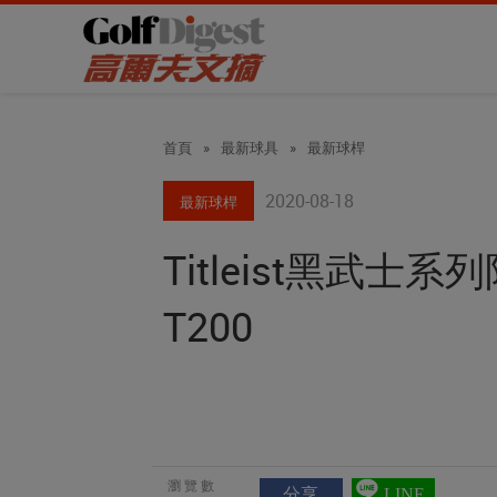
首頁
»
最新球具
»
最新球桿
2020-08-18
最新球桿
Titleist黑武士系
T200
瀏覽數
分享
LINE