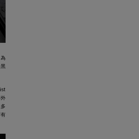
，為
全黑
st
桿外
眾多
所有