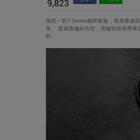
9,823
煥然一新T-Series鐵桿家族，巡迴賽遠
售。 巡迴賽偏好外型，突破性技術帶
桿。