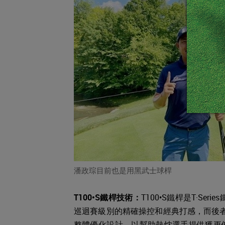
潘政琮目前也是用黑武士球桿
T100•S鐵桿技術：
T100•S鐵桿是T·S
巡迴賽級別的精確操控和經典打感，而後
整體優化設計，以幫助熱忱選手提供獲更