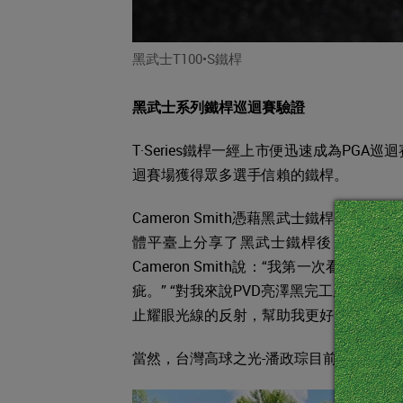
黑武士T100•S鐵桿
黑武士系列鐵桿巡迴賽驗證
T·Series鐵桿一經上市便迅速成為PGA巡
迴賽場獲得眾多選手信賴的鐵桿。
Cameron Smith憑藉黑武士鐵桿贏得2020夏
體平臺上分享了黑武士鐵桿後，提出了
Cameron Smith說：“我第一次看
疵。” “對我來說PVD亮澤黑完工處理使
止耀眼光線的反射，幫助我更好的瞄球。”
當然，台灣高球之光-潘政琮目前也是用黑