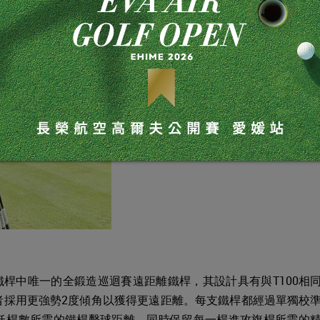
eries鐵桿中唯一的全鍛造巡迴賽遠距離鐵桿，其設計具有與T100相
者採用更強勢2度傾角以獲得更遠距離。每支鐵桿都經過單獨校
低桿數所需的鐵桿擊球距離，同時保留每一桿進攻旗桿所需的