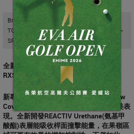
Bridgestone推出全新2020系列高爾夫球：
TOUR B系列--X、XS、RX、RXS；e12系列--
SPEED、SOFT，向全球防疫英雄致敬。
全新2020 TOUR B系列--X、XS、RX、
RXS球
新專利外皮材質Featuring Patented New
Cover Material，可達到速度控制的完美表
現。全新開發REACTIV Urethane(氨基甲
酸酯)表層能吸收桿面撞擊能量，在果嶺區