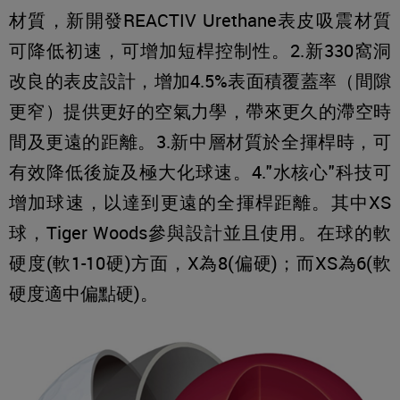
材質，新開發REACTIV Urethane表皮吸震材質
可降低初速，可增加短桿控制性。2.新330窩洞
改良的表皮設計，增加4.5%表面積覆蓋率（間隙
更窄）提供更好的空氣力學，帶來更久的滯空時
間及更遠的距離。3.新中層材質於全揮桿時，可
有效降低後旋及極大化球速。4."水核心"科技可
增加球速，以達到更遠的全揮桿距離。其中XS
球，Tiger Woods參與設計並且使用。在球的軟
硬度(軟1-10硬)方面，X為8(偏硬)；而XS為6(軟
硬度適中偏點硬)。