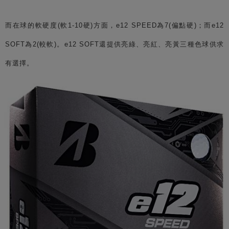
而在球的軟硬度(軟1-10硬)方面，e12 SPEED為7(偏點硬)；而e12
SOFT為2(較軟)。
e12 SOFT還提供亮綠、亮紅、亮黃三種色球供求
有選擇。