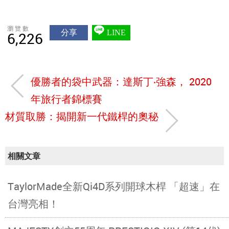
瀏覽數
分享
LINE
6,226
優勝者的袋中武器：達斯丁‧強森， 2020
年旅行者錦標賽
材質取勝：揭開新一代鐵桿的奧秘
相關文章
TaylorMade全新Qi4D系列開球木桿 「超速」在
台灣亮相！