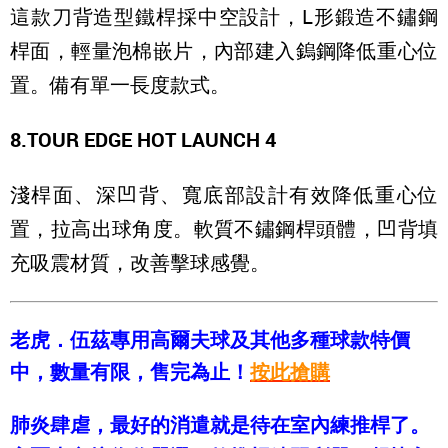
這款刀背造型鐵桿採中空設計，L形鍛造不鏽鋼
桿面，輕量泡棉嵌片，內部建入鎢鋼降低重心位
置。備有單一長度款式。
8.TOUR EDGE HOT LAUNCH 4
淺桿面、深凹背、寬底部設計有效降低重心位
置，拉高出球角度。軟質不鏽鋼桿頭體，凹背填
充吸震材質，改善擊球感覺。
老虎．伍茲專用高爾夫球及其他多種球款特價
中，數量有限，售完為止！
按此搶購
肺炎肆虐，最好的消遣就是待在室內練推桿了。