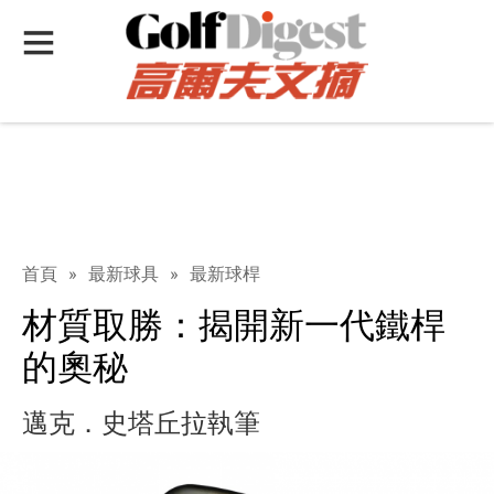
首頁
»
最新球具
»
最新球桿
材質取勝：揭開新一代鐵桿
的奧秘
邁克．史塔丘拉執筆