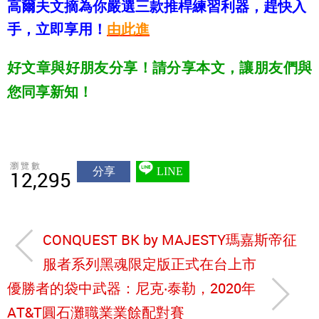
高爾夫文摘為你嚴選三款推桿練習利器，趕快入
手，立即享用！
由此進
好文章與好朋友分享！請分享本文，讓朋友們與
您同享新知！
瀏覽數
分享
LINE
12,295
CONQUEST BK by MAJESTY瑪嘉斯帝征
服者系列黑魂限定版正式在台上市
優勝者的袋中武器：尼克‧泰勒，2020年
AT&T圓石灘職業業餘配對賽