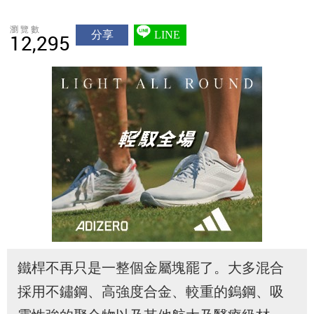
瀏覽數
分享
LINE
12,295
鐵桿不再只是一整個金屬塊罷了。大多混合
採用不鏽鋼、高強度合金、較重的鎢鋼、吸