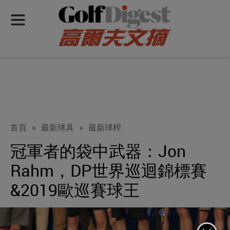
首頁
»
最新球具
»
最新球桿
冠軍者的袋中武器：Jon
Rahm，DP世界巡迴錦標賽
&2019歐巡賽球王