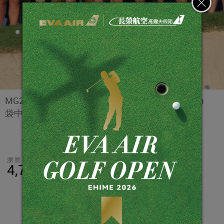
MG2挖起桿及TP5高爾夫球及SpiderX推桿是Rahm
袋中強而有力的勝利武器。
瀏覽數
分享
LINE
4,744