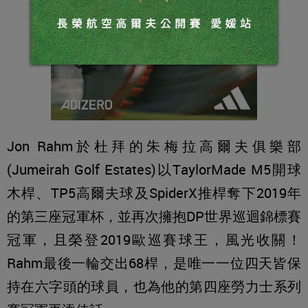
Jon Rahm於杜拜的朱梅拉高爾夫俱樂部
(Jumeirah Golf Estates)以TaylorMade M5開球
木桿、TP5高爾夫球及SpiderX推桿奪下2019年
的第三座冠軍杯，並再次擁抱DP世界巡迴錦標賽
冠軍，且榮登2019歐巡賽球王，風光收關！
Rahm最後一輪交出68桿，是唯一一位四天皆保
持在六字頭的球員，也為他的第四座勞力士系列