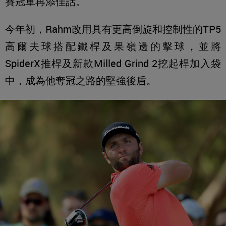
賽冠軍再添佳話。
今年初，Rahm改用具有更高倒旋和控制性的TP5
高爾夫球搭配鐵桿及果嶺邊的擊球，並將
SpiderX推桿及新款Milled Grind 2挖起桿加入袋
中，成為他奪冠之路的堅強後盾。