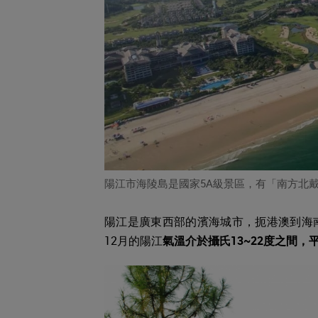
陽江市海陵島是國家5A級景區，有「南方北
陽江是廣東西部的濱海城市，扼港澳到海
12月的陽江
氣溫介於攝氏13~22度之間，