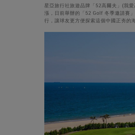
星亞旅行社旅遊品牌「52高爾夫」(我
漲，日前舉辦的「52 Golf 冬季邀
行，讓球友更方便探索這個中國正夯的