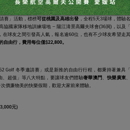
10大最具挑戰球場」。
季邀請賽」活動，標榜
可從桃園及高雄出發
，全程5天3場球，體驗
高協國家隊移地訓練場地 – 陽江濤景高爾夫球會(36洞)，以及
，在球友之間引發高人氣，報名逾60位，也有不少球友希望走
自由行，費用每位僅$22,800。
 Golf 冬季邀請賽」或是新推的自由行行程，都秉持著兼具
由、超值」等八大特點，要讓球友們體驗
奢華澳門
、
快樂廣東
一次價廉物美的快樂假期，歡迎大家前來體驗。
,000元)