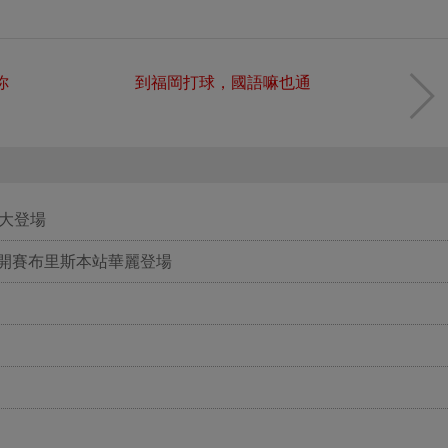
你
到福岡打球，國語嘛也通
盛大登場
公開賽布里斯本站華麗登場