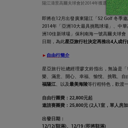
陽江濤景高爾夫球會於2014年獲選為「亞洲
即將在12月出發廣東陽江「52 Golf 冬
2014年「亞洲10大最具挑戰球場」、中華
洲10佳新球場」保利南海一號高爾夫球會
日期，為此
星亞旅行社決定再推出4人成行的
►
自由行
簡介
星亞旅行社總經理廖文鈴指出，無論是「52
樂、滿意、開心、幸福、愉悅、挑戰、自
福陽江
、以及
最美海陵
等行程特色，歡渡
自由行團費：22,800元起
邀請賽團費：25,800元 (2人1室，單人房加3
出發日期：
12/12(額滿)、12/19 (即將額滿)