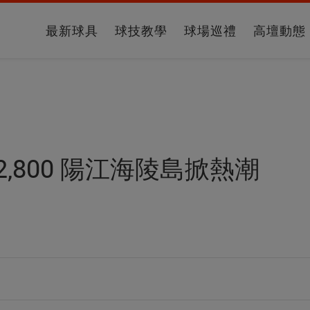
最新球具
球技教學
球場巡禮
高壇動態
,800 陽江海陵島掀熱潮