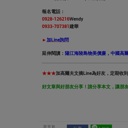
報名電話：
0928-126216
Wendy
0933-707381
建華
►
加Line詢問
延伸閱讀：
陽江海陵島物美價廉，中國高
★★★
加高爾夫文摘Line為好友，定期
好文章與好朋友分享！請分享本文，讓朋
瀏覽數