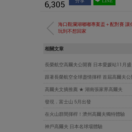
分享
LINE
6,305
海口觀瀾湖嘟嘟專案盃＋配對賽 讓
玩到不想回家
相關文章
長榮航空高爾夫公開賽 日本愛媛站11月
跟著長榮航空全球盡情揮桿 首屆高爾夫
高爾夫文摘推薦 ★ 湖南張家界高爾夫
發現．富士山 5月出發
在火山群間揮桿！濟州高爾夫獨特體驗
神戶高爾夫 日本名球場體驗