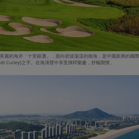
美麗的海岸「十里銀灘」，面向碧波蕩漾的南海，是中國新興的國
dt Curley)之手。在海濤聲中享受揮桿樂趣，舒暢開懷。