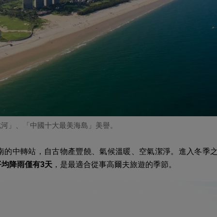
戴河」、「中國十大最美海島」美譽。
南的中轉站，自古物產豐饒、氣候溫暖、空氣潔淨。進入冬季
平均降雨僅有3天
，是最適合從事高爾夫旅遊的季節。