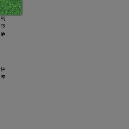
名列
「亞
其他
「快
、
幸