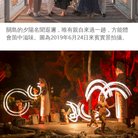
關島的夕陽名聞遐邇，唯有親自來過一趟，方能體
會箇中滋味。圖為2019年6月24日來賓實景拍攝。