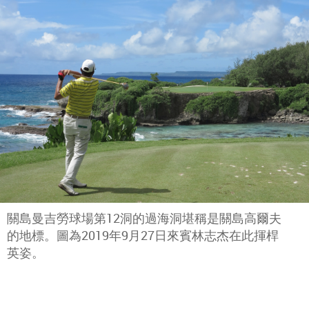
關島曼吉勞球場第12洞的過海洞堪稱是關島高爾夫
的地標。圖為2019年9月27日來賓林志杰在此揮桿
英姿。