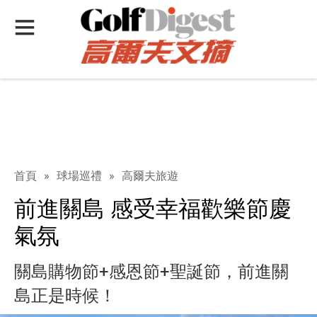
首頁
»
球場巡禮
»
高爾夫旅遊
前進關島 感受幸福歡樂節慶
氣氛
關島購物節+感恩節+聖誕節，前進關
島正是時候！