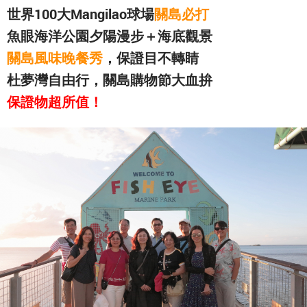
世界100大Mangilao球場
關島必打
魚眼海洋公園夕陽漫步＋海底觀景
關島風味晚餐秀
，保證目不轉睛
杜夢灣自由行，關島購物節大血拚
保證物超所值！