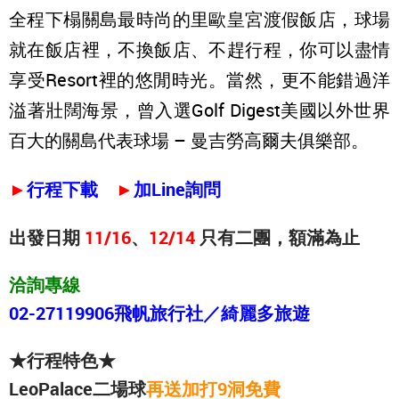
全程下榻關島最時尚的里歐皇宮渡假飯店，球場
就在飯店裡，不換飯店、不趕行程，你可以盡情
享受Resort裡的悠閒時光。當然，更不能錯過洋
溢著壯闊海景，曾入選Golf Digest美國以外世界
百大的關島代表球場 – 曼吉勞高爾夫俱樂部。
►
行程下載
►
加Line詢問
出發日期
11/16
、
12/14
只有二團，額滿為止
洽詢專線
02-27119906
飛帆旅行社／綺麗多旅遊
★行程特色★
LeoPalace二場球
再送加打9洞免費