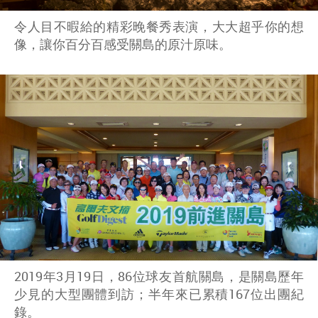
令人目不暇給的精彩晚餐秀表演，大大超乎你的想
像，讓你百分百感受關島的原汁原味。
2019年3月19日，86位球友首航關島，是關島歷年
少見的大型團體到訪；半年來已累積167位出團紀
錄。