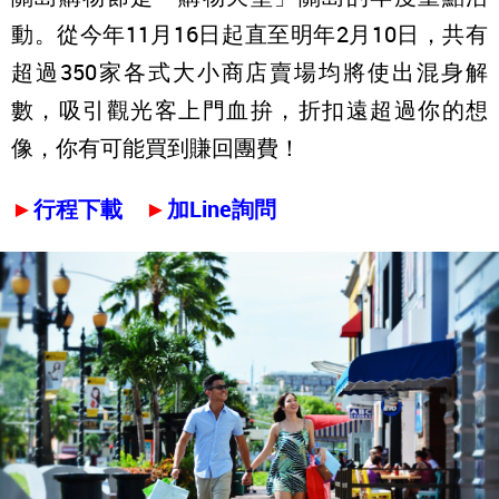
動。從今年11月16日起直至明年2月10日，共有
超過350家各式大小商店賣場均將使出混身解
數，吸引觀光客上門血拚，折扣遠超過你的想
像，你有可能買到賺回團費！
►
行程下載
►
加Line詢問