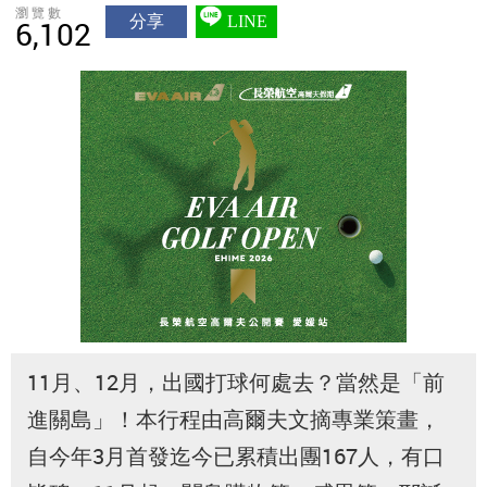
瀏覽數
分享
LINE
6,102
11月、12月，出國打球何處去？當然是「前
進關島」！本行程由高爾夫文摘專業策畫，
自今年3月首發迄今已累積出團167人，有口