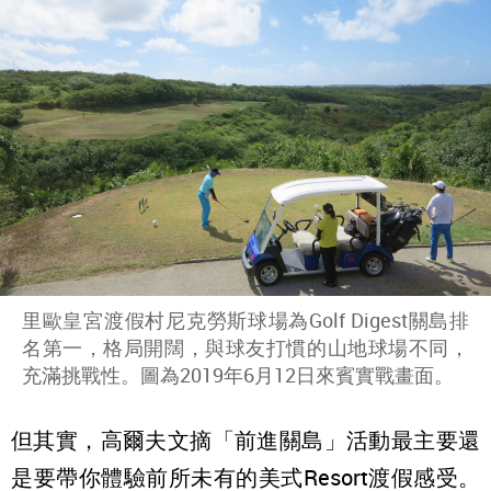
里歐皇宮渡假村尼克勞斯球場為Golf Digest關島排
名第一，格局開闊，與球友打慣的山地球場不同，
充滿挑戰性。圖為2019年6月12日來賓實戰畫面。
但其實，高爾夫文摘「前進關島」活動最主要還
是要帶你體驗前所未有的美式Resort渡假感受。