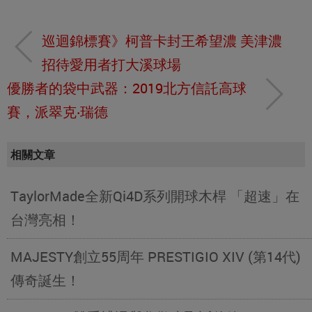
巡迴錦標賽》柯普卡封王希望濃 美津濃
招待愛用者打大溪球場
優勝者的袋中武器：2019北方信託高球
賽，派翠克‧瑞德
相關文章
TaylorMade全新Qi4D系列開球木桿 「超速」在
台灣亮相！
MAJESTY創立55周年 PRESTIGIO XIV (第14代)
傳奇誕生！