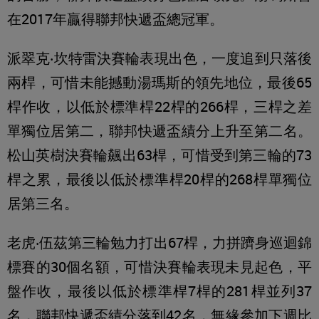
在2017年贏得聯邦快遞盃總冠軍。
派翠克‧坎特雷決賽輪表現出色，一度追到只落後
兩桿，可惜未能撼動湯瑪斯的領先地位，最後65
桿作收，以低於標準桿22桿的266桿，三桿之差
單獨位居第二，聯邦快遞盃績分上升至第二名。
松山英樹決賽輪飆出63桿，可惜受到第三輪的73
桿之累，最後以低於標準桿20桿的268桿單獨位
居第三名。
老虎‧伍茲第三輪勉力打出67桿，力拼躋身巡迴錦
標賽的30個名額，可惜決賽輪表現未見起色，平
盤作收，最後以低於標準桿7桿的281桿並列37
名，聯邦快遞盃績分落到42名，無緣參加下週比