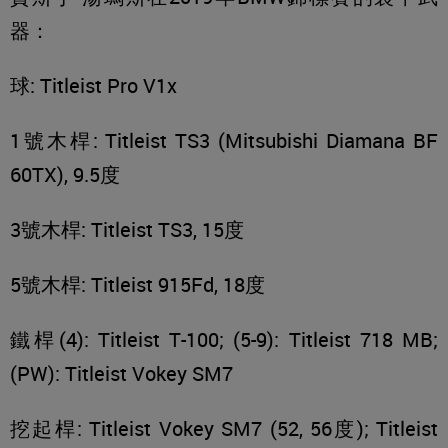
器：
球: Titleist Pro V1x
1號木桿: Titleist TS3 (Mitsubishi Diamana BF
60TX), 9.5度
3號木桿: Titleist TS3, 15度
5號木桿: Titleist 915Fd, 18度
鐵桿(4): Titleist T-100; (5-9): Titleist 718 MB;
(PW): Titleist Vokey SM7
挖起桿: Titleist Vokey SM7 (52, 56度); Titleist