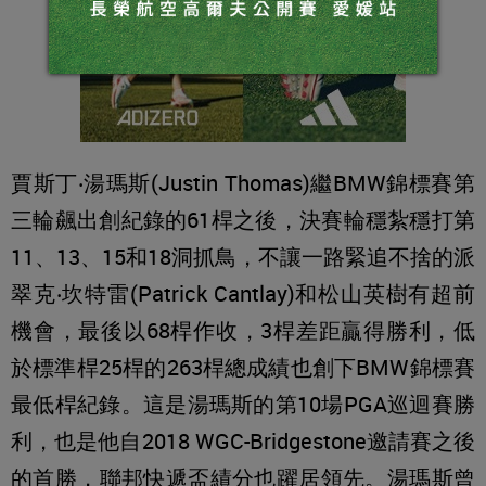
賈斯丁‧湯瑪斯(Justin Thomas)繼BMW錦標賽第
三輪飆出創紀錄的61桿之後，決賽輪穩紮穩打第
11、13、15和18洞抓鳥，不讓一路緊追不捨的派
翠克‧坎特雷(Patrick Cantlay)和松山英樹有超前
機會，最後以68桿作收，3桿差距贏得勝利，低
於標準桿25桿的263桿總成績也創下BMW錦標賽
最低桿紀錄。這是湯瑪斯的第10場PGA巡迴賽勝
利，也是他自2018 WGC-Bridgestone邀請賽之後
的首勝，聯邦快遞盃績分也躍居領先。湯瑪斯曾