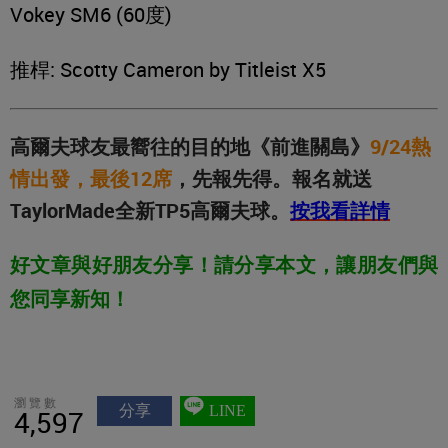
Vokey SM6 (60度)
推桿: Scotty Cameron by Titleist X5
高爾夫球友最嚮往的目的地《前進關島》
9/24熱
情出發，最後12席
，先報先得。報名就送
TaylorMade全新TP5高爾夫球。
按我看詳情
好文章與好朋友分享！請分享本文，讓朋友們與
您同享新知！
瀏覽數
分享
LINE
4,597