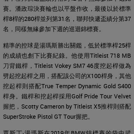
賽。潘政琮決賽輪也以平盤作收，最後以於標準
桿8桿的280桿並列第31名，聯邦快遞盃績分第37
名，同樣無緣參加下週的巡迴錦標賽。
精準的控球是湯瑪斯勝出關鑑，低於標準桿25桿
的成績也創下比賽紀錄。他使用Titleist 718 MB
刀背鐵桿，Titleist Vokey SM7 46度挖起桿做為
劈起挖起桿之用，搭配該公司的X100桿身，其他
挖起桿則搭配True Temper Dynamic Gold S400
桿身。鐵桿和挖起桿採用Golf Pride Tour Velvet
握把，Scotty Cameron by Titleist X5推桿則搭配
SuperStroke Pistol GT Tour握把。
賈斯丁‧湯瑪斯在2019年BMW錦標賽的袋中武