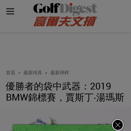
首頁
»
最新球具
»
最新球桿
優勝者的袋中武器：2019
BMW錦標賽，賈斯丁‧湯瑪斯