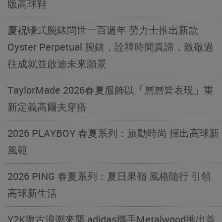
版高球鞋
慶祝蠔式腕錶問世一百週年 勞力士推出新款
Oyster Perpetual 腕錶，詮釋時間真諦，致敬過
往成就並啟迪未來願景
TaylorMade 2026春夏服飾以「層層皆表現」重
新定義高爾夫穿搭
2026 PLAYBOY 春夏系列：旅動時尚 揮出高球新
風範
2026 PING 春夏系列：夏日果嶺 風格隨行 引領
高球新生活
Y2K復古浪潮來襲 adidas攜手Metalwood推出首