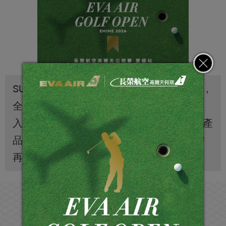
SUPER GOLF /PGA TOUR 品牌月活動開跑，
全省專櫃連線同步優惠。今年年中慶，新加
入TaylorMade 日本線、PXG 韓國線商品，產
品線越來越廣，喜愛日韓線商品的球友不需
再坐飛機飄洋過海去採購了！