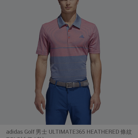
adidas Golf 男士 ULTIMATE365 HEATHERED 條紋