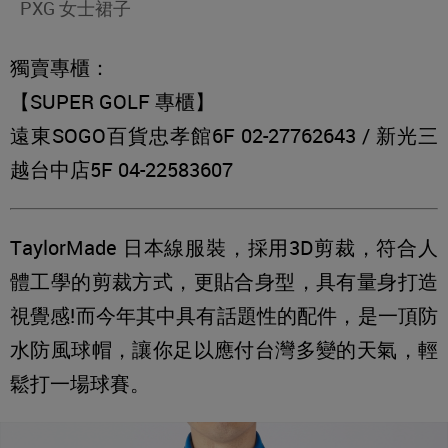
PXG 女士裙子
獨賣專櫃：
【SUPER GOLF 專櫃】
遠東SOGO百貨忠孝館6F 02-27762643 / 新光三
越台中店5F 04-22583607
TaylorMade 日本線服裝，採用3D剪裁，符合人
體工學的剪裁方式，更貼合身型，具有量身打造
視覺感!而今年其中具有話題性的配件，是一頂防
水防風球帽，讓你足以應付台灣多變的天氣，輕
鬆打一場球賽。