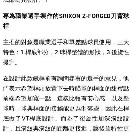
專為職業選手製作的SRIXON Z-FORGED刀背球
桿
主推的對象是職業選手和單差點球員使用，三大
特色：1.桿底部分，2.球桿整體的形狀，3.後旋性
提升。
在設計此款鐵桿前有詢問參賽的選手的意見，他
們表示希望桿頭放置下去時瞄球的桿面的甜蜜點
前端希望加寬一點，這樣比較有安心感。以及擊
球時，球與桿面的接觸能更為俐落些，因此在桿
底做了VT桿底設計。而為了後旋性加深溝紋設
計，且溝紋與溝紋的距離更接近，讓後旋特性更