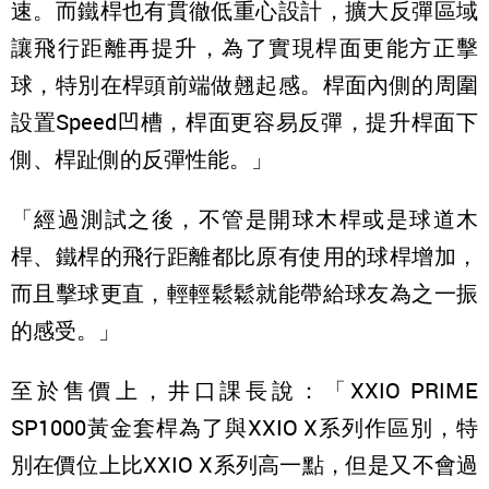
速。而鐵桿也有貫徹低重心設計，擴大反彈區域
讓飛行距離再提升，為了實現桿面更能方正擊
球，特別在桿頭前端做翹起感。桿面內側的周圍
設置Speed凹槽，桿面更容易反彈，提升桿面下
側、桿趾側的反彈性能。」
「經過測試之後，不管是開球木桿或是球道木
桿、鐵桿的飛行距離都比原有使用的球桿增加，
而且擊球更直，輕輕鬆鬆就能帶給球友為之一振
的感受。」
至於售價上，井口課長說：「XXIO PRIME
SP1000黃金套桿為了與XXIO X系列作區別，特
別在價位上比XXIO X系列高一點，但是又不會過