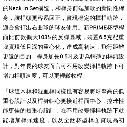
的Neck In Set構造，和桿身前端加軟的新剛性桿
身，讓桿頭更容易回正，實現穩定的揮桿軌跡，
適合會打出右曲球的球友使用。新PRIME杯型桿
面比前款擴大103%的反彈區域，裝置6.5克配重
塊實現低且深的重心化，達成高初速，飛行距離
更遠的目的。桿身加長0.5吋及更為輕薄的桿頭設
計，對年長的球友而言可不用改變揮桿軌跡下可
增加桿頭速度，可以更輕鬆收桿。」
「球道木桿和混血桿同樣也有容易將球擊高的低
重心設計以及桿身軸心更接近桿面中心，控球性
能更佳的短重心設計，在不用改變揮桿軌跡下就
能增加桿頭速度，以及全鈦杯型桿面實現高初