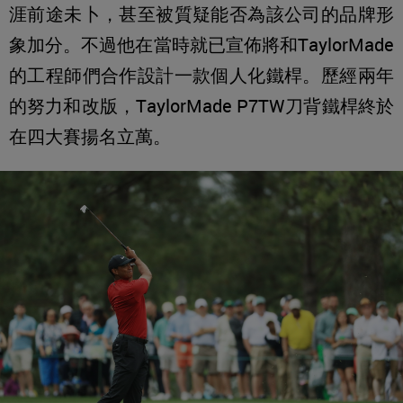
涯前途未卜，甚至被質疑能否為該公司的品牌形
象加分。不過他在當時就已宣佈將和TaylorMade
的工程師們合作設計一款個人化鐵桿。歷經兩年
的努力和改版，TaylorMade P7TW刀背鐵桿終於
在四大賽揚名立萬。