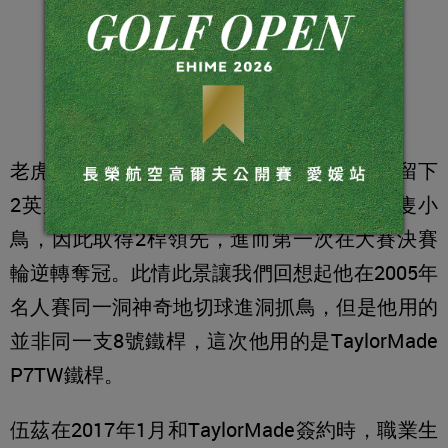
老虎‧伍茲在16洞開球順著斜坡滑動到洞旁，留下
2英尺博蒂推球，他順利抓到了當天最後一隻小
鳥，因此取得2桿領先，進而第一次在大賽決賽
輪逆轉奪冠。此情此景讓我們回想起他在2005年
名人賽同一洞神奇地切球進洞抓鳥，但是他用的
並非同一支8號鐵桿，這次他用的是TaylorMade
P7TW鐵桿。
伍茲在2017年1月和TaylorMade簽約時，職業生