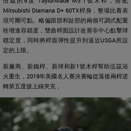
伍茲的9度 TaylorMade M5 1號木桿，搭配
Mitsubishi Diamana D+ 60TX桿身，整場比賽表
現可圈可點。略偏跟部和趾部的兩個可調式配重
栓增進容錯度，雙曲桿面設計改善非中心點擊球
穩定度，同時將桿面彈性提升到逼近USGA所設
定的上限。
新廠商、新鐵桿、新球和新1號木桿幫助伍茲浴
火重生，2019年美國名人賽決賽輪從落後兩桿逆
轉第五度披上綠夾克，