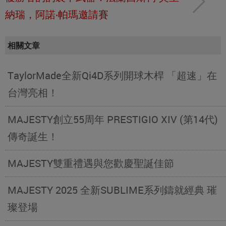
納瑞，阿諾‧帕瑪邀請賽
相關文章
TaylorMade全新Qi4D系列開球木桿 「超速」在
台灣亮相！
MAJESTY創立55周年 PRESTIGIO XIV (第14代)
傳奇誕生！
MAJESTY雙重禮遇與您歡慶聖誕佳節
MAJESTY 2025 全新SUBLIME系列鑄就經典 璀
璨登場