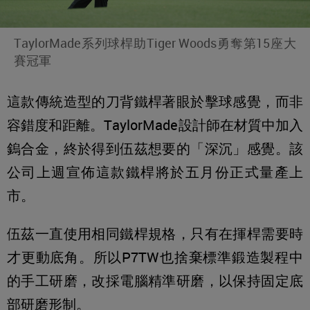
TaylorMade系列球桿助Tiger Woods勇奪第15座大
賽冠軍
這款傳統造型的刀背鐵桿著眼於擊球感覺，而非
容錯度和距離。TaylorMade設計師在材質中加入
鎢合金，終於得到伍茲想要的「深沉」感覺。該
公司上週宣佈這款鐵桿將於五月份正式量產上
市。
伍茲一直使用相同鐵桿規格，只有在揮桿需要時
才更動底角。所以P7TW也捨棄標準鍛造製程中
的手工研磨，改採電腦精準研磨，以保持固定底
部研磨形制。