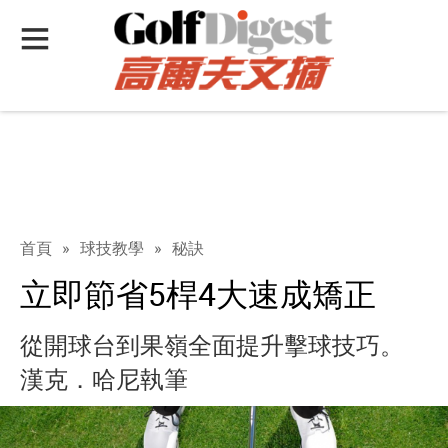
首頁
»
球技教學
»
秘訣
立即節省5桿4大速成矯正
從開球台到果嶺全面提升擊球技巧。
漢克．哈尼執筆