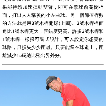
果能持續加速揮動雙臂，即可在擊球前關閉桿
面，打出人人稱羨的小左曲球。另一個節省桿數
的方法就是用3號木桿開球(上圖)。3號木桿桿面
角比1號木桿更大，容錯度更高。許多3號木桿和
1號木桿一樣採可調式設計，可以設定你想要的
球路，只損失少少距離。只要能留在球道上，距
離減少15碼總比飛出界外好。