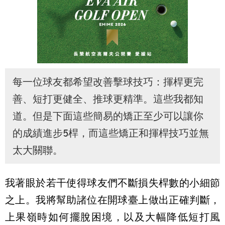
每一位球友都希望改善擊球技巧：揮桿更完
善、短打更健全、推球更精準。這些我都知
道。但是下面這些簡易的矯正至少可以讓你
的成績進步5桿，而這些矯正和揮桿技巧並無
太大關聯。
我著眼於若干使得球友們不斷損失桿數的小細節
之上。我將幫助諸位在開球臺上做出正確判斷，
上果嶺時如何擺脫困境，以及大幅降低短打風