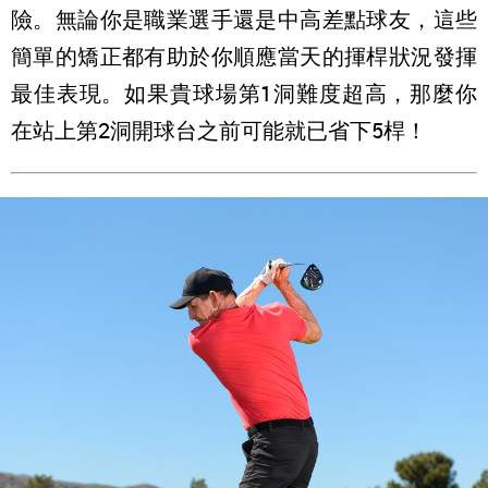
險。無論你是職業選手還是中高差點球友，這些
簡單的矯正都有助於你順應當天的揮桿狀況發揮
最佳表現。如果貴球場第1洞難度超高，那麼你
在站上第2洞開球台之前可能就已省下5桿！