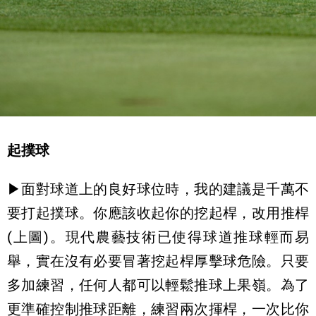
起撲球
▶面對球道上的良好球位時，我的建議是千萬不
要打起撲球。你應該收起你的挖起桿，改用推桿
(上圖)。現代農藝技術已使得球道推球輕而易
舉，實在沒有必要冒著挖起桿厚擊球危險。只要
多加練習，任何人都可以輕鬆推球上果嶺。為了
更準確控制推球距離，練習兩次揮桿，一次比你