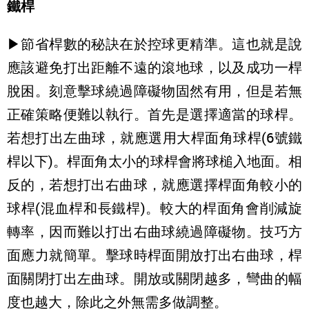
鐵桿
▶節省桿數的秘訣在於控球更精準。這也就是說
應該避免打出距離不遠的滾地球，以及成功一桿
脫困。刻意擊球繞過障礙物固然有用，但是若無
正確策略便難以執行。首先是選擇適當的球桿。
若想打出左曲球，就應選用大桿面角球桿(6號鐵
桿以下)。桿面角太小的球桿會將球槌入地面。相
反的，若想打出右曲球，就應選擇桿面角較小的
球桿(混血桿和長鐵桿)。較大的桿面角會削減旋
轉率，因而難以打出右曲球繞過障礙物。技巧方
面應力就簡單。擊球時桿面開放打出右曲球，桿
面關閉打出左曲球。開放或關閉越多，彎曲的幅
度也越大，除此之外無需多做調整。