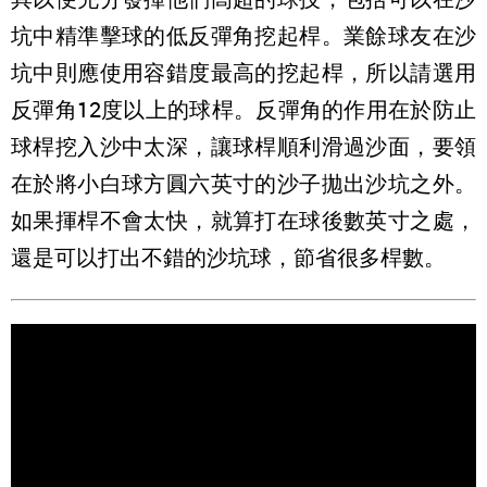
坑中精準擊球的低反彈角挖起桿。業餘球友在沙
坑中則應使用容錯度最高的挖起桿，所以請選用
反彈角12度以上的球桿。反彈角的作用在於防止
球桿挖入沙中太深，讓球桿順利滑過沙面，要領
在於將小白球方圓六英寸的沙子拋出沙坑之外。
如果揮桿不會太快，就算打在球後數英寸之處，
還是可以打出不錯的沙坑球，節省很多桿數。