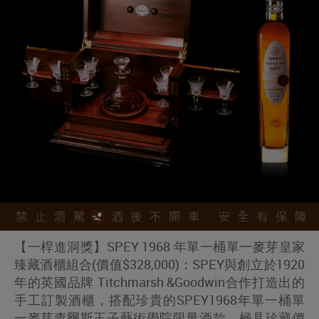
【一桿進洞獎】SPEY 1968 年單一桶單一麥芽皇家
臻藏酒櫃組合(價值$328,000)：SPEY與創立於1920
年的英國品牌 Titchmarsh &Goodwin合作打造出的
手工訂製酒櫃，搭配珍貴的SPEY1968年單一桶單
一麥芽查爾斯王子藝術學院限量酒款，極具珍藏價