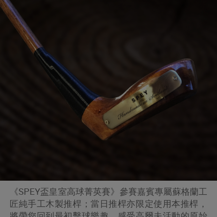
《SPEY盃皇室高球菁英賽》參賽嘉賓專屬蘇格蘭工
匠純手工木製推桿；當日推桿亦限定使用本推桿，
將帶您回到最初擊球樂趣，感受高爾夫活動的原始