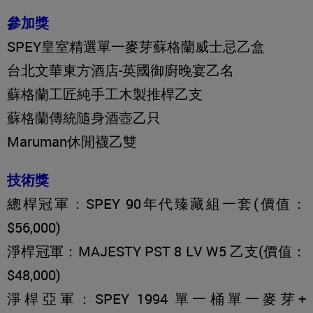
參加獎
SPEY皇室精選單一麥芽蘇格蘭威士忌乙盒
台北文華東方酒店-英國御廚晚宴乙名
蘇格蘭工匠純手工木製推桿乙支
蘇格蘭傳統隨身酒壺乙只
Maruman休閒襪乙雙
技術獎
總桿冠軍：SPEY 90年代臻藏組一套(價值：
$56,000)
淨桿冠軍：MAJESTY PST 8 LV W5 乙支(價值：
$48,000)
淨桿亞軍：SPEY 1994 單一桶單一麥芽+