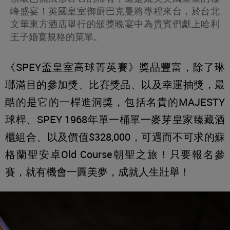
峰盛宴！英國皇室御廚巴克曼將專程來台，於台北
文華東方酒店舉行的頒獎晚宴中為貴賓們獻上哈利
王子婚宴規格的菜單。
《SPEY盃皇室高球菁英賽》獎品豐富，除了琳
瑯滿目的參加獎、比賽獎品、以及幸運抽獎，最
酷的是它的一桿進洞獎，包括名貴的MAJESTY
球桿、SPEY 1968年單一桶單一麥芽皇家臻藏酒
櫃組合、以及價值$328,000，可遇而不可求的蘇
格蘭聖安卓Old Course朝聖之旅！只要報名參
賽，就有機會一圓美夢，成就人生壯舉！