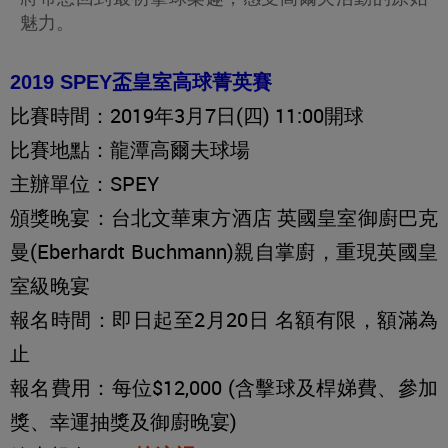
魅力。
2019 SPEY盃皇室高球菁英賽
比賽時間：2019年3月7日(四) 11:00開球
比賽地點：龍潭高爾夫球場
主辦單位：SPEY
頒獎晚宴：台北文華東方酒店 英國皇室御廚巴克
曼(Eberhardt Buchmann)親自掌廚，重現英國皇
室級晚宴
報名時間：即日起至2月20日 名額有限，額滿為
止
報名費用：每位$12,000 (含擊球及桿娣費、參加
獎、幸運抽獎及御廚晚宴)