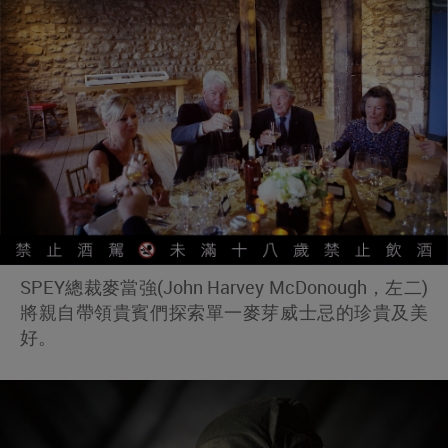
SPEY總裁麥當強(John Harvey McDonough，左二)
將親自帶領貴賓們探索單一麥芽威士忌的珍貴及美
好。