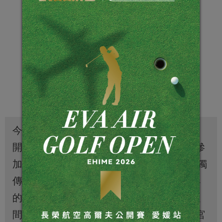
今年三月，台灣高球界將迎來一場「不公
開」賽，唯有深知SPEY秘密的少數人得以參
加。這秘密源自1770年，SPEY堅持以家族獨
傳的手抄釀酒寶典，釀造出一桶桶風味獨具
的珍釀，由於產量稀少，僅在英國貴族名人
間流通，時至今日，SPEY作為英國六大皇宮