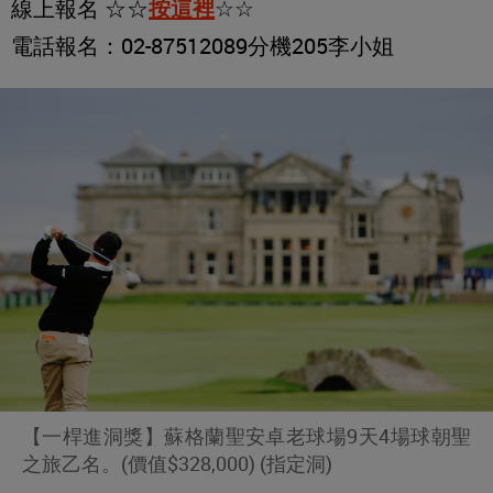
線上報名 ☆☆
按這裡
☆☆
電話報名：02-87512089分機205李小姐
【一桿進洞獎】蘇格蘭聖安卓老球場9天4場球朝聖
之旅乙名。(價值$328,000) (指定洞)