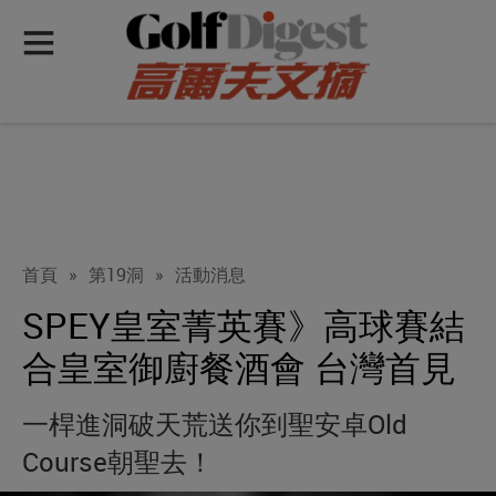
首頁
»
第19洞
»
活動消息
SPEY皇室菁英賽》高球賽結
合皇室御廚餐酒會 台灣首見
一桿進洞破天荒送你到聖安卓Old
Course朝聖去！