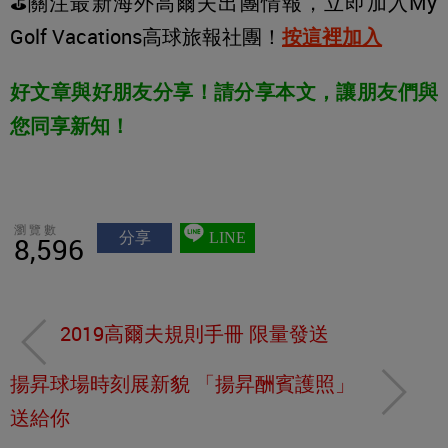
⛳️關注最新海外高爾夫出團情報，立即加入My
Golf Vacations高球旅報社團！
按這裡加入
好文章與好朋友分享！請分享本文，讓朋友們與
您同享新知！
瀏覽數
分享
LINE
8,596
2019高爾夫規則手冊 限量發送
揚昇球場時刻展新貌 「揚昇酬賓護照」
送給你