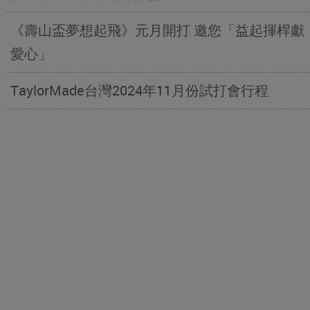
《壽山盃夢想起飛》元月開打 邀您「益起揮桿獻
愛心」
TaylorMade台灣2024年11月份試打會行程