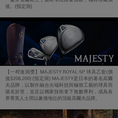
值。(指定洞)
【一桿進洞獎】MAJESTY ROYAL-SP 球具乙套(價
值$208,200) (指定洞) MAJESTY是日本的著名高爾
夫品牌，以製作融合尖端科技與極致工藝的球具而
揚名於世，並且以獨家技術拿下無數專利，成為各
界菁英人士用以象徵地位的頂級高爾夫品牌。