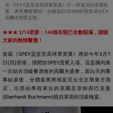
在《SPEY盃皇室高球菁英賽》中一桿進洞的幸運嘉
賓，將有機會獲得一次價值$328,000的聖安卓9天4
高爾夫朝聖之旅。
★★★ 2/14更新：144個名額已全數額滿，謝謝
大家的熱情響應！
首屆《SPEY盃皇室高球菁英賽》將於今年3月7
日(四)登場，僅開放SPEY貴賓入場。這是國內第
一次結合頂級餐酒會的高爾夫盛會，當白天的賽
事結束後，全體嘉賓將移駕至台北文華東方酒
店，出席由專程來台的英國皇室御廚巴克曼
(Eberhardt Buchmann)親自掌廚的頂級晚宴。