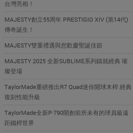
台灣亮相！
MAJESTY創立55周年 PRESTIGIO XIV (第14代)
傳奇誕生！
MAJESTY雙重禮遇與您歡慶聖誕佳節
MAJESTY 2025 全新SUBLIME系列鑄就經典 璀
璨登場
TaylorMade重磅推出R7 Quad迷你開球木桿 經典
復刻性能升級
TaylorMade全新P·790開創前所未有的球員級遠
距鐵桿世界