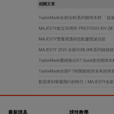
相關文章
TaylorMade全新Qi4D系列開球木桿 
MAJESTY創立55周年 PRESTIGIO XIV 
MAJESTY雙重禮遇與您歡慶聖誕佳節
MAJESTY 2025 全新SUBLIME系列鑄
TaylorMade重磅推出R7 Quad迷你開
TaylorMade全新P·790開創前所未有
歡迎來到華麗飛行的時代！MAJESTY全新第
最新球具
球技教學