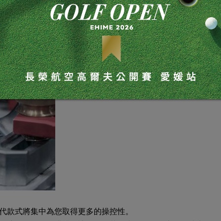
中度反彈角，俐落的劈起球和穩定的全力擊球性能表現將令您
擊球時平順滑過草皮，其後緣輪廓能維持開放桿面的低前緣。
桿趾釋放至能滿足於您的功能性。
挖起桿，是淺桿底角和以最大開放桿面擊球的完美選擇。
4代款式將集中為您取得更多的操控性。