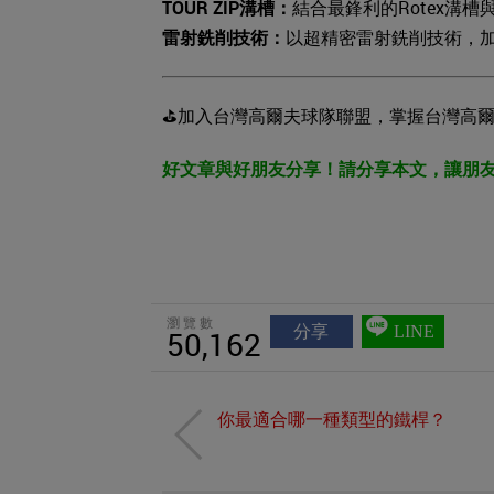
TOUR ZIP溝槽：
結合最鋒利的Rotex溝槽
雷射銑削技術：
以超精密雷射銑削技術，加
⛳️加入台灣高爾夫球隊聯盟，掌握台灣高
好文章與好朋友分享！請分享本文，讓朋
瀏覽數
分享
LINE
50,162
你最適合哪一種類型的鐵桿？