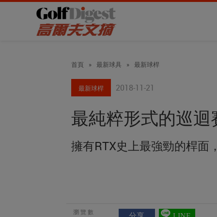
首頁
»
最新球具
»
最新球桿
2018-11-21
最新球桿
最純粹形式的巡迴賽專用
擁有RTX史上最強勁的桿面
瀏覽數
分享
LINE