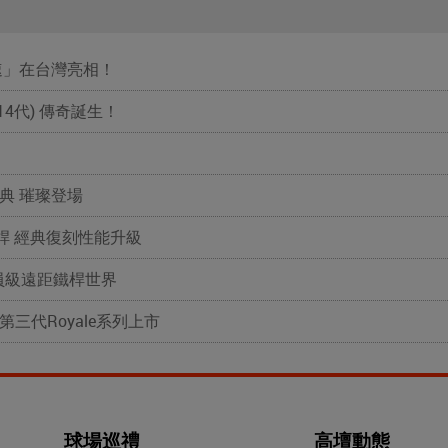
「超速」在台灣亮相！
(第14代) 傳奇誕生！
就經典 璀璨登場
球木桿 經典復刻性能升級
的球員級遠距鐵桿世界
三代Royale系列上市
球場巡禮
高壇動態