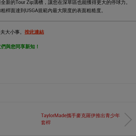
與全新的Tour Zip溝槽，讓您在深草區也能獲得更大的停球力。
粗桿面達到USGA規範內最大限度的表面粗糙度。
爾夫大小事。
按此連結
友們與您同享新知！
TaylorMade攜手麥克羅伊推出青少年
套桿