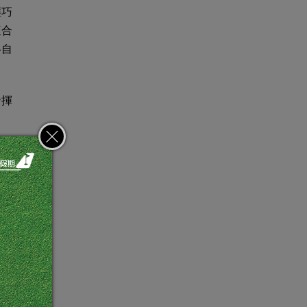
輕巧
適合
各自
發揮