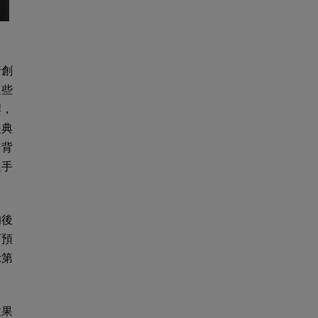
行創
這些
桿，
是典
刀背
選手
的後
可預
示第
效果