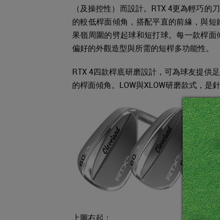
（及操控性）而設計。RTX 4更為輕巧
的較低桿面傾角，搭配平直的前緣，與短
果嶺周圍的劈起球和短打球。每一款桿面
偏好的外觀造型與所需的短桿多功能性。
RTX 4四款桿底研磨設計，可為球友提
的桿面傾角。LOW與XLOW研磨款式，
上圖右起：