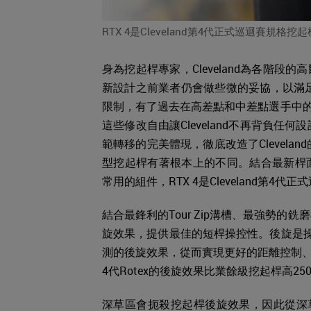
RTX 4是Cleveland第4代正式巡迴賽規格挖
身為挖起桿專家，Cleveland為各階
新設計之前業者仍會做些微的妥協，以滿足大
限制，有了過去在高差點和中差點選手中的挖
這些修改自由讓Cleveland不再背負任
範轉移的完美體現，徹底改造了Clevela
型挖起桿有著根本上的不同。結合最新桿
常用的組件，RTX 4是Cleveland第4
結合最鋒利的Tour Zip溝槽、最強勢的
旋效果，提供最佳的短桿操控性。後旋是操
測的後旋效果，從而實現更好的距離控制、
4代Rotex的後旋效果比業餘級挖起桿高25
深草區會扼殺挖起桿後旋效果，因此從深草