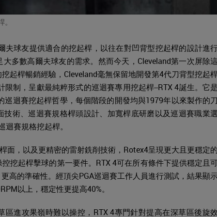
起桿。
段的高爾夫球友提供適合的挖起桿，以往在對凹背型挖起桿的設計進
多數高爾夫球友的需求。然而今天，Cleveland第一次屏除
起桿暢銷經驗，Cleveland毫無保留地開發第4代刀背型挖起
何設計限制，呈獻最純粹形式的巡迴賽專用挖起桿--RTX 4誕生。它
nd的巡迴賽挖起桿哲學，每個階段的開發均與1979年以來製作的
面技術、巡迴賽規格桿頭設計、加寬桿底研磨以及巡迴賽職業
代正式巡迴賽規格挖起桿。
銑磨桿面，以及更精密的雷射銑削技術，Rotex4呈現更大且更穩定
控挖起桿擊球的第一要件。RTX 4可在所有條件下提供穩定且
更高的準確性。經頂尖PGA巡迴賽工作人員進行測試，結果顯
0RPM以上，穩定性更提高40%。
區進攻果嶺時難以操控，RTX 4專門針對提高在深草區後旋