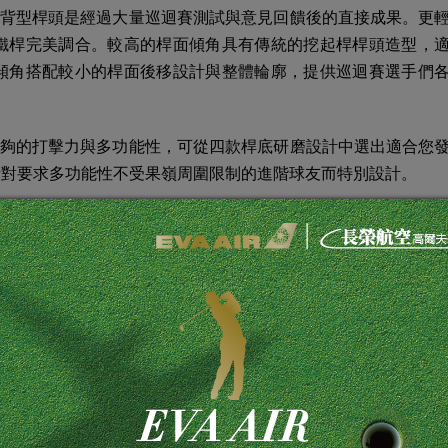
的刀背型桿頭是經過大量巡迴賽測試與意見回饋後的直接成果。更
鐵桿完美調合。較高的桿面傾角具有傳統的挖起桿桿頭造型，
傾角搭配較小的桿面後移設計與整體輪廓，提供巡迴賽選手們
供足夠的打擊力與多功能性，可從四款桿底研磨設計中選出適合您
是針對要求多功能性不受果嶺周圍限制的進階球友而特別設計。