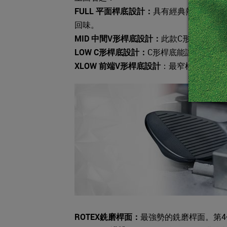
FULL 平面桿底設計：
具有經典熱門的傳統
回味。
MID 中間V形桿底設計：
此款C形桿底可在
LOW C形桿底設計：
C形桿底能讓桿跟和
XLOW 前端V形桿底設計
：最窄桿底設計的
ROTEX銑磨桿面：
最強勢的銑磨桿面。第