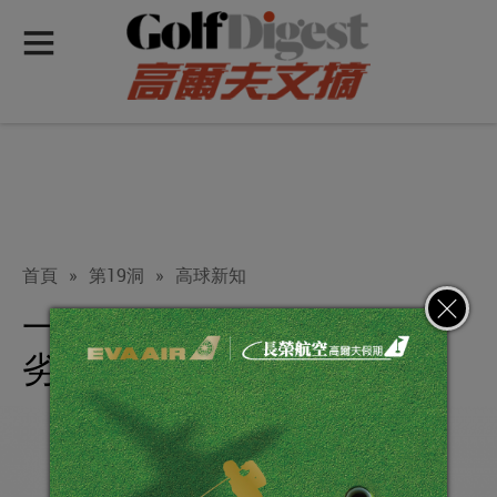
首頁
»
第19洞
»
高球新知
一顆新球的性能何時會開始
劣化？