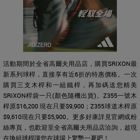
活動期間於全省高爾夫用品店，購買SRIXON最
新系列球桿，直接享有近6折的特惠價格。一次
購買三支木桿和一組鐵桿，再加碼送您精美
SRIXON桿袋一只(顏色隨機出貨)。Z355一號木
桿原$16,200 現在只要$9,900；Z355球道木桿原
$9,610現在只要$5,900。更多好康詳見官網或粉
絲專頁，也歡迎至全省高爾夫用品店洽詢，趁現
在換組球桿讓您在球場上驚艷一夏吧！