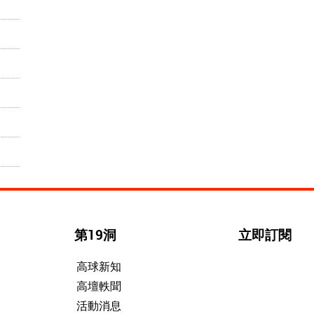
第19洞
立即訂閱
高球新知
高壇軼聞
活動消息