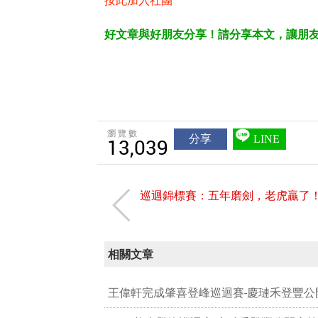
好文章與好朋友分享！請分享本文，讓朋
瀏覽數
分享
LINE
13,039
巡迴錦標賽：五年磨劍，老虎贏了
相關文章
王偉軒完成肇喜登峰巡迴賽-慶璉禾登豐