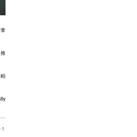
望拿
週推
個柏
ly
份！