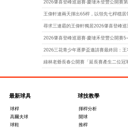
2026肇喜登峰巡迴賽-慶璉禾登豐公開
王偉軒連兩天揮出65桿，以領先七桿穩居
尋求三連霸的王偉軒獨居2026肇喜登峰
2026肇喜登峰巡迴賽-慶璉禾登豐公開賽
2026三花青少年逐夢盃邀請賽最終回：
綠林老爺長春公開賽「延長賽產生二位冠
最新球具
球技教學
球桿
揮桿分析
高爾夫球
開球
球鞋
推桿