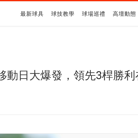
最新球具
球技教學
球場巡禮
高壇動態
移動日大爆發，領先3桿勝利