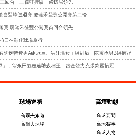
賽第三回合，王偉軒持續一路穩居領先
肇喜登峰巡迴賽-慶璉禾登豐公開賽第二輪
巡迴賽-慶璉禾登豐公開賽首回合領先
5~8日在彰化球場舉行
王宥鈞逆轉奪男A組冠軍、洪阡瑋女子組封后、陳秉承男B組摘冠
軍」，翁永田氣走連騼森稱王；曾金發力克張欽國摘冠
球場巡禮
高壇動態
高爾夫旅遊
高球要聞
高爾夫球場
高球賽事
高球人物