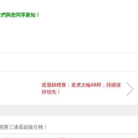
友們與您同享新知！
！
巡迴錦標賽：老虎次輪68桿，持續保
持領先！
公開賽三連霸超級任務！