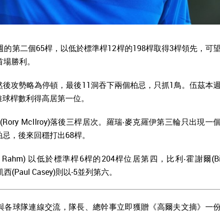
的第二個65桿，以低於標準桿12桿的198桿取得3桿領先，可
來的首場勝利。
然後攻勢略為停頓，最後11洞吞下兩個柏忌，只抓1鳥。伍茲本
推球桿數利得高居第一位。
羅伊(Rory McIlroy)落後三桿居次。羅瑞‧麥克羅伊第三輪只出現一
柏忌，後來回穩打出68桿。
(Jon Rahm) 以低於標準桿6桿的204桿位居第四，比利‧霍謝爾(Bil
‧凱西(Paul Casey)則以-5並列第六。
與各球隊連線交流，隊長、總幹事立即獲贈《高爾夫文摘》一