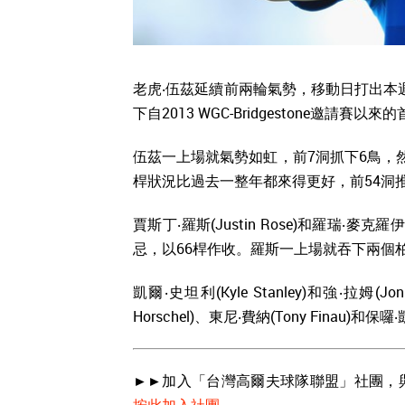
老虎‧伍茲延續前兩輪氣勢，移動日打出本週
下自2013 WGC-Bridgestone邀請賽以
伍茲一上場就氣勢如虹，前7洞抓下6鳥，
桿狀況比過去一整年都來得更好，前54洞
賈斯丁‧羅斯(Justin Rose)和羅瑞‧麥克
忌，以66桿作收。羅斯一上場就吞下兩個
凱爾‧史坦利(Kyle Stanley)和強‧拉姆
Horschel)、東尼‧費納(Tony Finau)和保囉
►►加入「台灣高爾夫球隊聯盟」社團，
按此加入社團