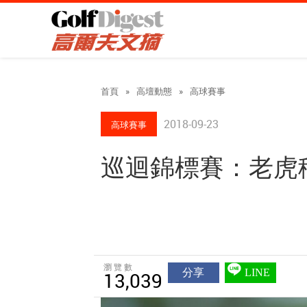
首頁
»
高壇動態
»
高球賽事
2018-09-23
高球賽事
巡迴錦標賽：老虎
瀏覽數
分享
LINE
13,039