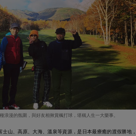
種浪漫的氛圍，與好友相揪賞楓打球，堪稱人生一大樂事。
富士山、高原、大海、溫泉等資源，是日本最療癒的渡假勝地