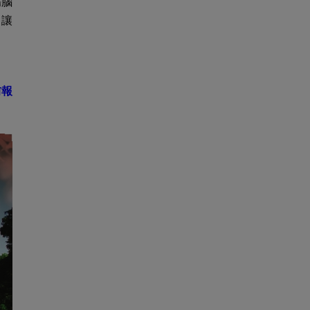
傷腦
，讓
前報