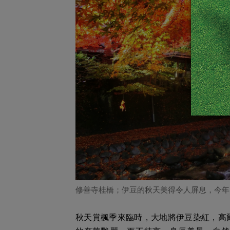
修善寺桂橋；伊豆的秋天美得令人屏息，今年
秋天賞楓季來臨時，大地將伊豆染紅，高