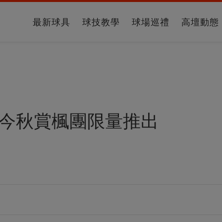
最新球具
球技教學
球場巡禮
高壇動態
 今秋賞楓團限量推出