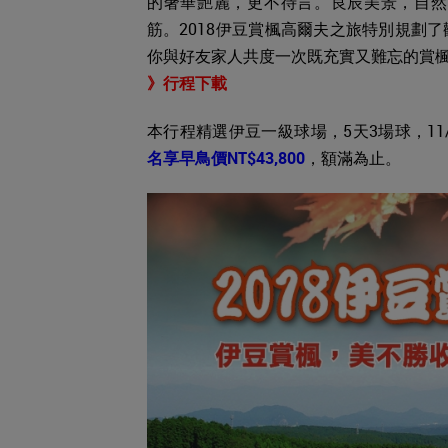
的奢華艷麗，更不待言。良辰美景，自然
筋。2018伊豆賞楓高爾夫之旅特別規劃
你與好友家人共度一次既充實又難忘的賞
》行程下載
本行程精選伊豆一級球場，5天3場球，11/18(日
名享早鳥價NT$43,800
，額滿為止。