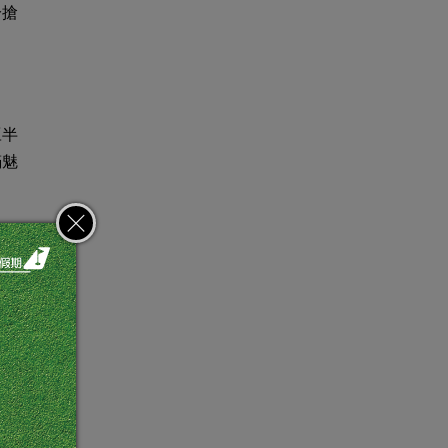
分搶
豆半
滿魅