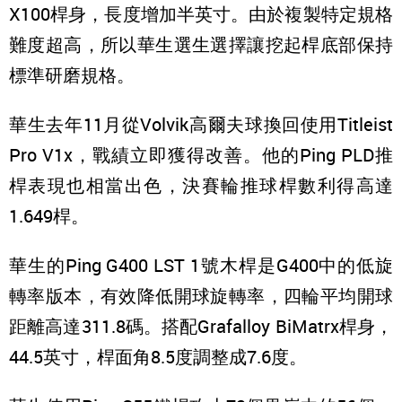
X100桿身，長度增加半英寸。由於複製特定規格
難度超高，所以華生選生選擇讓挖起桿底部保持
標準研磨規格。
華生去年11月從Volvik高爾夫球換回使用Titleist
Pro V1x，戰績立即獲得改善。他的Ping PLD推
桿表現也相當出色，決賽輪推球桿數利得高達
1.649桿。
華生的Ping G400 LST 1號木桿是G400中的低旋
轉率版本，有效降低開球旋轉率，四輪平均開球
距離高達311.8碼。搭配Grafalloy BiMatrx桿身，
44.5英寸，桿面角8.5度調整成7.6度。