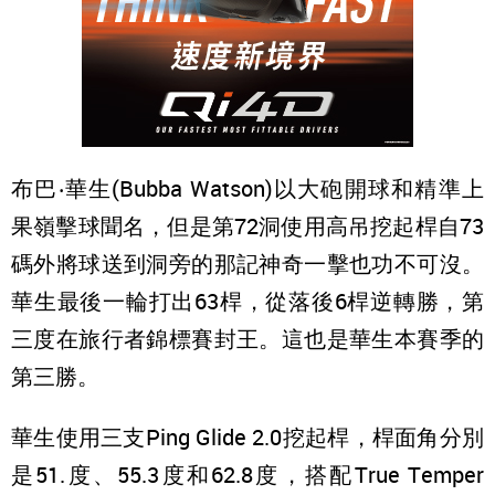
布巴‧華生(Bubba Watson)以大砲開球和精準上
果嶺擊球聞名，但是第72洞使用高吊挖起桿自73
碼外將球送到洞旁的那記神奇一擊也功不可沒。
華生最後一輪打出63桿，從落後6桿逆轉勝，第
三度在旅行者錦標賽封王。這也是華生本賽季的
第三勝。
華生使用三支Ping Glide 2.0挖起桿，桿面角分別
是51.度、55.3度和62.8度，搭配True Temper