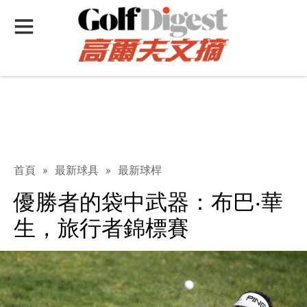
首頁
»
最新球具
»
最新球桿
優勝者的袋中武器：布巴‧華
生，旅行者錦標賽