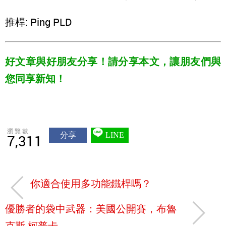
推桿: Ping PLD
好文章與好朋友分享！請分享本文，讓朋友們與
您同享新知！
瀏覽數
分享
LINE
7,311
你適合使用多功能鐵桿嗎？
優勝者的袋中武器：美國公開賽，布魯
克斯‧柯普卡