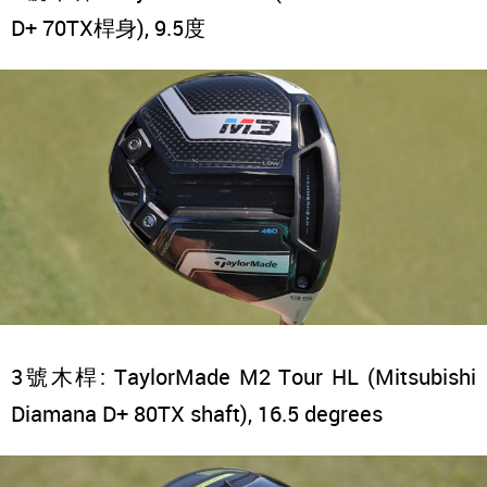
D+ 70TX桿身), 9.5度
3號木桿: TaylorMade M2 Tour HL (Mitsubishi
Diamana D+ 80TX shaft), 16.5 degrees