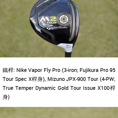
鐵桿: Nike Vapor Fly Pro (3-iron; Fujikura Pro 95
Tour Spec X桿身), Mizuno JPX-900 Tour (4-PW;
True Temper Dynamic Gold Tour Issue X100桿
身)