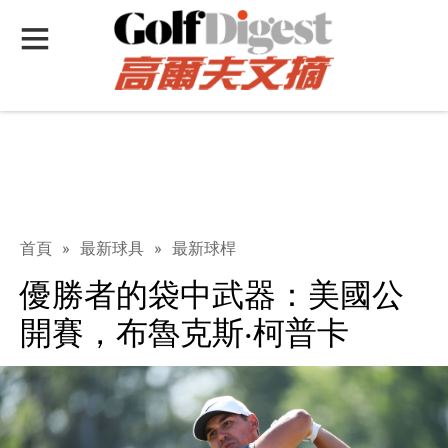
首頁
»
最新球具
»
最新球桿
優勝者的袋中武器：美國公
開賽，布魯克斯‧柯普卡