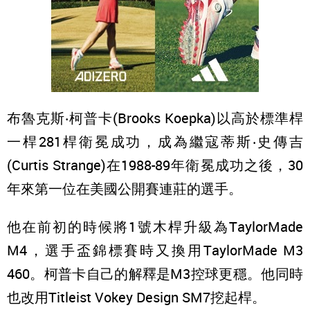
布魯克斯‧柯普卡(Brooks Koepka)以高於標準桿
一桿281桿衛冕成功，成為繼寇蒂斯‧史傳吉
(Curtis Strange)在1988-89年衛冕成功之後，30
年來第一位在美國公開賽連莊的選手。
他在前初的時候將1號木桿升級為TaylorMade
M4，選手盃錦標賽時又換用TaylorMade M3
460。柯普卡自己的解釋是M3控球更穩。他同時
也改用Titleist Vokey Design SM7挖起桿。