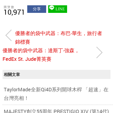
瀏覽數
分享
LINE
10,971
優勝者的袋中武器：布巴‧華生，旅行者
錦標賽
優勝者的袋中武器：達斯丁‧強森，
FedEx St. Jude菁英賽
相關文章
TaylorMade全新Qi4D系列開球木桿 「超速」在
台灣亮相！
MAJESTY創立55周年 PRESTIGIO XIV (第14代)