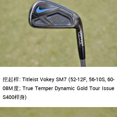
挖起桿: Titleist Vokey SM7 (52-12F, 56-10S, 60-
08M度; True Temper Dynamic Gold Tour Issue
S400桿身)