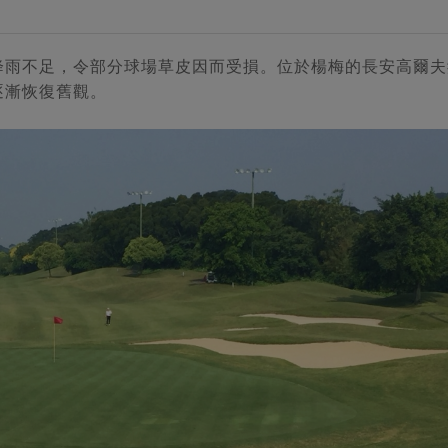
降雨不足，令部分球場草皮因而受損。位於楊梅的長安高爾夫
逐漸恢復舊觀。