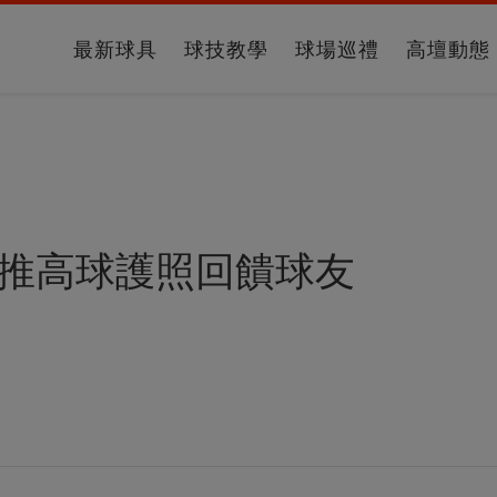
最新球具
球技教學
球場巡禮
高壇動態
 推高球護照回饋球友