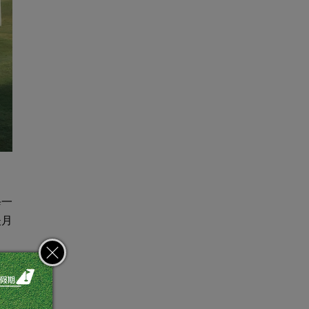
每一
夫月
，送