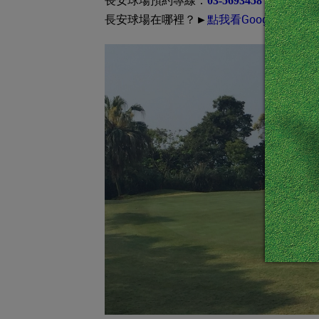
長安球場預約專線：
03-5693458
長安球場在哪裡？►
點我看Google地圖