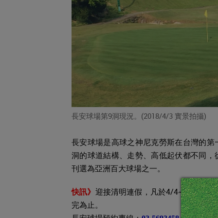
長安球場第9洞現況。(2018/4/3 實景拍攝)
長安球場是高球之神尼克勞斯在台灣的第
洞的球道結構、走勢、高低起伏都不同，
刊選為亞洲百大球場之一。
快訊》
迎接清明連假，凡於4/4~4/8至
完為止。