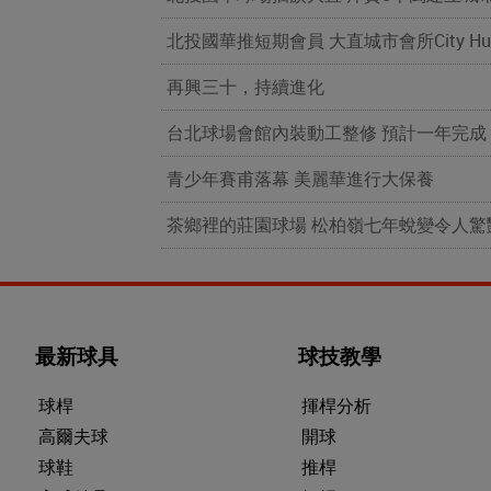
北投國華推短期會員 大直城市會所City H
再興三十，持續進化
台北球場會館內裝動工整修 預計一年完成
青少年賽甫落幕 美麗華進行大保養
茶鄉裡的莊園球場 松柏嶺七年蛻變令人驚
最新球具
球技教學
球桿
揮桿分析
高爾夫球
開球
球鞋
推桿