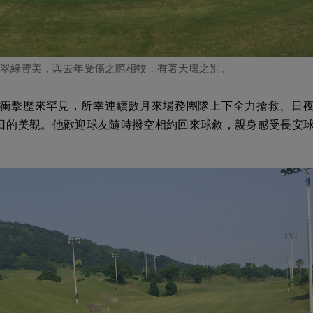
刻翠綠豐美，與去年受傷之際相較，有著天壤之別。
衝擊歷來罕見，所幸連續數月來場務團隊上下全力搶救、日
日的美觀。他歡迎球友隨時撥空相約回來球敘，親身感受長安