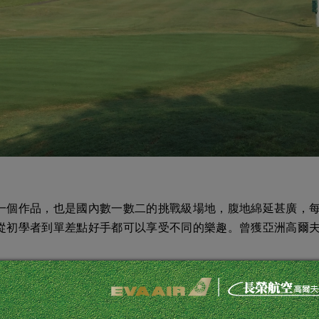
一個作品，也是國內數一數二的挑戰級場地，腹地綿延甚廣，
從初學者到單差點好手都可以享受不同的樂趣。曾獲亞洲高爾
長安球場擊球，即可獲贈內有擊球優惠券之擊球護照。限量600份