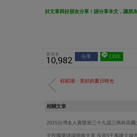
好文章與好朋友分享！請分享本文，讓朋
瀏覽數
分享
LINE
10,982
棕梠湖：美好的夏日時光
相關文章
2025台灣名人賽暨第三十九屆三商杯高
北投國華球場插旗大直 斥資5千萬建立城