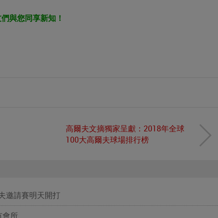
友們與您同享新知！
高爾夫文摘獨家呈獻：2018年全球
100大高爾夫球場排行榜
爾夫邀請賽明天開打
市會所