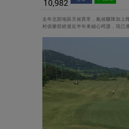
10,982
去年北部地區天候異常，氣候驟降加上
村俱樂部經過近半年來細心呵護，現已