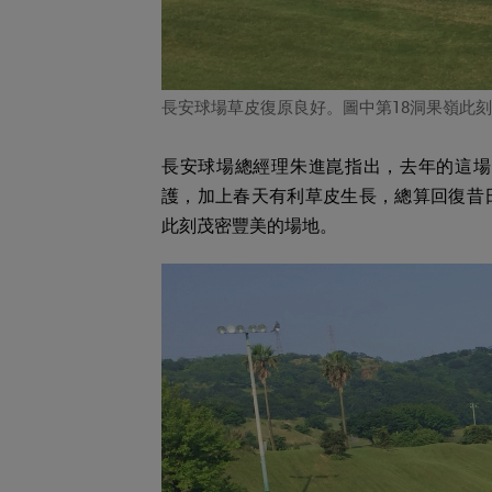
長安球場草皮復原良好。圖中第18洞果嶺此
長安球場總經理朱進崑指出，去年的這場
護，加上春天有利草皮生長，總算回復昔
此刻茂密豐美的場地。