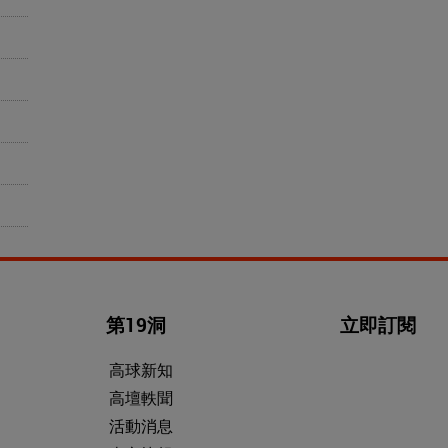
第19洞
立即訂閱
高球新知
高壇軼聞
活動消息