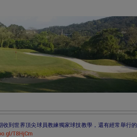
定期收到世界頂尖球員教練獨家球技教學，還有經常舉行
goo.gl/T8HjCm