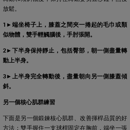
放鬆。
1►端坐椅子上，膝蓋之間夾一捲起的毛巾或類
似物體，雙手輕觸腦後，手肘張開。
2►下半身保持靜止，包括臀部，朝一側盡量轉
動上半身。
3►上半身完全轉動後，盡量朝向另一側膝蓋傾
斜。
另一個核心肌群練習
下面是另一個鍛鍊核心肌群、改善揮桿品質的好
方法：雙手握住一支球桿固定在胸前，端坐一張