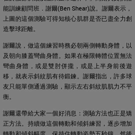
能訓練顧問班．謝爾(Ben Shear)說。謝爾表示，
上圖的這個測驗可得知核心肌群是否已盡全力創
造擊球距離。
謝爾說，做這個練習時務必朝兩側轉動身體，以
及朝向膝蓋彎曲身體。如果在極限轉體位置無法
彎曲身體，或是雙肘併攏，或是上半身前後遊
移，就表示斜紋肌有待鍛鍊。謝爾指出，許多球
友只能單側通過測驗，顯示左右斜紋肌肌力不平
衡。
謝爾還帶給大家一個好消息：測驗方法也正是矯
正方法。持續做這個轉動和傾斜練習，逐步增加
轉動和傾斜幅度，保持住轉動姿勢五秒鐘，然後