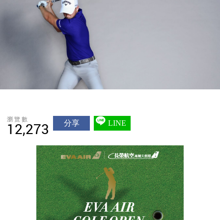
瀏覽數
分享
LINE
12,273