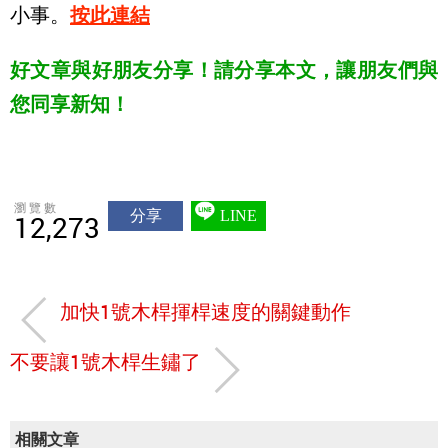
小事。
按此連結
好文章與好朋友分享！請分享本文，讓朋友們與
您同享新知！
瀏覽數
分享
LINE
12,273
加快1號木桿揮桿速度的關鍵動作
不要讓1號木桿生鏽了
相關文章