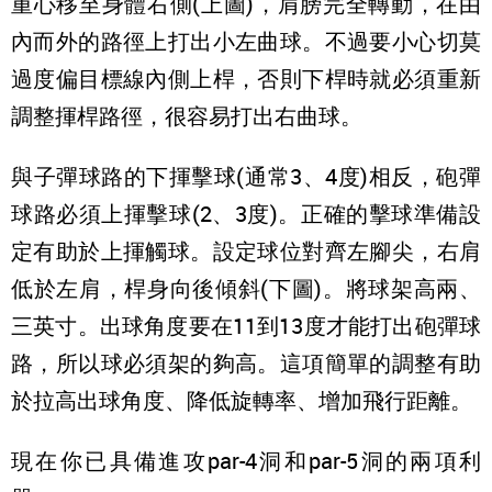
重心移至身體右側(上圖)，肩膀完全轉動，在由
內而外的路徑上打出小左曲球。不過要小心切莫
過度偏目標線內側上桿，否則下桿時就必須重新
調整揮桿路徑，很容易打出右曲球。
與子彈球路的下揮擊球(通常3、4度)相反，砲彈
球路必須上揮擊球(2、3度)。正確的擊球準備設
定有助於上揮觸球。設定球位對齊左腳尖，右肩
低於左肩，桿身向後傾斜(下圖)。將球架高兩、
三英寸。出球角度要在11到13度才能打出砲彈球
路，所以球必須架的夠高。這項簡單的調整有助
於拉高出球角度、降低旋轉率、增加飛行距離。
現在你已具備進攻par-4洞和par-5洞的兩項利