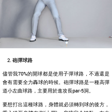
砲彈球路
儘管我70%的開球都是使用子彈球路，不過還是
會有需要全力轟球的時候。砲彈球路是一種高彈
道小左曲球路，主要用於進攻長par-5洞。
要想打出這種球路，身體就必須轉到球的後方，