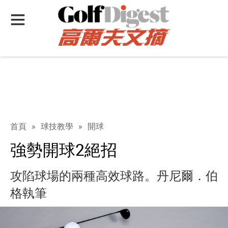
首頁
»
球技教學
»
開球
強勢開球2絕招
攻陷球場的兩種高效球路。丹尼爾．伯
格執筆