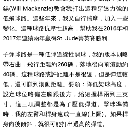
錫(Will Mackenzie)教會我打出這種穿透力強的
低飛球路。這些年來，我又自行揣摩，加入一些
變化。這種球路抗壓性超高，幫助我在2016年和
2017年連續兩年贏得St. Jude菁英賽勝利。
子彈球路是一種低彈道線性開球，我的版本則略
帶右曲，飛行距離約260碼，落地後向前滾動約
40碼。這種球路或許距離不是很遠，但是彈道較
低，還可賺到滾動距離。要領：降低架球高度，
設定球位略偏左腳跟後方，縮短握桿兩到三英
寸。這三項調整都是為了壓低彈道。擊球準備
時，我的左臂和桿身連成一直線(上圖)。如果桿
身向後傾斜，就很可能打出過高的彈道。