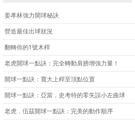
姜孝林強力開球秘訣
營造最佳出球狀況
翻轉你的1號木桿
老虎開球一點訣：完全轉動肩膀增強力量！
開球一點訣：寬大上桿至頂點位置
開球一點訣：亞當．史考特的零失誤小左曲球
老虎．伍茲開球一點訣：完美的動作順序