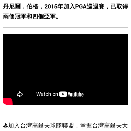
丹尼爾．伯格，2015年加入PGA巡迴賽，已取得
兩個冠軍和四個亞軍。
⛳️加入台灣高爾夫球隊聯盟，掌握台灣高爾夫大