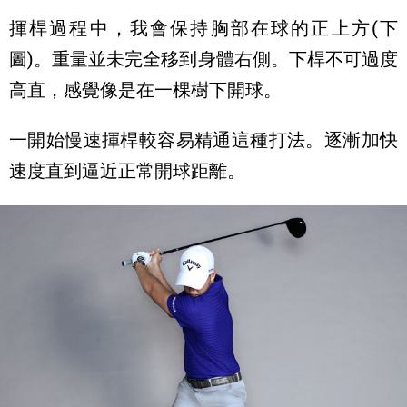
揮桿過程中，我會保持胸部在球的正上方(下
圖)。重量並未完全移到身體右側。下桿不可過度
高直，感覺像是在一棵樹下開球。
一開始慢速揮桿較容易精通這種打法。逐漸加快
速度直到逼近正常開球距離。