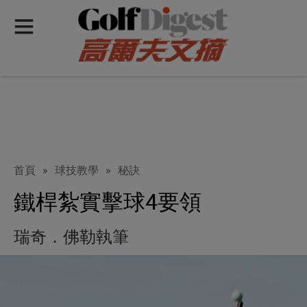
首頁
»
球技教學
»
秘訣
鐵桿紮實擊球4要領
瑞奇．佛勒執筆