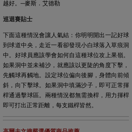
越好。─麥斯．艾德勒
巡迴賽貼士
下面這種情況會讓人氣結：你明明開出一記好球
到球道中央，走近一看卻發現小白球落入草痕洞
中。好球員應該學會如何自這種球位攻上果嶺。
如果洞中並未補沙，就應該以更陡的角度下擊，
先觸球再觸地。設定球位偏向後腳，身體向前傾
斜，向下擊球。如果洞中填滿沙子，即可正常揮
桿通過擊球區。兩種情況都無需換桿，用力揮桿
即可打出正常距離，每支鐵桿皆然。
高爾夫文摘嚴選優質商品推薦