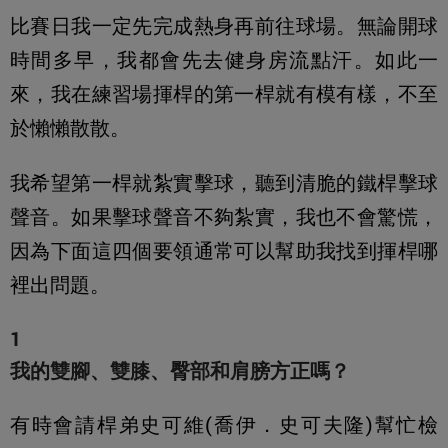
比賽日我一定先完成熱身再前往球場。無論開球
時間多早，我都會先去健身房流點汗。如此一
來，我在練習場揮桿的第一桿就有模有樣，不至
於懶懶散散。
我希望第一桿就紮實擊球，聽到清脆的鐵桿擊球
聲音。如果擊球聲音不夠紮實，我也不會驚慌，
因為下面這四個要領通常可以幫助我找到揮桿哪
裡出問題。
1
我的雙腳、雙膝、臀部和肩膀方正嗎？
有時會請桿弟史可維(喬伊．史可夫隆)幫忙檢